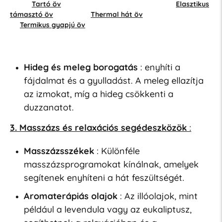
Tartó öv
Elasztikus
támasztó öv
Thermal hát öv
Termikus gyapjú öv
Hideg és meleg borogatás
: enyhíti a
fájdalmat és a gyulladást. A meleg ellazítja
az izmokat, míg a hideg csökkenti a
duzzanatot.
3. Masszázs és relaxációs segédeszközök
:
Masszázsszékek
: Különféle
masszázsprogramokat kínálnak, amelyek
segítenek enyhíteni a hát feszültségét.
Aromaterápiás olajok
: Az illóolajok, mint
például a levendula vagy az eukaliptusz,