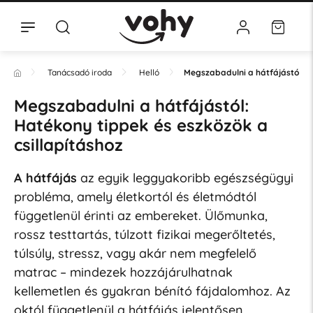
Tanácsadó iroda
Helló
Megszabadulni a hátfájástól: H
Megszabadulni a hátfájástól:
Hatékony tippek és eszközök a
csillapításhoz
A hátfájás
az egyik leggyakoribb egészségügyi
probléma, amely életkortól és életmódtól
függetlenül érinti az embereket. Ülőmunka,
rossz testtartás, túlzott fizikai megerőltetés,
túlsúly, stressz, vagy akár nem megfelelő
matrac – mindezek hozzájárulhatnak
kellemetlen és gyakran bénító fájdalomhoz. Az
októl függetlenül a hátfájás jelentősen