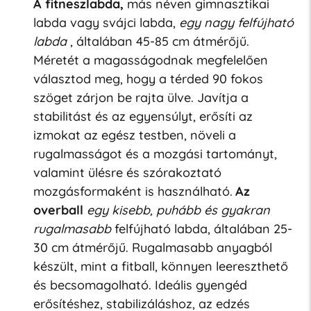
A fitneszlabda,
más néven gimnasztikai
labda vagy svájci labda,
egy nagy felfújható
labda
, általában 45-85 cm átmérőjű.
Méretét a magasságodnak megfelelően
választod meg, hogy a térded 90 fokos
szöget zárjon be rajta ülve. Javítja a
stabilitást és az egyensúlyt, erősíti az
izmokat az egész testben, növeli a
rugalmasságot és a mozgási tartományt,
valamint ülésre és szórakoztató
mozgásformaként is használható.
Az
overball
egy kisebb, puhább és gyakran
rugalmasabb
felfújható labda, általában 25-
30 cm átmérőjű. Rugalmasabb anyagból
készült, mint a fitball, könnyen leereszthető
és becsomagolható. Ideális gyengéd
erősítéshez, stabilizáláshoz, az edzés