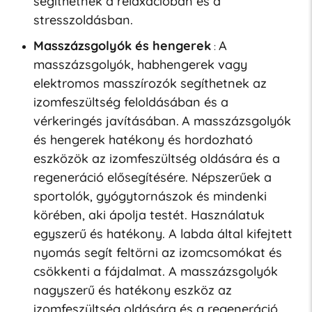
segíthetnek a relaxációban és a
stresszoldásban.
Masszázsgolyók és hengerek
A
:
masszázsgolyók, habhengerek vagy
elektromos masszírozók segíthetnek az
izomfeszültség feloldásában és a
vérkeringés javításában.
A masszázsgolyók
és hengerek hatékony és hordozható
eszközök az izomfeszültség oldására és a
regeneráció elősegítésére. Népszerűek a
sportolók, gyógytornászok és mindenki
körében, aki ápolja testét. Használatuk
egyszerű és hatékony. A labda által kifejtett
nyomás segít feltörni az izomcsomókat és
csökkenti a fájdalmat. A masszázsgolyók
nagyszerű és hatékony eszköz az
izomfeszültség oldására és a regeneráció