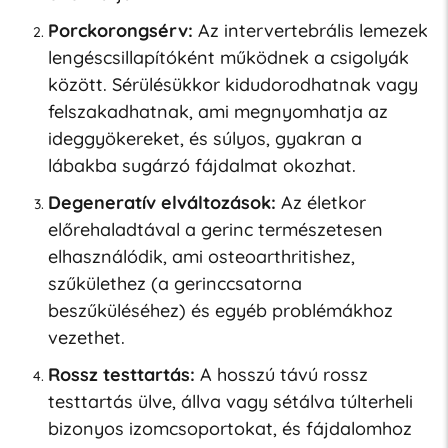
Porckorongsérv:
Az intervertebrális lemezek
lengéscsillapítóként működnek a csigolyák
között. Sérülésükkor kidudorodhatnak vagy
felszakadhatnak, ami megnyomhatja az
ideggyökereket, és súlyos, gyakran a
lábakba sugárzó fájdalmat okozhat.
Degeneratív elváltozások:
Az életkor
előrehaladtával a gerinc természetesen
elhasználódik, ami osteoarthritishez,
szűkülethez (a gerinccsatorna
beszűküléséhez) és egyéb problémákhoz
vezethet.
Rossz testtartás:
A hosszú távú rossz
testtartás ülve, állva vagy sétálva túlterheli
bizonyos izomcsoportokat, és fájdalomhoz