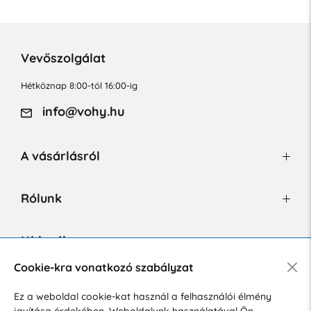
Vevőszolgálat
Hétköznap 8:00-tól 16:00-ig
info@vohy.hu
A vásárlásról
Rólunk
Hírlevél
Cookie-kra vonatkozó szabályzat
Ez a weboldal cookie-kat használ a felhasználói élmény
Hozzájárulok a személyes adatok marketing célú kezeléséhez.
javítása érdekében. Weboldalunk használatával Ön