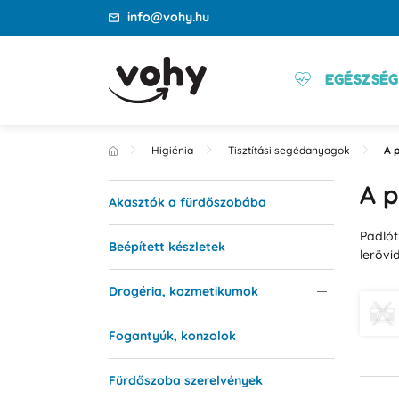
info@vohy.hu
EGÉSZSÉG
Higiénia
Tisztítási segédanyagok
A 
A 
Akasztók a fürdőszobába
Padlót
Beépített készletek
lerövi
Drogéria, kozmetikumok
Fogantyúk, konzolok
Fürdőszoba szerelvények