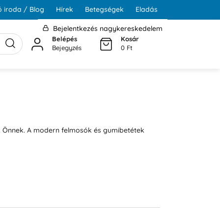
 iroda / Blog
Hírek
Betegségek
Eladás
Bejelentkezés nagykereskedelem
Belépés
Kosár
Bejegyzés
0 Ft
koz Önnek. A modern felmosók és gumibetétek