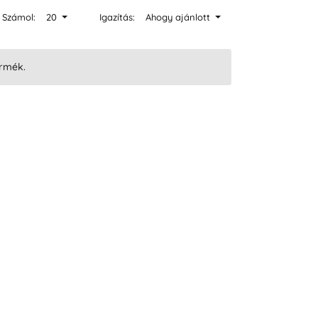
Számol:
20
Igazítás:
Ahogy ajánlott
ermék.