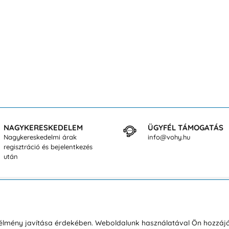
NAGYKERESKEDELEM
ÜGYFÉL TÁMOGATÁS
Nagykereskedelmi árak
info@vohy.hu
regisztráció és bejelentkezés
után
sárlásról
Rólunk
i élmény javítása érdekében. Weboldalunk használatával Ön hozzájá