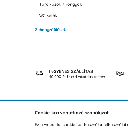
Törölközők / rongyok
WC kefék
Zuhanyzóülések
 VÁSÁRLÁS
INGYENES SZÁLLÍTÁS
osan
40.000 Ft feletti vásárlás esetén
Cookie-kra vonatkozó szabályzat
Vevőszolgálat
A vá
Ez a weboldal cookie-kat használ a felhasználó