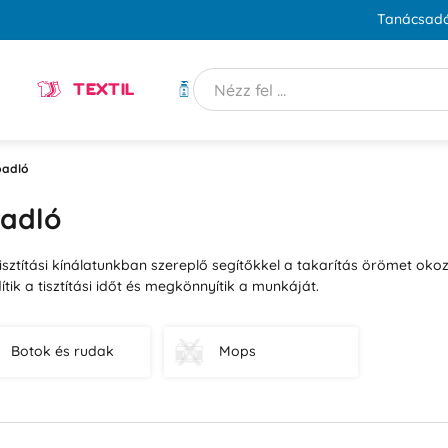
Tanácsadó
TEXTIL
HIGIÉNIA
padló
padló
isztítási kínálatunkban szereplő segítőkkel a takarítás örömet o
dítik a tisztítási időt és megkönnyítik a munkáját.
Botok és rudak
Mops