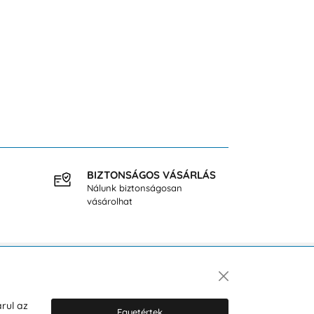
BIZTONSÁGOS VÁSÁRLÁS
INGY
Nálunk biztonságosan
40.000
vásárolhat
Hírlevél
rul az
Egyetértek