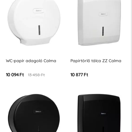
WC-papír adagoló Calma
Papírtörlő tálca ZZ Calma
10 094 Ft
10 877 Ft
13 458 Ft