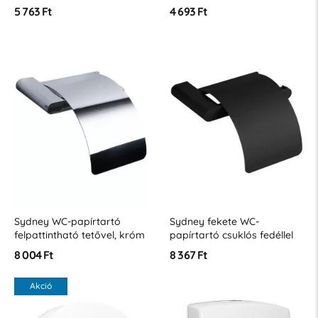
5 763 Ft
4 693 Ft
Sydney WC-papírtartó
Sydney fekete WC-
felpattintható tetővel, króm
papírtartó csuklós fedéllel
8 004 Ft
8 367 Ft
Akció