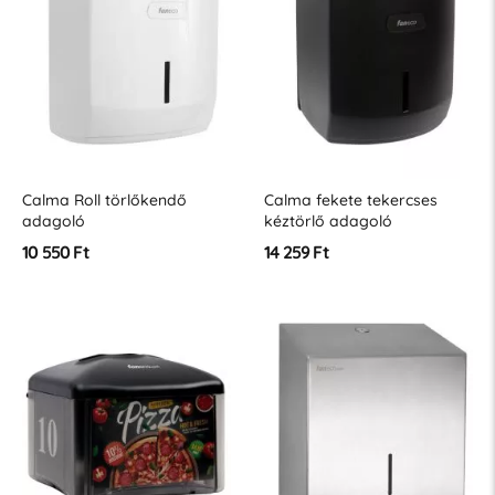
Calma Roll törlőkendő
Calma fekete tekercses
adagoló
kéztörlő adagoló
10 550 Ft
14 259 Ft