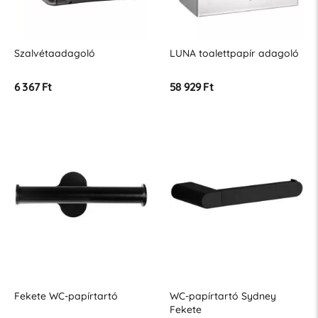
Szalvétaadagoló
LUNA toalettpapír adagoló
6 367 Ft
58 929 Ft
Fekete WC-papírtartó
WC-papírtartó Sydney
Fekete