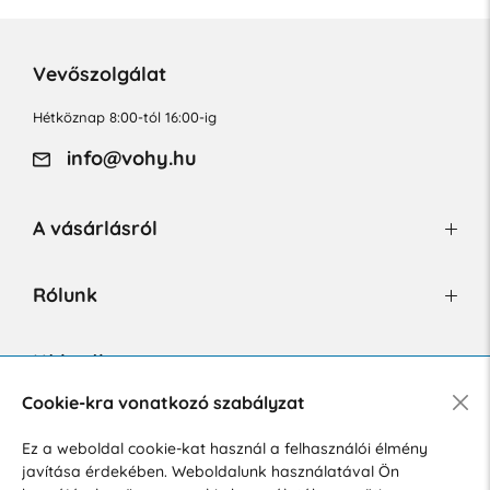
Vevőszolgálat
Hétköznap 8:00-tól 16:00-ig
info@vohy.hu
A vásárlásról
Rólunk
Hírlevél
Cookie-kra vonatkozó szabályzat
Ez a weboldal cookie-kat használ a felhasználói élmény
Hozzájárulok a személyes adatok marketing célú kezeléséhez.
javítása érdekében. Weboldalunk használatával Ön
Személyes adatok védelmére vonatkozó szabályzat
.