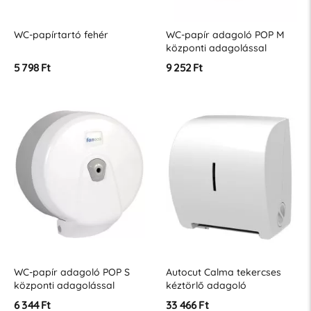
WC-papírtartó fehér
WC-papír adagoló POP M
központi adagolással
5 798 Ft
9 252 Ft
WC-papír adagoló POP S
Autocut Calma tekercses
központi adagolással
kéztörlő adagoló
6 344 Ft
33 466 Ft