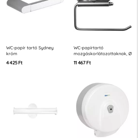
WC-papír tartó Sydney
WC-papírtartó
króm
mozgáskorlátozottaknak, Ø
32, fényes rozsdamentes
4 425 Ft
11 467 Ft
acél