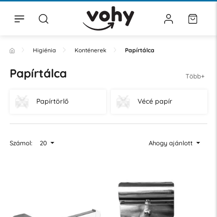
Higiénia
Konténerek
Papírtálca
Papírtálca
Több+
Papírtörlő
Vécé papír
Számol:
20
Ahogy ajánlott