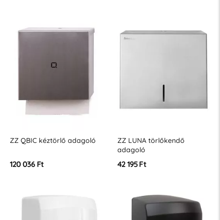
ZZ QBIC kéztörlő adagoló
ZZ LUNA törlőkendő
adagoló
120 036 Ft
42 195 Ft