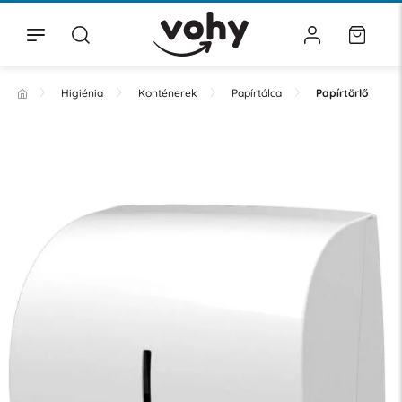
Higiénia
Konténerek
Papírtálca
Papírtörlő