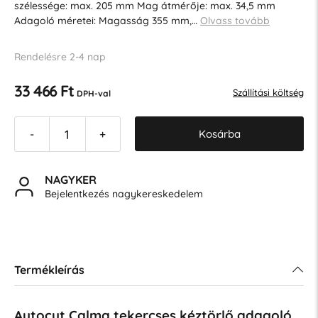
szélessége: max. 205 mm Mag átmérője: max. 34,5 mm
Adagoló méretei: Magasság 355 mm,…
Olvass tovább
Rendelésre 2-4 nap
33 466 Ft
Szállítási költség
DPH-val
Kosárba
-
+
NAGYKER
Bejelentkezés nagykereskedelem
Termékleírás
Autocut Calma tekercses kéztörlő adagoló