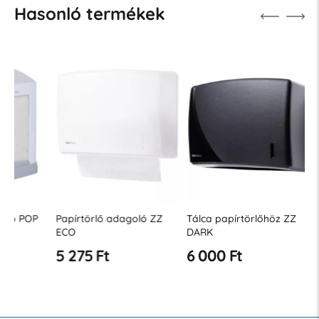
Hasonló termékek
Papírtörlő adagoló ZZ
Tálca papírtörlőhöz ZZ
Papírtör
ECO
DARK
POP
5 275 Ft
6 000 Ft
6 147 