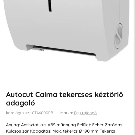
Autocut Calma tekercses kéztörlő
adagoló
katalógus sz.: CTA6000PB
Márka:
Egy rajongó
Anyag: Antisztatikus ABS műanyag Felület: Fehér Záródás:
Kulcsos zár Kapacitás: Max. tekercs Ø 190 mm Tekercs