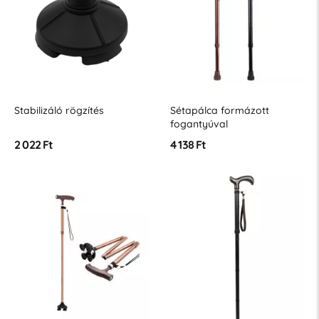
Stabilizáló rögzítés
Sétapálca formázott
fogantyúval
2 022 Ft
4 138 Ft