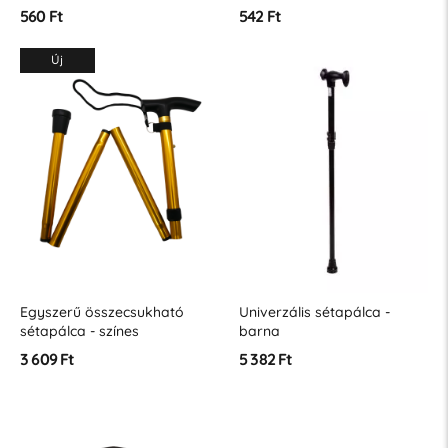
560 Ft
542 Ft
Új
Egyszerű összecsukható
Univerzális sétapálca -
sétapálca - színes
barna
3 609 Ft
5 382 Ft