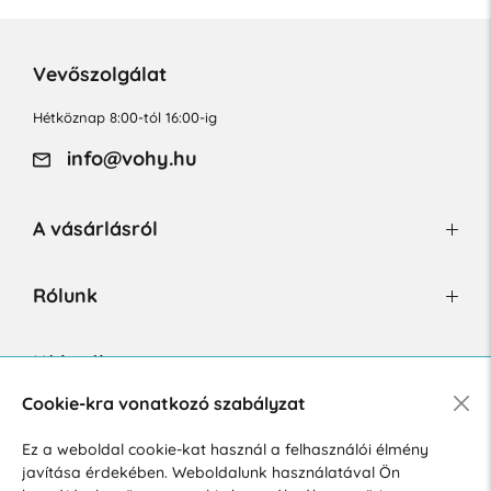
Vevőszolgálat
Hétköznap 8:00-tól 16:00-ig
info@vohy.hu
A vásárlásról
Rólunk
Hírlevél
Cookie-kra vonatkozó szabályzat
Ez a weboldal cookie-kat használ a felhasználói élmény
Hozzájárulok a személyes adatok marketing célú kezeléséhez.
javítása érdekében. Weboldalunk használatával Ön
Személyes adatok védelmére vonatkozó szabályzat
.