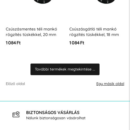
Csúszásmentes téli mankó
Csúszásgátló téli mankó
rögzítés tüskékkel, 20 mm
rögzítés tüskékkel, 18 mm
1 084 Ft
1 084 Ft
További termékek megtekintése ...
Előző oldal
Egy másik oldal
INGYENES SZÁLLÍTÁS
40.000 Ft feletti vásárlás esetén