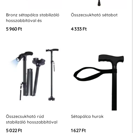
Bronz sétapálca stabilizáló
Összecsukható sétabot
hosszabbítóval és
világítással
5 960 Ft
4 333 Ft
Összecsukható rúd
Sétapálca hurok
stabilizáló hosszabbítóval
és világítással
5 022 Ft
1 627 Ft