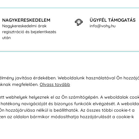
NAGYKERESKEDELEM
ÜGYFÉL TÁMOGATÁS
Nagykereskedelmi árak
info@vohy.hu
regisztráció és bejelentkezés
után
sárlásról
Rólunk
i élmény javítása érdekében. Weboldalunk használatával Ön hozzájá
unknak megfelelően.
Olvass tovább
áció / Áru visszaküldése
Kapcsolatok
ás és fizetés
Társaságról
esett webhelyek helyeznek el az Ön számítógépén. A weboldalak cook
hatékony navigációját és bizonyos funkciók elvégzését. A webolda
feltételek
Magánélet
hozzájárulása nélkül is beállíthatók. Az összes többi cookie-t a
üldési politika
Tanácsadó iroda
 Ezen az oldalon bármikor módosíthatja hozzájárulását a cookie-k
s betegség szerint