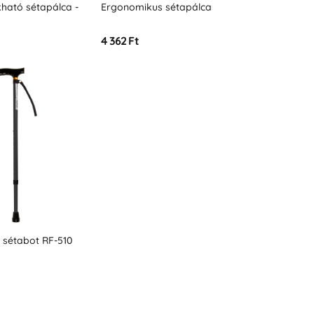
ható sétapálca -
Ergonomikus sétapálca
4 362 Ft
 sétabot RF-510