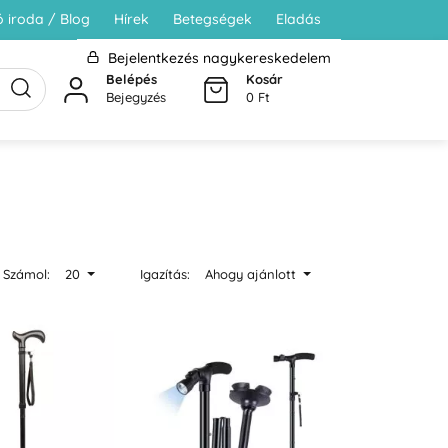
 iroda / Blog
Hírek
Betegségek
Eladás
Bejelentkezés nagykereskedelem
Belépés
Kosár
Bejegyzés
0 Ft
Számol:
20
Igazítás:
Ahogy ajánlott