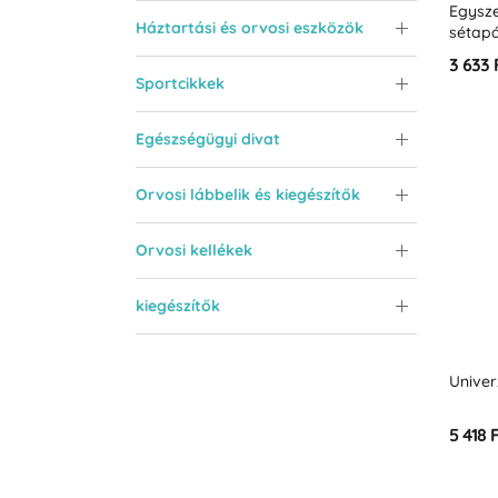
Egysz
Háztartási és orvosi eszközök
sétapá
3 633 
Sportcikkek
Egészségügyi divat
Orvosi lábbelik és kiegészítők
Orvosi kellékek
kiegészítők
Univer
5 418 