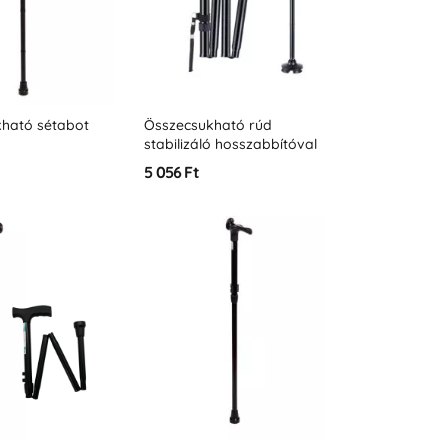
ható sétabot
Összecsukható rúd
stabilizáló hosszabbítóval
és világítással
5 056 Ft