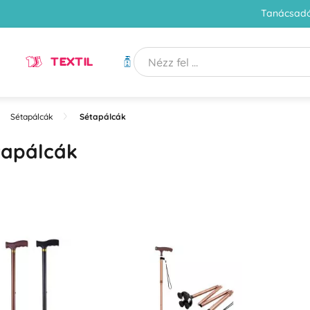
Tanácsadó
TEXTIL
HIGIÉNIA
Sétapálcák
Sétapálcák
tapálcák