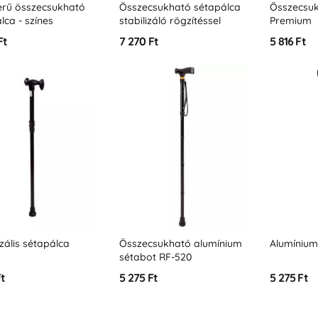
erű összecsukható
Összecsukható sétapálca
Összecsuk
lca - színes
stabilizáló rögzítéssel
Premium
Ft
7 270 Ft
5 816 Ft
zális sétapálca
Összecsukható alumínium
Alumínium
sétabot RF-520
Ft
5 275 Ft
5 275 Ft