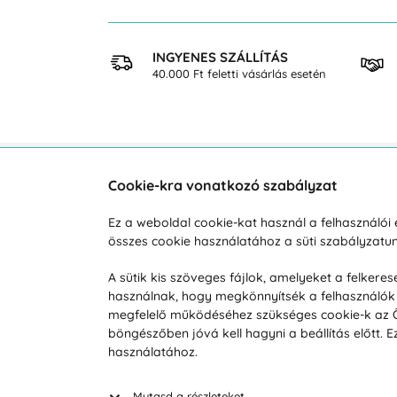
 VÁSÁRLÁS
INGYENES SZÁLLÍTÁS
osan
40.000 Ft feletti vásárlás esetén
Cookie-kra vonatkozó szabályzat
Vevőszolgálat
A vá
Ez a weboldal cookie-kat használ a felhasználó
Hétköznap 8:00-tól 16:00-ig
összes cookie használatához a süti szabályzat
Reklam
info@vohy.hu
Szállít
A sütik kis szöveges fájlok, amelyeket a felker
használnak, hogy megkönnyítsék a felhasználók 
Üzleti 
megfelelő működéséhez szükséges cookie-k az Ön 
Visszak
böngészőben jóvá kell hagyni a beállítás előtt.
Hírek
használatához.
Keresé
Mutasd a részleteket