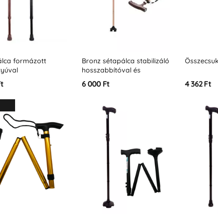
álca formázott
Bronz sétapálca stabilizáló
Összecsuk
tyúval
hosszabbítóval és
világítással
Ft
6 000 Ft
4 362 Ft