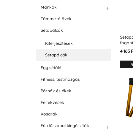
Mankók
Támasztó övek
Sétapálcák
Sétap
fogan
Kiterjesztések
4 165 
Sétapálcák
Új
Egy sétáló
Fitness, testmozgás
Párnák és ékek
Felfekvések
Kosarak
Fürdőszobai kiegészítők