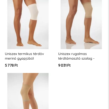
Uniszex termikus térdöv
Uniszex rugalmas
merinó gyapjúból
térdtámasztó szalag -
enyhe kompresszió
5 778 Ft
9 031 Ft