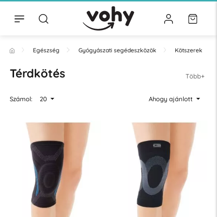
Egészség
Gyógyászati segédeszközök
Kötszerek
Térdkötés
Több+
Számol:
20
Ahogy ajánlott