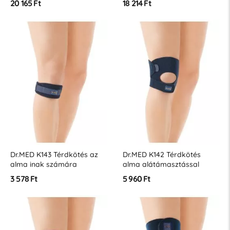
20 165 Ft
18 214 Ft
Dr.MED K143 Térdkötés az
Dr.MED K142 Térdkötés
alma inak számára
alma alátámasztással
3 578 Ft
5 960 Ft