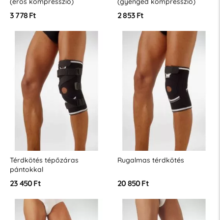
(erős kompresszió)
(gyengéd kompresszió)
3 778 Ft
2 853 Ft
Térdkötés tépőzáras
Rugalmas térdkötés
pántokkal
23 450 Ft
20 850 Ft