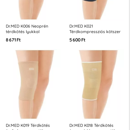
Dr.MED K006 Neoprén
Dr.MED K021
térdkötés lyukkal
Térdkompressziós kötszer
8 671 Ft
5 600 Ft
Dr.MED K019 Térdkötés
Dr.MED K018 Térdkötés