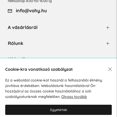
Hétköznap 8:00-tól 16:00-ig
info@vohy.hu
A vásárlásról
Rólunk
Hírlevél
Cookie-kra vonatkozó szabályzat
Ez a weboldal cookie-kat használ a felhasználói élmény
Hozzájárulok a személyes adatok marketing célú kezeléséhez.
javítása érdekében. Weboldalunk használatával Ön
Személyes adatok védelmére vonatkozó szabályzat
.
hozzájárul az összes cookie használatához a süti
szabályzatunknak megfelelően.
Olvass tovább
Egyetértek