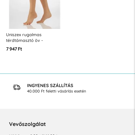
Uniszex rugalmas
térdtámasztó öv -
határozott kompresszió
7 947 Ft
INGYENES SZÁLLÍTÁS
40.000 Ft feletti vásárlás esetén
Vevőszolgálat