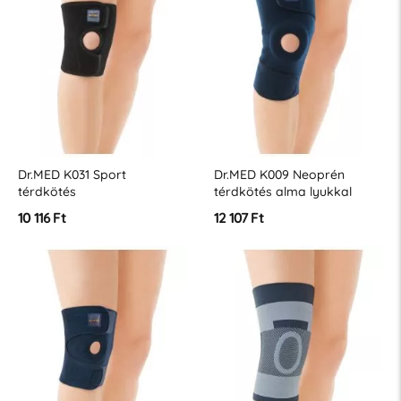
Dr.MED K031 Sport
Dr.MED K009 Neoprén
térdkötés
térdkötés alma lyukkal
10 116 Ft
12 107 Ft