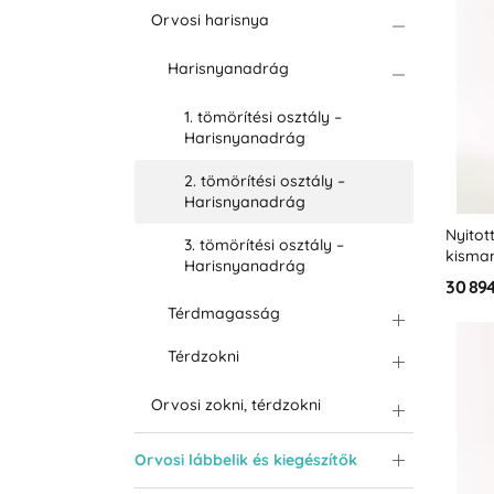
Orvosi harisnya
Harisnyanadrág
1. tömörítési osztály –
Harisnyanadrág
2. tömörítési osztály –
Harisnyanadrág
Nyitot
3. tömörítési osztály –
kisma
Harisnyanadrág
(stand
30 894
(23-3
Térdmagasság
Térdzokni
Orvosi zokni, térdzokni
Orvosi lábbelik és kiegészítők