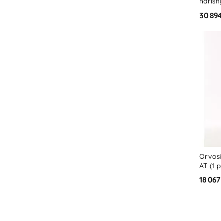
harisn
32 Hg
30 894
Orvosi
AT (1 
osztál
18 067