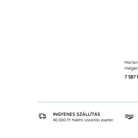
Haris
megerő
erős 
7 587 
Hgm
 VÁSÁRLÁS
INGYENES SZÁLLÍTÁS
osan
40.000 Ft feletti vásárlás esetén