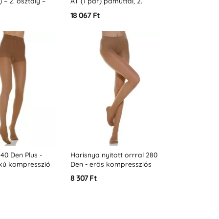
 – 2. osztály –
AT (1 pár) pamuttal, 2.
mm – K2)
osztály (23-32 Hgmm - K2)
18 067 Ft
40 Den Plus -
Harisnya nyitott orrral 280
kú kompresszió
Den - erős kompressziós
gmm
fok 22-27 Hgmm
8 307 Ft