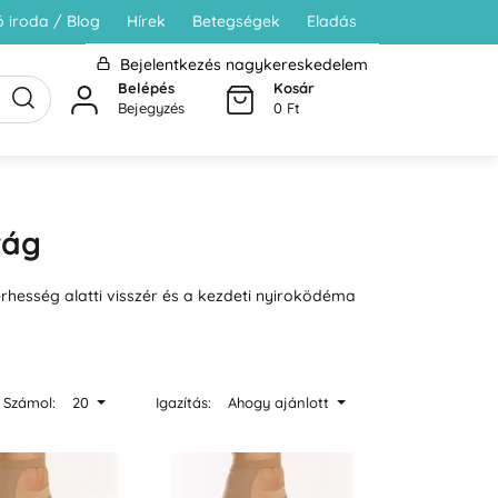
 iroda / Blog
Hírek
Betegségek
Eladás
Bejelentkezés nagykereskedelem
Belépés
Kosár
Bejegyzés
0 Ft
rág
terhesség alatti visszér és a kezdeti nyiroködéma
Számol:
20
Igazítás:
Ahogy ajánlott