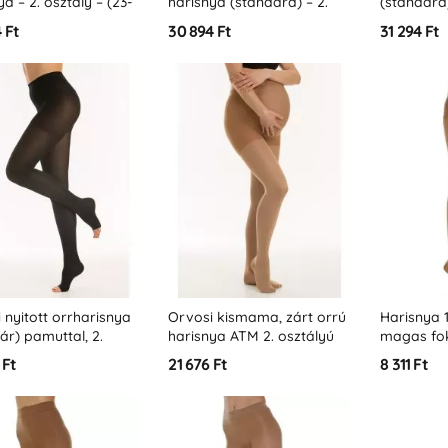
ya – 2. osztály – (23-
harisnya (standard) – 2.
(standard)
mm – K2)
osztály – (23-32 Hgmm –
(23-32 Hg
 Ft
30 894 Ft
31 294 Ft
K2)
 nyitott orrharisnya
Orvosi kismama, zárt orrú
Harisnya 1
pár) pamuttal, 2.
harisnya ATM 2. osztályú
magas fo
y (23-32 Hgmm - K2)
pamuttal (23-32 Hgmm –
22-27 H
 Ft
21 676 Ft
8 311 Ft
K2)