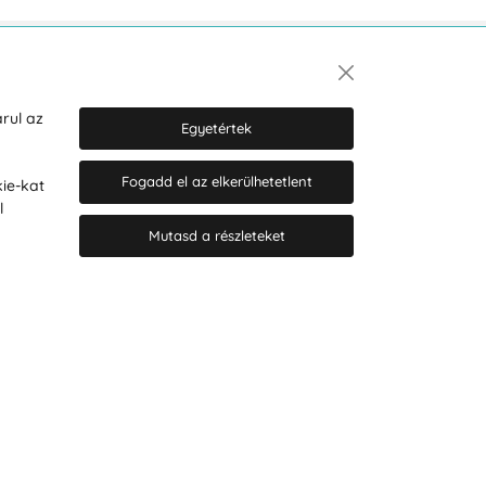
Hírlevél
rul az
Egyetértek
Fogadd el az elkerülhetetlent
ie-kat
Hozzájárulok a személyes adatok
l
marketing célú kezeléséhez.
Személyes adatok védelmére
Mutasd a részleteket
vonatkozó szabályzat
.
© 2026 Hesty s.r.o.
Cookie-beállítások szerkesztése
Web design: MARLOW DESIGN