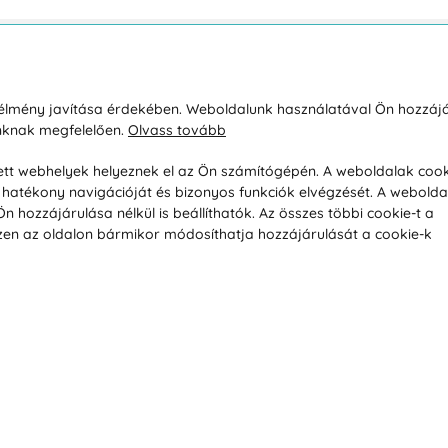
sárlásról
Rólunk
i élmény javítása érdekében. Weboldalunk használatával Ön hozzájá
unknak megfelelően.
Olvass tovább
áció / Áru visszaküldése
Kapcsolatok
ás és fizetés
Társaságról
esett webhelyek helyeznek el az Ön számítógépén. A weboldalak cook
hatékony navigációját és bizonyos funkciók elvégzését. A webolda
feltételek
Magánélet
hozzájárulása nélkül is beállíthatók. Az összes többi cookie-t a
üldési politika
Tanácsadó iroda
 Ezen az oldalon bármikor módosíthatja hozzájárulását a cookie-k
s betegség szerint