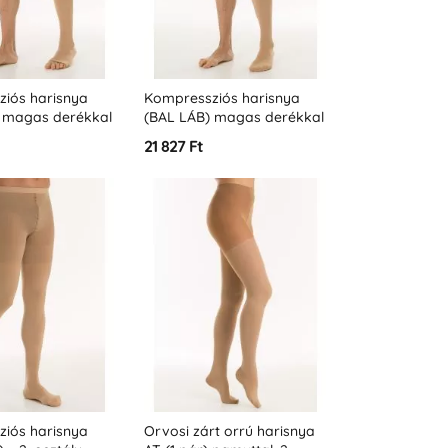
iós harisnya
Kompressziós harisnya
 magas derékkal
(BAL LÁB) magas derékkal
 - 2. osztály -
(standard) - 2. osztály -
21 827 Ft
mm - K2)
(23-32 Hgmm - K2)
iós harisnya
Orvosi zárt orrú harisnya