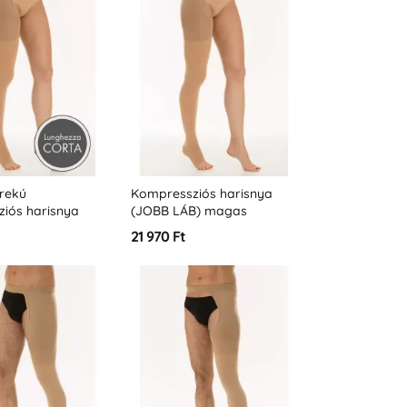
rekú
Kompressziós harisnya
iós harisnya
(JOBB LÁB) magas
 – 2. osztály –
derékkal (standard) - 2.
21 970 Ft
mm – K2)
osztály - (23-32 Hgmm -
K2)