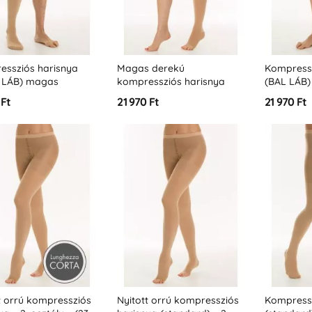
essziós harisnya
Magas derekú
Kompressz
 LÁB) magas
kompressziós harisnya
(BAL LÁB)
al (standard) - 2.
(BAL LÁB) – 2. osztály –
(standard)
 Ft
21 970 Ft
21 970 Ft
y - (23-32 Hgmm -
(23-32 Hgmm – K2)
(23-32 Hg
t orrú kompressziós
Nyitott orrú kompressziós
Kompressz