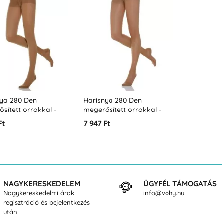
nya 280 Den
Harisnya 280 Den
sített orrokkal -
megerősített orrokkal -
kompresszió 22-27
erős kompresszió 22-27
Ft
7 947 Ft
m
Hgmm
NAGYKERESKEDELEM
ÜGYFÉL TÁMOGATÁS
Nagykereskedelmi árak
info@vohy.hu
regisztráció és bejelentkezés
után