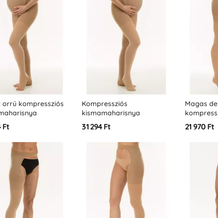
t orrú kompressziós
Kompressziós
Magas de
maharisnya
kismamaharisnya
kompressz
ard) - 2. osztály -
(standard) - 2. osztály -
(JOBB LÁB)
 Ft
31 294 Ft
21 970 Ft
2 Hgmm - K2)
(23-32 Hgmm - K2)
(23-32 Hg