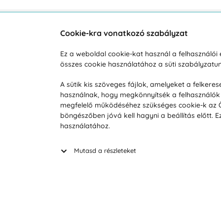
Cookie-kra vonatkozó szabályzat
Vevőszolgálat
A vá
Ez a weboldal cookie-kat használ a felhasználó
összes cookie használatához a süti szabályzat
Hétköznap 8:00-tól 16:00-ig
Reklam
info@vohy.hu
Szállít
A sütik kis szöveges fájlok, amelyeket a felker
használnak, hogy megkönnyítsék a felhasználók 
Üzleti 
megfelelő működéséhez szükséges cookie-k az Ön 
Visszak
böngészőben jóvá kell hagyni a beállítás előtt.
Hírek
használatához.
Keresé
Mutasd a részleteket