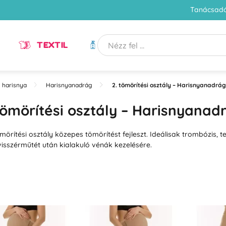
Tanácsadó
TEXTIL
HIGIÉNIA
 harisnya
Harisnyanadrág
2. tömörítési osztály – Harisnyanadrág
tömörítési osztály – Harisnyanad
ömörítési osztály közepes tömörítést fejleszt. Ideálisak trombózis, 
isszérműtét után kialakuló vénák kezelésére.