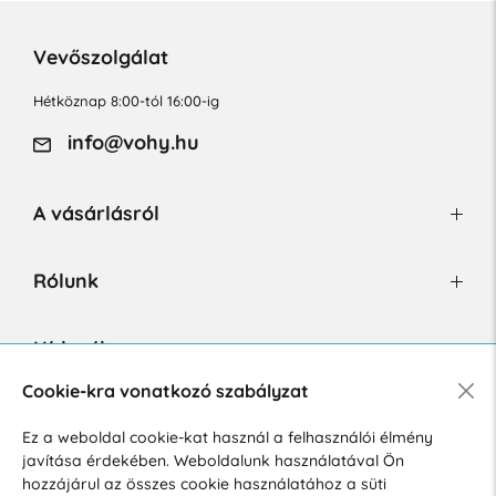
Vevőszolgálat
Hétköznap 8:00-tól 16:00-ig
info@vohy.hu
A vásárlásról
Rólunk
Hírlevél
Cookie-kra vonatkozó szabályzat
Ez a weboldal cookie-kat használ a felhasználói élmény
Hozzájárulok a személyes adatok marketing célú kezeléséhez.
javítása érdekében. Weboldalunk használatával Ön
Személyes adatok védelmére vonatkozó szabályzat
.
hozzájárul az összes cookie használatához a süti