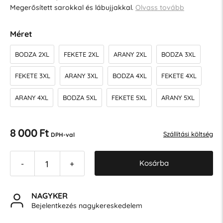
Megerősített sarokkal és lábujjakkal.
Olvass tovább
Méret
BODZA 2XL
FEKETE 2XL
ARANY 2XL
BODZA 3XL
FEKETE 3XL
ARANY 3XL
BODZA 4XL
FEKETE 4XL
ARANY 4XL
BODZA 5XL
FEKETE 5XL
ARANY 5XL
8 000 Ft
Szállítási költség
DPH-val
Kosárba
-
+
NAGYKER
Bejelentkezés nagykereskedelem