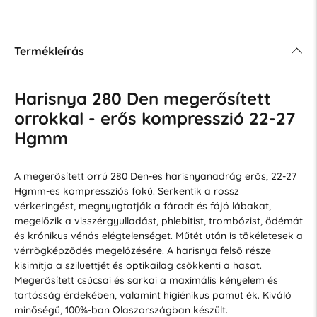
Termékleírás
Harisnya 280 Den megerősített
orrokkal - erős kompresszió 22-27
Hgmm
A megerősített orrú 280 Den-es harisnyanadrág erős, 22-27
Hgmm-es kompressziós fokú. Serkentik a rossz
vérkeringést, megnyugtatják a fáradt és fájó lábakat,
megelőzik a visszérgyulladást, phlebitist, trombózist, ödémát
és krónikus vénás elégtelenséget. Műtét után is tökéletesek a
vérrögképződés megelőzésére. A harisnya felső része
kisimítja a sziluettjét és optikailag csökkenti a hasat.
Megerősített csúcsai és sarkai a maximális kényelem és
tartósság érdekében, valamint higiénikus pamut ék. Kiváló
minőségű, 100%-ban Olaszországban készült.