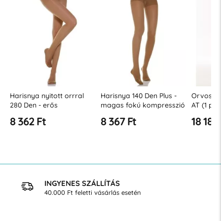
Harisnya nyitott orrral
Harisnya 140 Den Plus -
Orvosi z
280 Den - erős
magas fokú kompresszió
AT (1 pár
kompressziós fok 22-27
22-27 Hgmm
osztály 
8 362 Ft
8 367 Ft
18 187
Hgmm
K2)
INGYENES SZÁLLÍTÁS
40.000 Ft feletti vásárlás esetén