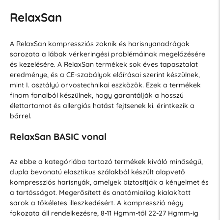
RelaxSan
A RelaxSan kompressziós zoknik és harisnyanadrágok
sorozata a lábak vérkeringési problémáinak megelőzésére
és kezelésére. A RelaxSan termékek sok éves tapasztalat
eredménye, és a CE-szabályok előírásai szerint készülnek,
mint I. osztályú orvostechnikai eszközök. Ezek a termékek
finom fonalból készülnek, hogy garantálják a hosszú
élettartamot és allergiás hatást fejtsenek ki. érintkezik a
bőrrel.
RelaxSan BASIC vonal
Az ebbe a kategóriába tartozó termékek kiváló minőségű,
dupla bevonatú elasztikus szálakból készült alapvető
kompressziós harisnyák, amelyek biztosítják a kényelmet és
a tartósságot. Megerősített és anatómiailag kialakított
sarok a tökéletes illeszkedésért. A kompresszió négy
fokozata áll rendelkezésre, 8-11 Hgmm-től 22-27 Hgmm-ig