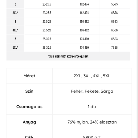
Méret
2XL, 3XL, 4XL, 5XL
Szín
Fehér, Fekete, Sárga
Csomagolás
1 db
Anyag
76% nylon, 24% elasztán
Cikk
980X art