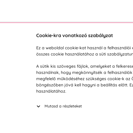
Cookie-kra vonatkozó szabályzat
Vevőszolgálat
A vá
Ez a weboldal cookie-kat használ a felhasználó
összes cookie használatához a süti szabályzat
Hétköznap 8:00-tól 16:00-ig
Reklam
info@vohy.hu
Szállít
A sütik kis szöveges fájlok, amelyeket a felker
használnak, hogy megkönnyítsék a felhasználók 
Üzleti 
megfelelő működéséhez szükséges cookie-k az Ön 
Visszak
böngészőben jóvá kell hagyni a beállítás előtt.
Hírek
használatához.
Keresé
Mutasd a részleteket