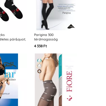
cks
Parigina 300
életes pár&quot;
térdmagasság
4 338 Ft