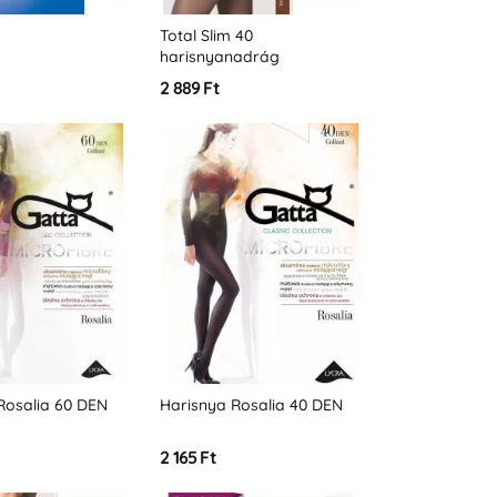
Total Slim 40
harisnyanadrág
2 889 Ft
Rosalia 60 DEN
Harisnya Rosalia 40 DEN
2 165 Ft