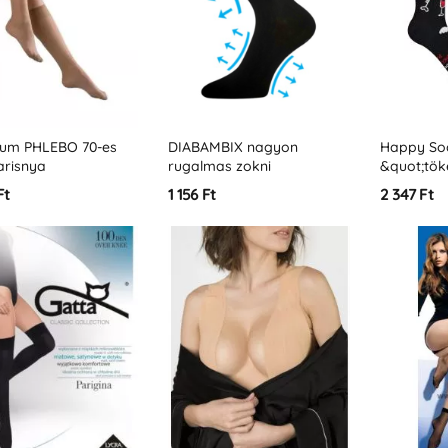
num PHLEBO 70-es
DIABAMBIX nagyon
Happy So
arisnya
rugalmas zokni
&quot;tök
cukorbetegeknek
Ft
1 156 Ft
2 347 Ft