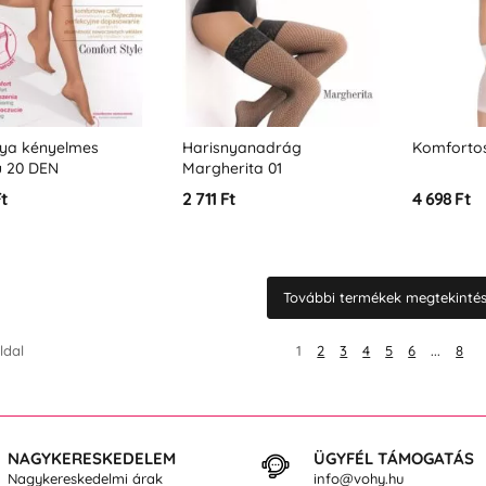
nya kényelmes
Harisnyanadrág
Komforto
ú 20 DEN
Margherita 01
Ft
2 711 Ft
4 698 Ft
További termékek megtekintése
ldal
1
2
3
4
5
6
...
8
NAGYKERESKEDELEM
ÜGYFÉL TÁMOGATÁS
Nagykereskedelmi árak
info@vohy.hu