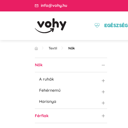
info@vohy.hu
EGÉSZSÉG
Textil
Nők
Nők
A ruhák
Fehérnemű
Harisnya
Férfiak