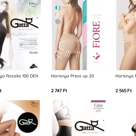
ya Rosalia 100 DEN
Harisnya Press up 20
Harisnya F
t
2 747 Ft
2 565 Ft