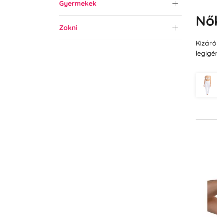
Gyermekek
Nő
Zokni
Kizáró
legigé