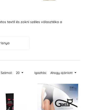
os textil és zokni széles választéka a
risnya
Számol:
20
Igazítás:
Ahogy ajánlott