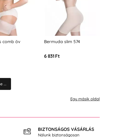
s comb öv
Bermuda slim 574
6 831 Ft
 ...
Egy másik oldal
BIZTONSÁGOS VÁSÁRLÁS
INGY
Nálunk biztonságosan
40.000