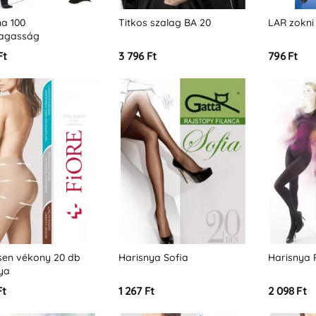
na 100
Titkos szalag BA 20
LAR zokni
agasság
Ft
3 796 Ft
796 Ft
sen vékony 20 db
Harisnya Sofia
Harisnya 
ya
Ft
1 267 Ft
2 098 Ft