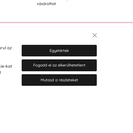
vásárolhat
Hírlevél
rul az
Egyetértek
Fogadd el az elkerülhetetlent
ie-kat
Hozzájárulok a személyes adatok
l
marketing célú kezeléséhez.
Személyes adatok védelmére
Mutasd a részleteket
vonatkozó szabályzat
.
© 2026 Hesty s.r.o.
Cookie-beállítások szerkesztése