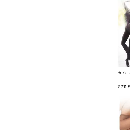
Harisn
2 711 F