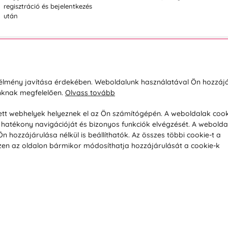
regisztráció és bejelentkezés
után
sárlásról
Rólunk
i élmény javítása érdekében. Weboldalunk használatával Ön hozzájá
unknak megfelelően.
Olvass tovább
áció / Áru visszaküldése
Kapcsolatok
ás és fizetés
Társaságról
esett webhelyek helyeznek el az Ön számítógépén. A weboldalak cook
hatékony navigációját és bizonyos funkciók elvégzését. A webolda
feltételek
Magánélet
hozzájárulása nélkül is beállíthatók. Az összes többi cookie-t a
üldési politika
Tanácsadó iroda
 Ezen az oldalon bármikor módosíthatja hozzájárulását a cookie-k
s betegség szerint