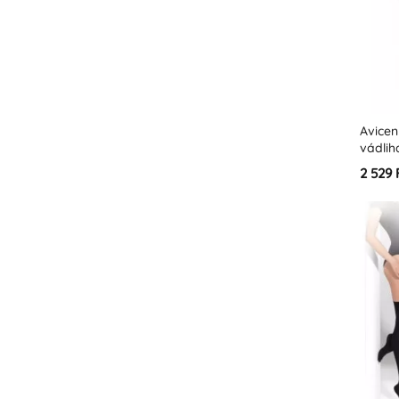
Avice
vádlih
2 529 