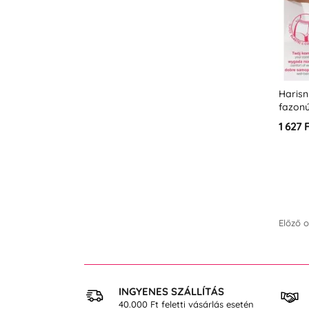
Haris
fazon
1 627 
Előző o
 VÁSÁRLÁS
INGYENES SZÁLLÍTÁS
osan
40.000 Ft feletti vásárlás esetén