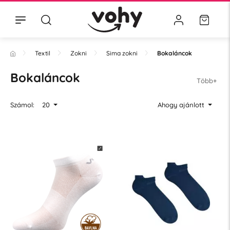
Textil
Zokni
Sima zokni
Bokaláncok
Bokaláncok
Több+
Számol:
20
Ahogy ajánlott