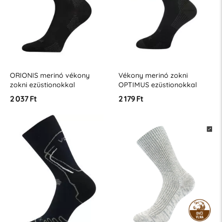
ORIONIS merinó vékony
Vékony merinó zokni
zokni ezüstionokkal
OPTIMUS ezüstionokkal
2 037 Ft
2 179 Ft