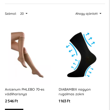
Számol:
20
Ahogy ajánlott
Avicenum PHLEBO 70-es
DIABAMBIX nagyon
vádliharisnya
rugalmas zokni
cukorbetegeknek
2 546 Ft
1 163 Ft