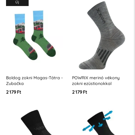
Új
Boldog zokni Magas-Tátra -
POWRIX merinó vékony
Zubačka
zokni ezüstionokkal
2 179 Ft
2 179 Ft