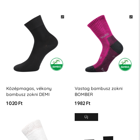
Középmagas, vékony
Vastag bambusz zokni
bambusz zokni DEMI
BOMBER
vékony
1 020 Ft
1 982 Ft
Új