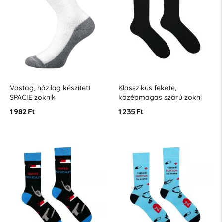
Vastag, házilag készített
Klasszikus fekete,
SPACIE zoknik
középmagas szárú zokni
1 982 Ft
1 235 Ft