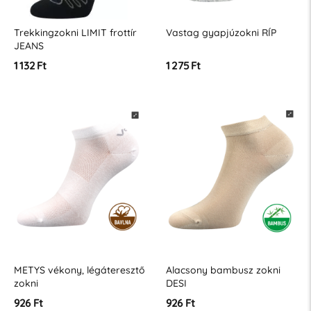
Trekkingzokni LIMIT frottír
Vastag gyapjúzokni RÍP
JEANS
1 132 Ft
1 275 Ft
METYS vékony, légáteresztő
Alacsony bambusz zokni
zokni
DESI
926 Ft
926 Ft