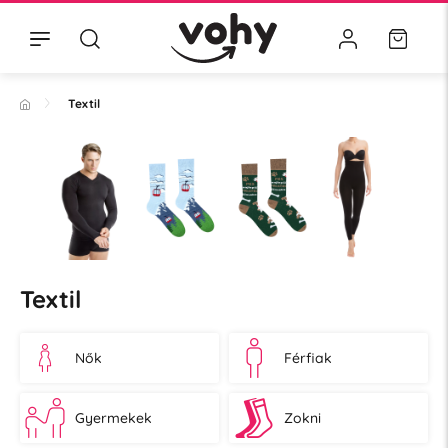
Textil
Textil
Nők
Férfiak
Gyermekek
Zokni