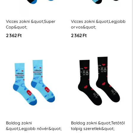
Vicces zokni &quot;Super
Vicces zokni &quot;Legjobb
Cop&quot;
orvos&quot;
2 362 Ft
2 362 Ft
Boldog zokni
Boldog zokni &quot;Tetőtől
&quot;Legjobb nővér&quot;
talpig szeretlek&quot;