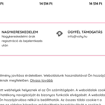
 Ft
14 514 Ft
14 514 Ft
NAGYKERESKEDELEM
ÜGYFÉL TÁMOGATÁS
Nagykereskedelmi árak
info@vohy.hu
regisztráció és bejelentkezés
után
sárlásról
Rólunk
i élmény javítása érdekében. Weboldalunk használatával Ön hozzájá
unknak megfelelően.
Olvass tovább
áció / Áru visszaküldése
Kapcsolatok
ás és fizetés
Társaságról
esett webhelyek helyeznek el az Ön számítógépén. A weboldalak cook
hatékony navigációját és bizonyos funkciók elvégzését. A webolda
feltételek
Magánélet
hozzájárulása nélkül is beállíthatók. Az összes többi cookie-t a
üldési politika
Tanácsadó iroda
 Ezen az oldalon bármikor módosíthatja hozzájárulását a cookie-k