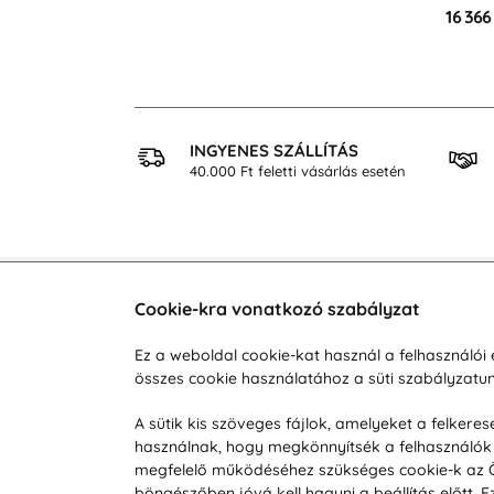
16 366
 VÁSÁRLÁS
INGYENES SZÁLLÍTÁS
osan
40.000 Ft feletti vásárlás esetén
Cookie-kra vonatkozó szabályzat
Vevőszolgálat
A vá
Ez a weboldal cookie-kat használ a felhasználó
összes cookie használatához a süti szabályzat
Hétköznap 8:00-tól 16:00-ig
Reklam
info@vohy.hu
Szállít
A sütik kis szöveges fájlok, amelyeket a felker
használnak, hogy megkönnyítsék a felhasználók 
Üzleti 
megfelelő működéséhez szükséges cookie-k az Ön 
Visszak
böngészőben jóvá kell hagyni a beállítás előtt.