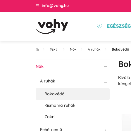
info@vohy.hu
EGÉSZSÉG
Textil
Nők
A ruhák
Bokavédő
Bo
Nők
Kiváló
A ruhák
kénye
Bokavédő
Kismama ruhák
Zokni
Fehérnemű