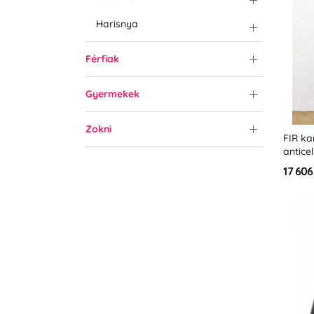
Harisnya
Férfiak
Gyermekek
Zokni
FIR ka
anticel
&quot
17 606