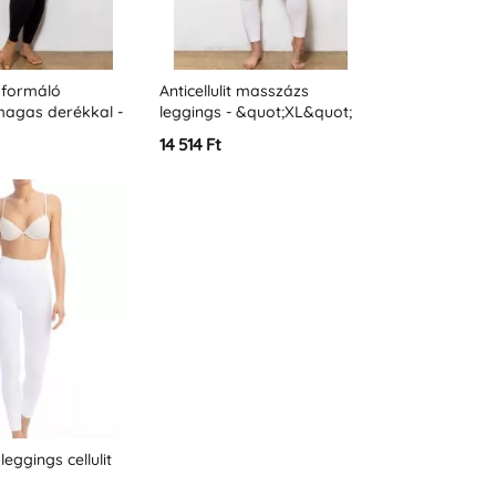
t formáló
Anticellulit masszázs
magas derékkal -
leggings - &quot;XL&quot;
&quot; méretben
méret
14 514 Ft
eggings cellulit