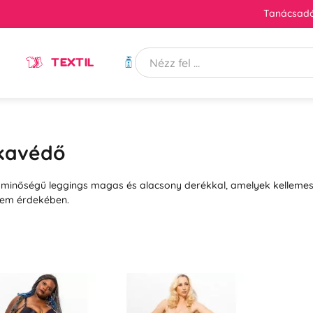
Tanácsadó
TEXTIL
HIGIÉNIA
kavédő
 minőségű leggings magas és alacsony derékkal, amelyek kellemes
lem érdekében.