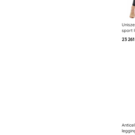
Unisz
sport 
23 261
Anticel
leggi