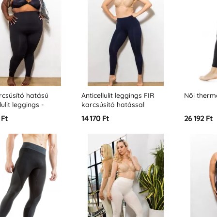
rcsúsító hatású
Anticellulit leggings FIR
Női therm
lulit leggings -
karcsúsító hatással
;XL&quot; méret
 Ft
14 170 Ft
26 192 Ft