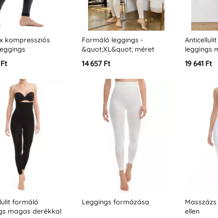
ex kompressziós
Formáló leggings -
Anticelluli
leggings
&quot;XL&quot; méret
leggings 
&quot;XL
 Ft
14 657 Ft
19 641 Ft
lulit formáló
Leggings formázása
Masszázs l
ngs magas derékkal
ellen