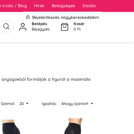
 iroda / Blog
Hírek
Betegségek
Eladás
Bejelentkezés nagykereskedelem
Belépés
Kosár
Bejegyzés
0 Ft
 anyagokból formálják a figurát a maximális
Számol:
20
Igazítás:
Ahogy ajánlott