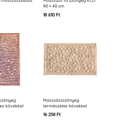
ó masszázslabda
Masszázs fa szőnyeg ECO
90 × 40 cm
18 610 Ft
szőnyeg
Masszázsszőnyeg
es kövekkel
természetes kövekkel
FT 93x44cm
Ortek SOFT 74x44cm
16 258 Ft