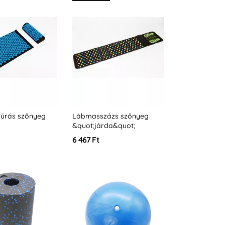
zúrás szőnyeg
Lábmasszázs szőnyeg
&quot;járda&quot;
6 467 Ft