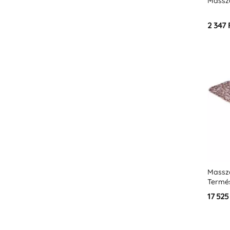
Massz
2 347 
Massz
Termé
110x40
17 525