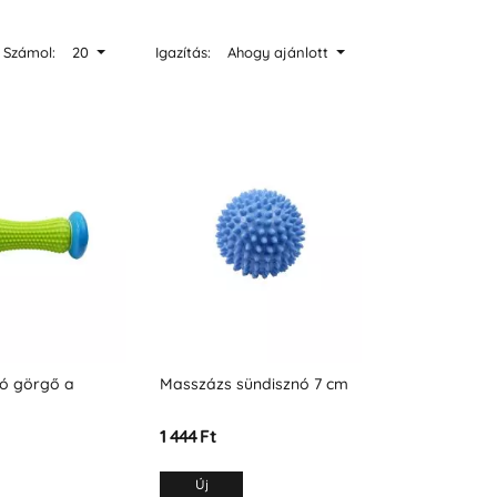
Számol:
20
Igazítás:
Ahogy ajánlott
ó görgő a
Masszázs sündisznó 7 cm
1 444 Ft
Új