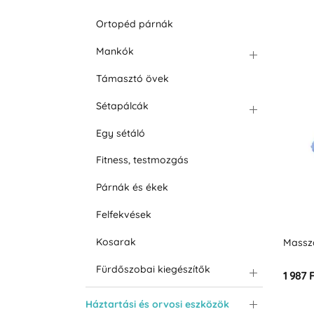
Ortopéd párnák
Mankók
Támasztó övek
Sétapálcák
Egy sétáló
Fitness, testmozgás
Párnák és ékek
Felfekvések
Kosarak
Massz
Fürdőszobai kiegészítők
1 987 
Háztartási és orvosi eszközök