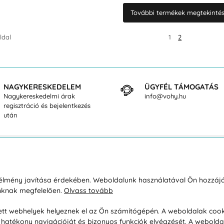
További termékek megtekintése
ldal
1
2
NAGYKERESKEDELEM
ÜGYFÉL TÁMOGATÁS
Nagykereskedelmi árak
info@vohy.hu
regisztráció és bejelentkezés
után
sárlásról
Rólunk
i élmény javítása érdekében. Weboldalunk használatával Ön hozzájá
unknak megfelelően.
Olvass tovább
áció / Áru visszaküldése
Kapcsolatok
ás és fizetés
Társaságról
esett webhelyek helyeznek el az Ön számítógépén. A weboldalak cook
hatékony navigációját és bizonyos funkciók elvégzését. A webolda
feltételek
Magánélet