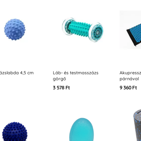
ázslabda 4,5 cm
Láb- és testmasszázs
Akupress
görgő
párnával
3 578 Ft
9 360 Ft