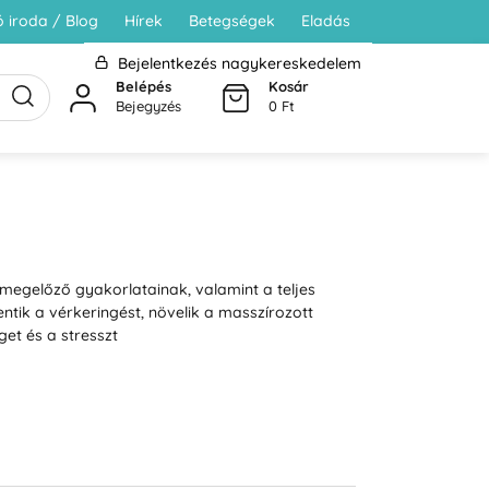
 iroda / Blog
Hírek
Betegségek
Eladás
Bejelentkezés nagykereskedelem
Belépés
Kosár
Bejegyzés
0 Ft
megelőző gyakorlatainak, valamint a teljes
ntik a vérkeringést, növelik a masszírozott
get és a stresszt