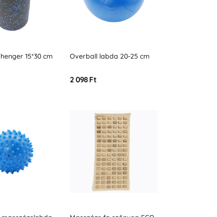
henger 15*30 cm
Overball labda 20-25 cm
2 098 Ft