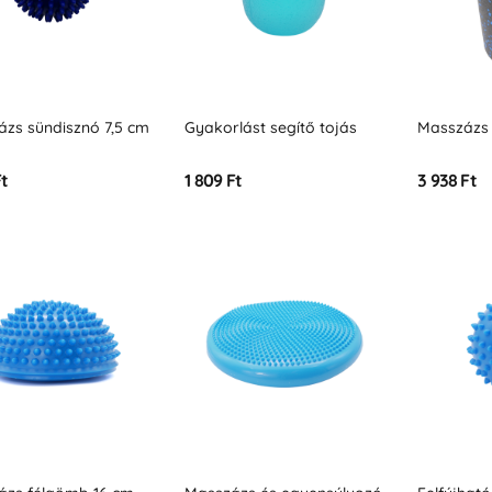
zs sündisznó 7,5 cm
Gyakorlást segítő tojás
Masszázs 
Ft
1 809 Ft
3 938 Ft