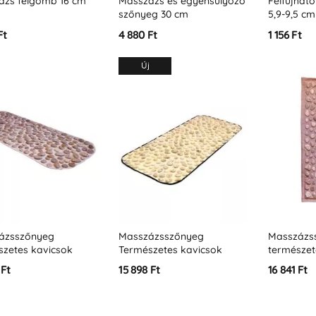
ázs félgömb 16 cm
Masszázs és egyensúlyozó
Felfújhat
szőnyeg 30 cm
5,9-9,5 cm
Ft
4 880 Ft
1 156 Ft
Új
ázsszőnyeg
Masszázsszőnyeg
Masszázs
szetes kavicsok
Természetes kavicsok
természet
 cm
90x40 cm
Ortek SO
 Ft
15 898 Ft
16 841 Ft