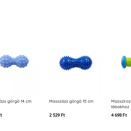
ázs görgő 14 cm
Masszázs görgő 15 cm
Masszíroz
lábakhoz
Ft
2 529 Ft
4 698 Ft