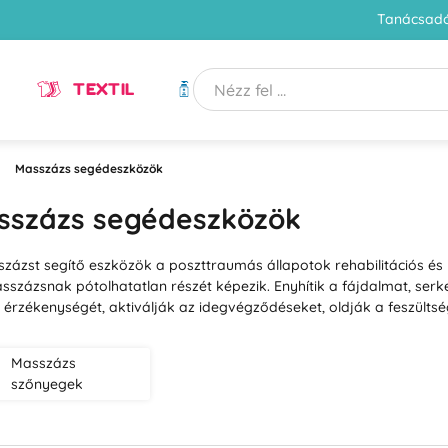
Tanácsadó
TEXTIL
HIGIÉNIA
Masszázs segédeszközök
sszázs segédeszközök
zázst segítő eszközök a poszttraumás állapotok rehabilitációs és 
sszázsnak pótolhatatlan részét képezik. Enyhítik a fájdalmat, serke
 érzékenységét, aktiválják az idegvégződéseket, oldják a feszültsé
Masszázs
szőnyegek