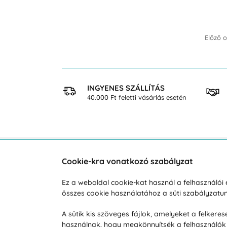
Előző o
 VÁSÁRLÁS
INGYENES SZÁLLÍTÁS
osan
40.000 Ft feletti vásárlás esetén
Cookie-kra vonatkozó szabályzat
Vevőszolgálat
A vá
Ez a weboldal cookie-kat használ a felhasználó
összes cookie használatához a süti szabályzat
Hétköznap 8:00-tól 16:00-ig
Reklam
info@vohy.hu
Szállít
A sütik kis szöveges fájlok, amelyeket a felker
használnak, hogy megkönnyítsék a felhasználók 
Üzleti 