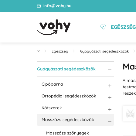
info@vohy.hu
EGÉSZSÉG
Egészség
Gyógyászati segédeszközök
Ma
Gyógyászati segédeszközök
A mass
Cipőpárna
testma
részek
Ortopédiai segédeszközök
Kötszerek
Masszázs segédeszközök
Masszázs szőnyegek