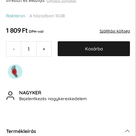
stresszt és ellazítja.
Olvass tovább
Raktáron
A házadban 10.08
1 809 Ft
Szállítási költség
DPH-val
Kosárba
-
+
NAGYKER
Bejelentkezés nagykereskedelem
Termékleírás