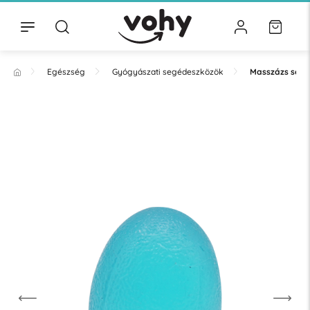
Egészség
Gyógyászati segédeszközök
Masszázs seg