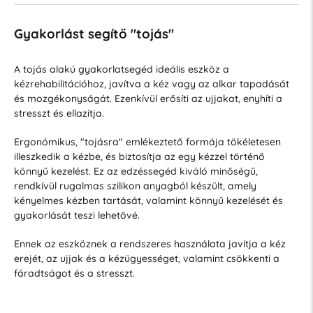
Gyakorlást segítő "tojás"
A tojás alakú gyakorlatsegéd ideális eszköz a
kézrehabilitációhoz, javítva a kéz vagy az alkar tapadását
és mozgékonyságát. Ezenkívül erősíti az ujjakat, enyhíti a
stresszt és ellazítja.
Ergonómikus, "tojásra" emlékeztető formája tökéletesen
illeszkedik a kézbe, és biztosítja az egy kézzel történő
könnyű kezelést. Ez az edzéssegéd kiváló minőségű,
rendkívül rugalmas szilikon anyagból készült, amely
kényelmes kézben tartását, valamint könnyű kezelését és
gyakorlását teszi lehetővé.
Ennek az eszköznek a rendszeres használata javítja a kéz
erejét, az ujjak és a kézügyességet, valamint csökkenti a
fáradtságot és a stresszt.