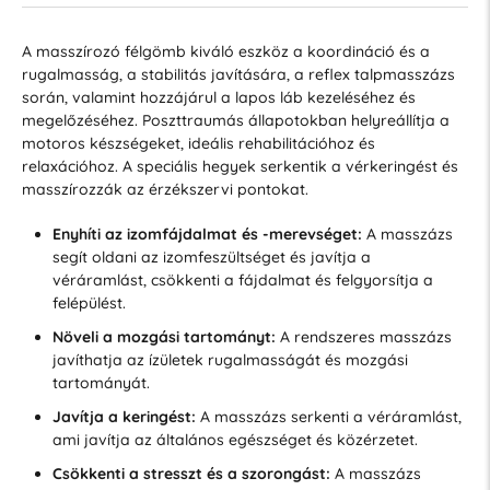
A masszírozó félgömb kiváló eszköz a koordináció és a
rugalmasság, a stabilitás javítására, a reflex talpmasszázs
során, valamint hozzájárul a lapos láb kezeléséhez és
megelőzéséhez. Poszttraumás állapotokban helyreállítja a
motoros készségeket, ideális rehabilitációhoz és
relaxációhoz. A speciális hegyek serkentik a vérkeringést és
masszírozzák az érzékszervi pontokat.
Enyhíti az izomfájdalmat és -merevséget:
A masszázs
segít oldani az izomfeszültséget és javítja a
véráramlást, csökkenti a fájdalmat és felgyorsítja a
felépülést.
Növeli a mozgási tartományt:
A rendszeres masszázs
javíthatja az ízületek rugalmasságát és mozgási
tartományát.
Javítja a keringést:
A masszázs serkenti a véráramlást,
ami javítja az általános egészséget és közérzetet.
Csökkenti a stresszt és a szorongást:
A masszázs