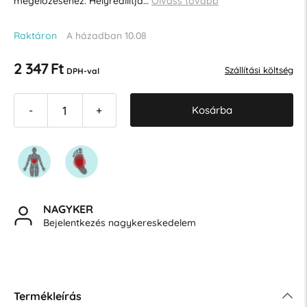
megelőzéséhez. Helyreállítja…
Olvass tovább
Raktáron
A házadban 10.08
2 347 Ft
Szállítási költség
DPH-val
Kosárba
-
+
NAGYKER
Bejelentkezés nagykereskedelem
Termékleírás