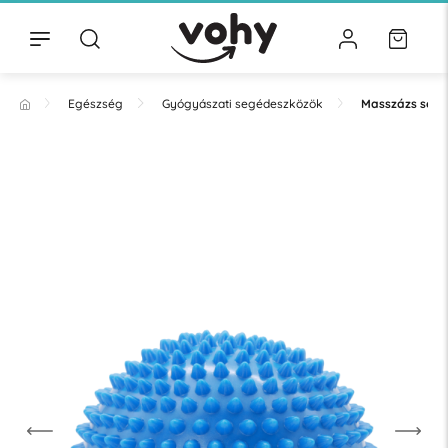
Egészség
Gyógyászati segédeszközök
Masszázs seg