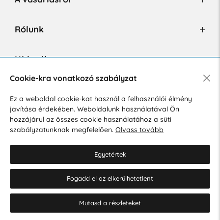
Rólunk
Hírlevél
Cookie-kra vonatkozó szabályzat
Ez a weboldal cookie-kat használ a felhasználói élmény
Hozzájárulok a személyes adatok marketing célú kezeléséhez.
javítása érdekében. Weboldalunk használatával Ön
Személyes adatok védelmére vonatkozó szabályzat
.
hozzájárul az összes cookie használatához a süti
szabályzatunknak megfelelően.
Olvass tovább
Egyetértek
Fogadd el az elkerülhetetlent
© 2026 Hesty s.r.o.
Cookie-beállítások szerkesztése
Mutasd a részleteket
Web design: MARLOW DESIGN