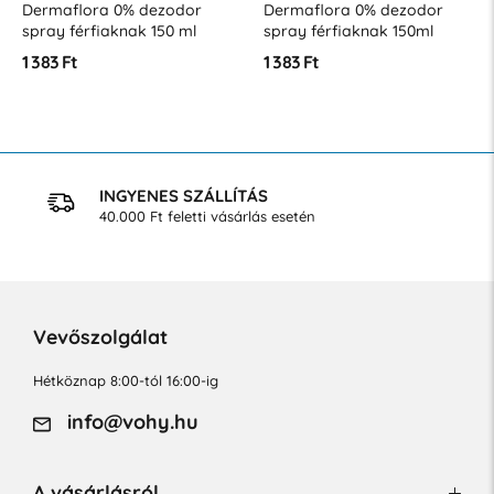
Dermaflora 0% dezodor
Dermaflora 0% dezodor
spray férfiaknak 150 ml
spray férfiaknak 150ml
Serenity
Intensity
1 383 Ft
1 383 Ft
INGYENES SZÁLLÍTÁS
40.000 Ft feletti vásárlás esetén
Vevőszolgálat
Hétköznap 8:00-tól 16:00-ig
info@vohy.hu
A vásárlásról