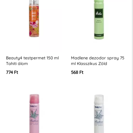
Beauty4 testpermet 150 ml
Madlene dezodor spray 75
Tahiti álom
ml Klasszikus Zöld
774 Ft
568 Ft