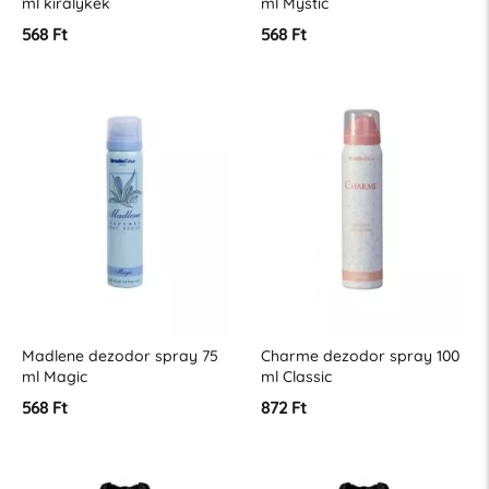
ml királykék
ml Mystic
568 Ft
568 Ft
Madlene dezodor spray 75
Charme dezodor spray 100
ml Magic
ml Classic
568 Ft
872 Ft