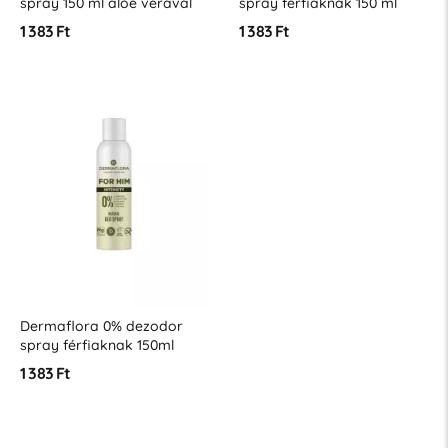
spray 150 ml aloe verával
spray férfiaknak 150 ml
Serenity
1 383 Ft
1 383 Ft
Dermaflora 0% dezodor
spray férfiaknak 150ml
Intensity
1 383 Ft