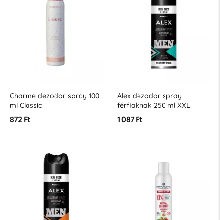
Charme dezodor spray 100
Alex dezodor spray
ml Classic
férfiaknak 250 ml XXL
érzékeny bőrre
872 Ft
1 087 Ft