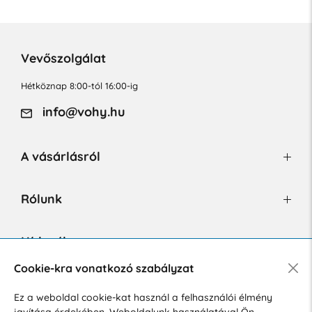
Vevőszolgálat
Hétköznap 8:00-tól 16:00-ig
info@vohy.hu
A vásárlásról
Rólunk
Hírlevél
Cookie-kra vonatkozó szabályzat
Ez a weboldal cookie-kat használ a felhasználói élmény
Hozzájárulok a személyes adatok marketing célú kezeléséhez.
javítása érdekében. Weboldalunk használatával Ön