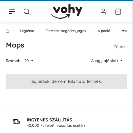
Higiénia
Tisztítási segédanyagok
A padló
Mops
Mops
Több+
Számol:
20
Ahogy ajánlott
Sajnáljuk, de nem található termék.
INGYENES SZÁLLÍTÁS
40.000 Ft feletti vásárlás esetén