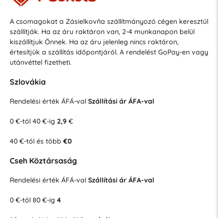
A csomagokat a Zásielkovňa szállítmányozó cégen keresztül
szállítják. Ha az áru raktáron van, 2-4 munkanapon belül
kiszállítjuk Önnek. Ha az áru jelenleg nincs raktáron,
értesítjük a szállítás időpontjáról. A rendelést GoPay-en vagy
utánvéttel fizetheti.
Szlovákia
Rendelési érték ÁFÁ-val
Szállítási ár ÁFA-val
0 €-tól 40 €-ig
2,9
€
40 €-tól és több
€0
Cseh Köztársaság
Rendelési érték ÁFÁ-val
Szállítási ár ÁFA-val
0 €-tól 80 €-ig
4