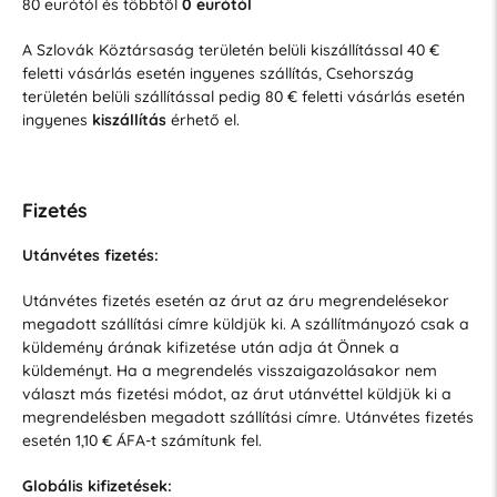
80 eurótól és többtől
0 eurótól
A Szlovák Köztársaság területén belüli kiszállítással 40 €
feletti vásárlás esetén ingyenes szállítás, Csehország
területén belüli szállítással pedig 80 € feletti vásárlás esetén
ingyenes
kiszállítás
érhető el.
Fizetés
Utánvétes fizetés:
Utánvétes fizetés esetén az árut az áru megrendelésekor
megadott szállítási címre küldjük ki. A szállítmányozó csak a
küldemény árának kifizetése után adja át Önnek a
küldeményt. Ha a megrendelés visszaigazolásakor nem
választ más fizetési módot, az árut utánvéttel küldjük ki a
megrendelésben megadott szállítási címre. Utánvétes fizetés
esetén 1,10 € ÁFA-t számítunk fel.
Globális kifizetések: