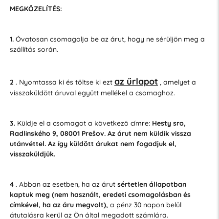
MEGKÖZELÍTÉS:
1.
Óvatosan csomagolja be az árut, hogy ne sérüljön meg a
szállítás során.
az űrlapot
2
. Nyomtassa ki és töltse ki ezt
, amelyet a
visszaküldött áruval együtt mellékel a csomaghoz.
3.
Küldje el a csomagot a következő címre:
Hesty sro,
Radlinského 9, 08001 Prešov. Az árut nem küldik vissza
utánvéttel. Az így küldött árukat nem fogadjuk el,
visszaküldjük.
4
. Abban az esetben, ha az árut
sértetlen állapotban
kaptuk meg (nem használt, eredeti csomagolásban és
címkével, ha az áru megvolt),
a pénz 30 napon belül
átutalásra kerül az Ön által megadott számlára.