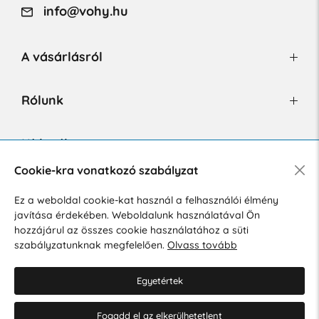
info@vohy.hu
A vásárlásról
Rólunk
Hírlevél
Cookie-kra vonatkozó szabályzat
Ez a weboldal cookie-kat használ a felhasználói élmény
Hozzájárulok a személyes adatok marketing célú kezeléséhez.
javítása érdekében. Weboldalunk használatával Ön
Személyes adatok védelmére vonatkozó szabályzat
.
hozzájárul az összes cookie használatához a süti
szabályzatunknak megfelelően.
Olvass tovább
Egyetértek
Fogadd el az elkerülhetetlent