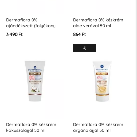
Dermaflora 0%
Dermaflora 0% kézkrém
ajándékszett (folyékony
aloe verával 50 ml
szappan + kézkrém +
3 490 Ft
864 Ft
tusfürdő) argánolajjal
Új
Dermaflora 0% kézkrém
Dermaflora 0% kézkrém
kókuszolajjal 50 ml
argánolajjal 50 ml