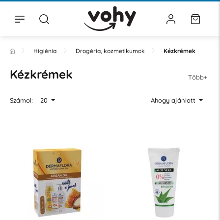
Higiénia
Drogéria, kozmetikumok
Kézkrémek
Kézkrémek
Több+
Számol:
20
Ahogy ajánlott