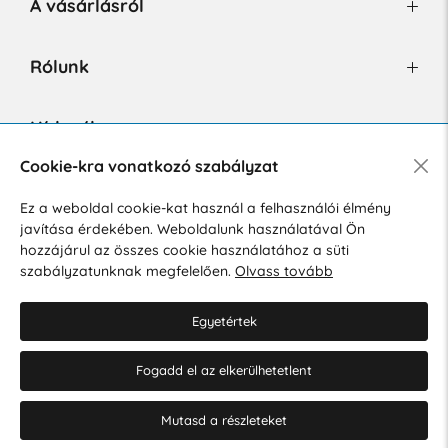
A vásárlásról
Rólunk
Hírlevél
Cookie-kra vonatkozó szabályzat
Ez a weboldal cookie-kat használ a felhasználói élmény
Hozzájárulok a személyes adatok marketing célú kezeléséhez.
javítása érdekében. Weboldalunk használatával Ön
Személyes adatok védelmére vonatkozó szabályzat
.
hozzájárul az összes cookie használatához a süti
szabályzatunknak megfelelően.
Olvass tovább
Egyetértek
Fogadd el az elkerülhetetlent
© 2026 Hesty s.r.o.
Cookie-beállítások szerkesztése
Mutasd a részleteket
Web design: MARLOW DESIGN