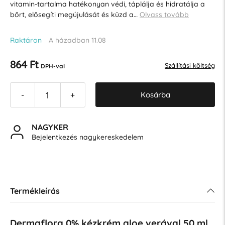
vitamin-tartalma hatékonyan védi, táplálja és hidratálja a
bőrt, elősegíti megújulását és küzd a…
Olvass tovább
Raktáron
A házadban 11.08
864 Ft
Szállítási költség
DPH-val
Kosárba
-
+
NAGYKER
Bejelentkezés nagykereskedelem
Termékleírás
Dermaflora 0% kézkrém aloe verával 50 ml