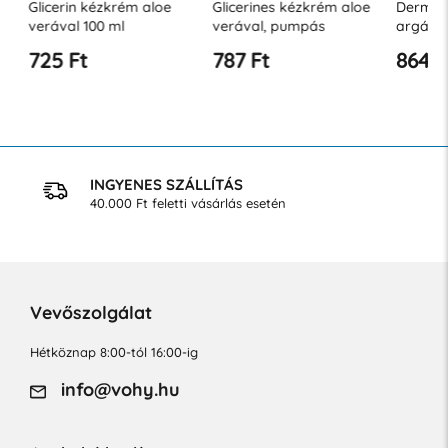
Glicerin kézkrém aloe
Glicerines kézkrém aloe
Dermafl
verával 100 ml
verával, pumpás
argánola
kiszerelésben 300 ml
725 Ft
787 Ft
864 Ft
INGYENES SZÁLLÍTÁS
40.000 Ft feletti vásárlás esetén
Vevőszolgálat
Hétköznap 8:00-tól 16:00-ig
info@vohy.hu