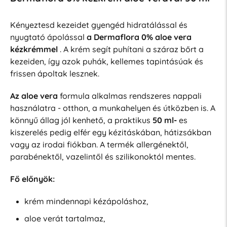
Kényeztesd kezeidet gyengéd hidratálással és
nyugtató ápolással
a Dermaflora 0% aloe vera
kézkrémmel
. A krém segít puhítani a száraz bőrt a
kezeiden, így azok puhák, kellemes tapintásúak és
frissen ápoltak lesznek.
Az aloe vera
formula alkalmas rendszeres nappali
használatra - otthon, a munkahelyen és útközben is. A
könnyű állag jól kenhető, a praktikus
50 ml-
es
kiszerelés pedig elfér egy kézitáskában, hátizsákban
vagy az irodai fiókban. A termék allergénektől,
parabénektől, vazelintől és szilikonoktól mentes.
Fő előnyök:
krém mindennapi kézápoláshoz,
aloe verát tartalmaz,