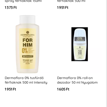
spray férfiaknak 150ml
férfiaknak 500 ml
Intensity
Nyugalom
1 373 Ft
1 951 Ft
Dermaflora 0% tusfürdő
Dermaflora 0% roll-on
férfiaknak 500 ml Intensity
dezodor 50 ml Nyugalom
1 951 Ft
1 605 Ft