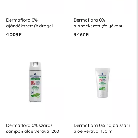
Dermaflora 0%
Dermaflora 0%
ajándékszett (hidrogél +
ajándékszett (folyékony
micellás arcradír +
szappan + kézkrém +
4 009 Ft
3 467 Ft
arcmasszírozó) aloe
tusfürdő) argánolajjal
verával
Dermaflora 0% száraz
Dermaflora 0% hajbalzsam
sampon aloe verával 200
aloe verával 150 ml
ml