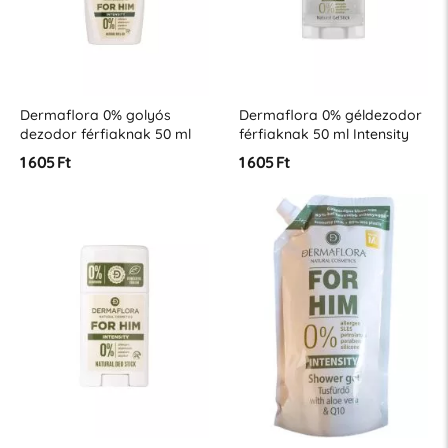
Dermaflora 0% golyós
Dermaflora 0% géldezodor
dezodor férfiaknak 50 ml
férfiaknak 50 ml Intensity
Intensity
1 605 Ft
1 605 Ft