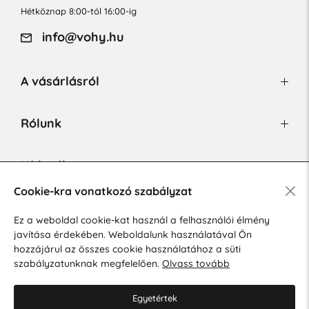
Hétköznap 8:00-tól 16:00-ig
info@vohy.hu
A vásárlásról
Rólunk
Hírlevél
Cookie-kra vonatkozó szabályzat
Ez a weboldal cookie-kat használ a felhasználói élmény
Hozzájárulok a személyes adatok marketing célú kezeléséhez.
javítása érdekében. Weboldalunk használatával Ön
Személyes adatok védelmére vonatkozó szabályzat
.
hozzájárul az összes cookie használatához a süti
szabályzatunknak megfelelően.
Olvass tovább
Egyetértek