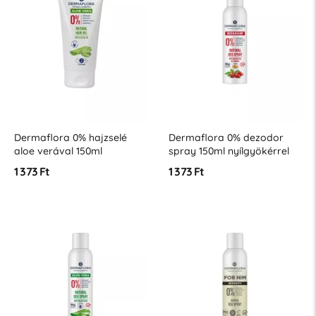
Dermaflora 0% hajzselé
Dermaflora 0% dezodor
aloe verával 150ml
spray 150ml nyílgyökérrel
1 373 Ft
1 373 Ft