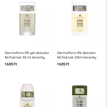
Dermaflora 0% gél dezodor
Dermaflora 0% dezodor
férfiaknak 50 ml Serenity
férfiaknak 50ml Serenity
1 605 Ft
1 605 Ft