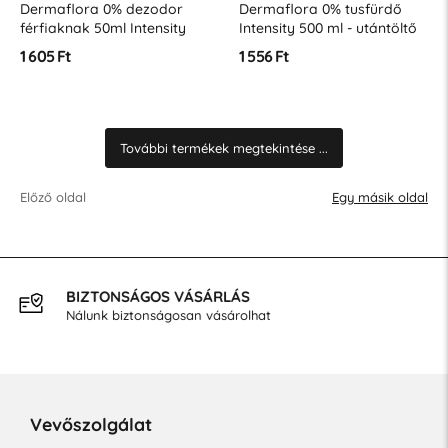
Dermaflora 0% dezodor
Dermaflora 0% tusfürdő
férfiaknak 50ml Intensity
Intensity 500 ml - utántöltő
1 605 Ft
1 556 Ft
További termékek megtekintése ...
Előző oldal
Egy másik oldal
INGYENES SZÁLLÍTÁS
40.000 Ft feletti vásárlás esetén
Vevőszolgálat