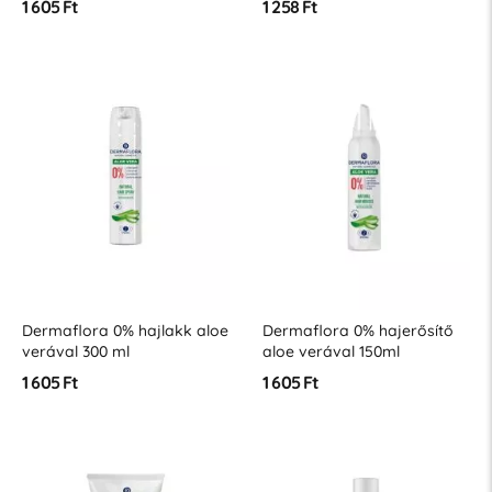
1 605 Ft
1 258 Ft
Dermaflora 0% hajlakk aloe
Dermaflora 0% hajerősítő
verával 300 ml
aloe verával 150ml
1 605 Ft
1 605 Ft