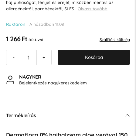
haj puhaságát, fényét és erejét, miközben mentes az
allergénektől, parabénektől, SLES…
Olvass tovább
Raktáron
A házadban 11.08
1 266 Ft
Szállítási költség
DPH-val
Kosárba
-
+
NAGYKER
Bejelentkezés nagykereskedelem
Termékleírás
Dermaflora 0% hajbalzsam aloe verával 150