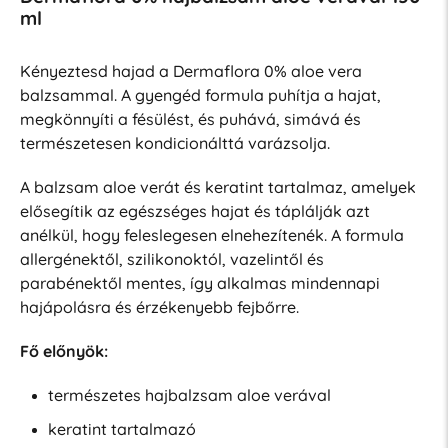
ml
Kényeztesd hajad a Dermaflora 0% aloe vera
balzsammal. A gyengéd formula puhítja a hajat,
megkönnyíti a fésülést, és puhává, simává és
természetesen kondicionálttá varázsolja.
A balzsam aloe verát és keratint tartalmaz, amelyek
elősegítik az egészséges hajat és táplálják azt
anélkül, hogy feleslegesen elnehezítenék. A formula
allergénektől, szilikonoktól, vazelintől és
parabénektől mentes, így alkalmas mindennapi
hajápolásra és érzékenyebb fejbőrre.
Fő előnyök:
természetes hajbalzsam aloe verával
keratint tartalmazó