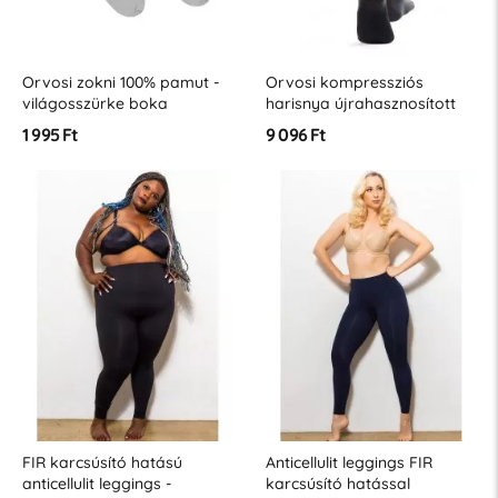
Orvosi zokni 100% pamut -
Orvosi kompressziós
világosszürke boka
harisnya újrahasznosított
szálból, 1-K1 osztály 15-21
1 995 Ft
9 096 Ft
mmHg - Ecofiber sorozat
FIR karcsúsító hatású
Anticellulit leggings FIR
anticellulit leggings -
karcsúsító hatással