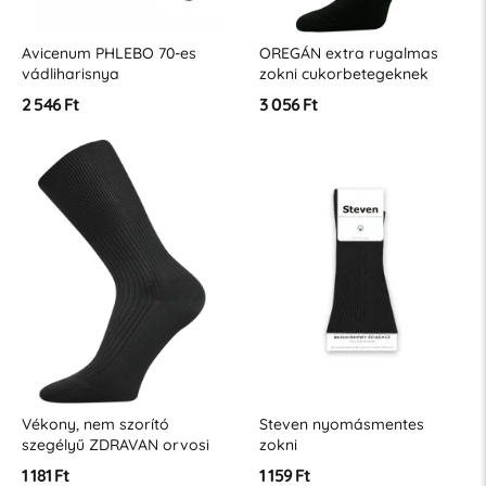
Avicenum PHLEBO 70-es
OREGÁN extra rugalmas
vádliharisnya
zokni cukorbetegeknek
2 546 Ft
3 056 Ft
Vékony, nem szorító
Steven nyomásmentes
szegélyű ZDRAVAN orvosi
zokni
zokni 100% pamutból
1 181 Ft
1 159 Ft