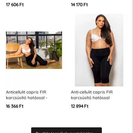
&quot;XL&quot; méret
17 606 Ft
14 170 Ft
Anticellulit capris FIR
Anti-cellulit capris FIR
karcsúsító hatással -
karcsúsító hatással
&quot;XL&quot; méretben
16 366 Ft
12 894 Ft