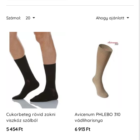
Számol:
20
Ahogy ajánlott
Cukorbeteg rövid zokni
Avicenum PHLEBO 310
viszkóz szálból
vádliharisnya
5 454 Ft
6 913 Ft