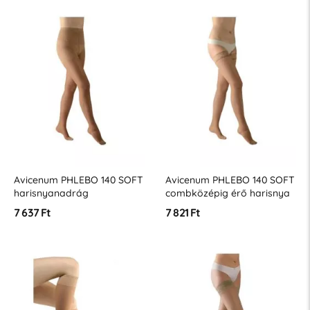
Avicenum PHLEBO 140 SOFT
Avicenum PHLEBO 140 SOFT
harisnyanadrág
combközépig érő harisnya
7 637 Ft
7 821 Ft