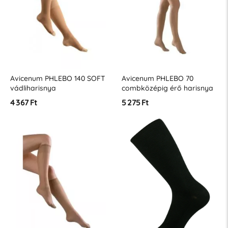
Avicenum PHLEBO 140 SOFT
Avicenum PHLEBO 70
vádliharisnya
combközépig érő harisnya
4 367 Ft
5 275 Ft