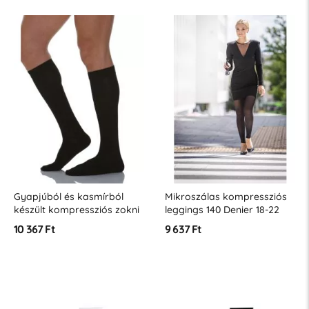
Gyapjúból és kasmírból
Mikroszálas kompressziós
készült kompressziós zokni
leggings 140 Denier 18-22
18-22 Hgmm
MmHg
10 367 Ft
9 637 Ft