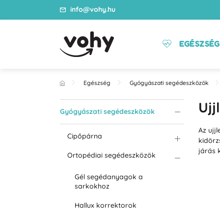
info@vohy.hu
EGÉSZSÉG
Egészség
Gyógyászati segédeszközök
Ujj
Gyógyászati segédeszközök
Az ujj
Cipőpárna
kidörz
járás 
Ortopédiai segédeszközök
Gél segédanyagok a
sarkokhoz
Hallux korrektorok