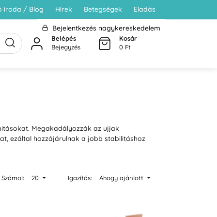
 iroda / Blog
Hírek
Betegségek
Eladás
Bejelentkezés nagykereskedelem
Belépés
Kosár
Bejegyzés
0 Ft
rmitásokat. Megakadályozzák az ujjak
kat, ezáltal hozzájárulnak a jobb stabilitáshoz
Számol:
20
Igazítás:
Ahogy ajánlott