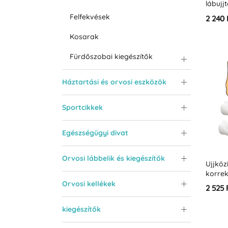
lábujj
hüvell
Felfekvések
2 240 
Kosarak
Fürdőszobai kiegészítők
Háztartási és orvosi eszközök
Sportcikkek
Egészségügyi divat
Orvosi lábbelik és kiegészítők
Ujjköz
korrek
Orvosi kellékek
2 525 
kiegészítők