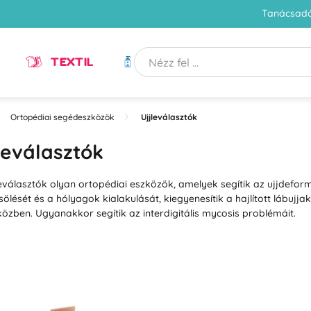
Tanácsadó
TEXTIL
HIGIÉNIA
Ortopédiai segédeszközök
Ujjleválasztók
leválasztók
leválasztók olyan ortopédiai eszközök, amelyek segítik az ujjdefo
sölését és a hólyagok kialakulását, kiegyenesítik a hajlított lábujja
közben. Ugyanakkor segítik az interdigitális mycosis problémáit.