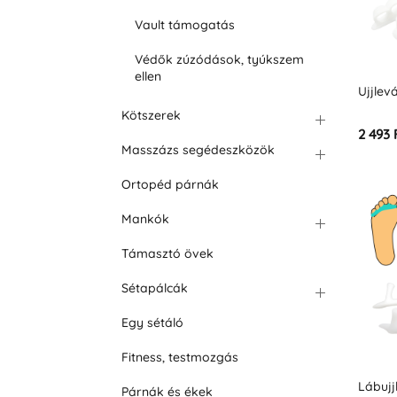
Vault támogatás
Védők zúzódások, tyúkszem
ellen
Ujjlev
Kötszerek
2 493 
Masszázs segédeszközök
Ortopéd párnák
Mankók
Támasztó övek
Sétapálcák
Egy sétáló
Fitness, testmozgás
Lábujj
Párnák és ékek