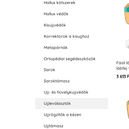
Hallux kötszerek
Hallux védők
Kisujjvédők
Korrektorok a kisujjhoz
Metapárnák
Ortopédiai segédeszközök
Fásli 
lábfej
Sarok
3 613 
Saroktámasz
Ujj- és hüvelykujjvédők
Ujjleválasztók
Ujjrögzítők a kézen
Ujjtámasz