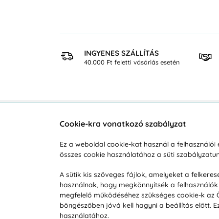
 VÁSÁRLÁS
INGYENES SZÁLLÍTÁS
osan
40.000 Ft feletti vásárlás esetén
Cookie-kra vonatkozó szabályzat
Vevőszolgálat
A vá
Ez a weboldal cookie-kat használ a felhasználó
Hétköznap 8:00-tól 16:00-ig
összes cookie használatához a süti szabályzat
Reklam
info@vohy.hu
Szállít
A sütik kis szöveges fájlok, amelyeket a felker
használnak, hogy megkönnyítsék a felhasználók 
Üzleti 
megfelelő működéséhez szükséges cookie-k az Ön 
Visszak
böngészőben jóvá kell hagyni a beállítás előtt.
Hírek
használatához.