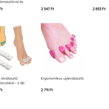
támasztóval és
yel - 2 db
Ft
2 347 Ft
2 853 Ft
i elválasztó
Ergonomikus ujjleválasztó
torokkal - 2 db
Ft
2 711 Ft