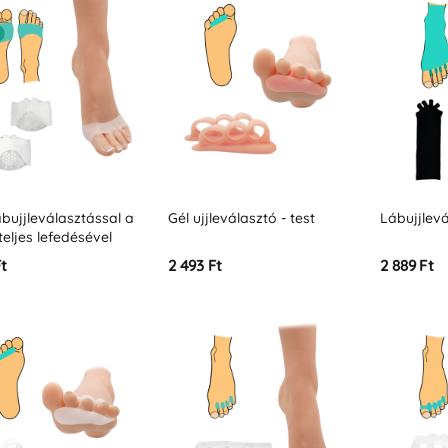
lábujjleválasztással a
Gél ujjleválasztó - test
Lábujjlevá
 teljes lefedésével
Ft
2 493 Ft
2 889 Ft