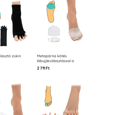
lasztó zokni
Metapárna kötés
lábujjleválasztással a
lábfej teljes lefedésével
2 711 Ft