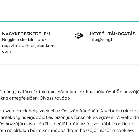
NAGYKERESKEDELEM
ÜGYFÉL TÁMOGATÁS
Nagykereskedelmi árak
info@vohy.hu
regisztráció és bejelentkezés
után
sárlásról
Rólunk
i élmény javítása érdekében. Weboldalunk használatával Ön hozzájá
unknak megfelelően.
Olvass tovább
áció / Áru visszaküldése
Kapcsolatok
ás és fizetés
Társaságról
esett webhelyek helyeznek el az Ön számítógépén. A weboldalak cook
hatékony navigációját és bizonyos funkciók elvégzését. A webolda
feltételek
Magánélet
hozzájárulása nélkül is beállíthatók. Az összes többi cookie-t a
üldési politika
Tanácsadó iroda
 Ezen az oldalon bármikor módosíthatja hozzájárulását a cookie-k