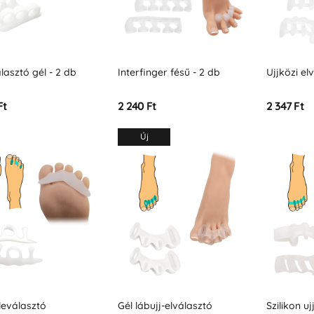
álasztó gél - 2 db
Interfinger fésű - 2 db
Ujjközi el
Ft
2 240 Ft
2 347 Ft
Új
leválasztó
Gél lábujj-elválasztó
Szilikon u