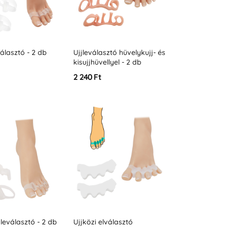
választó - 2 db
Ujjleválasztó hüvelykujj- és
kisujjhüvellyel - 2 db
2 240 Ft
jjleválasztó - 2 db
Ujjközi elválasztó