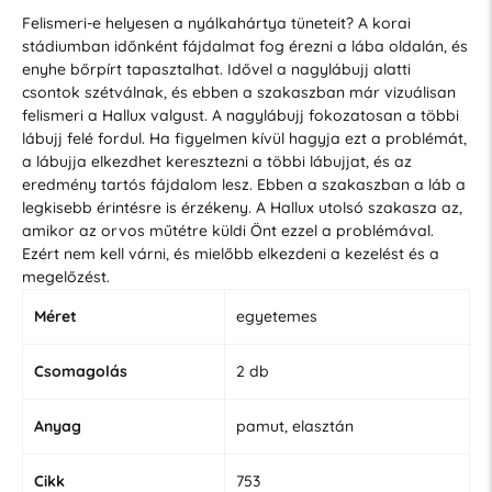
Felismeri-e helyesen a nyálkahártya tüneteit? A korai
stádiumban időnként fájdalmat fog érezni a lába oldalán, és
enyhe bőrpírt tapasztalhat. Idővel a nagylábujj alatti
csontok szétválnak, és ebben a szakaszban már vizuálisan
felismeri a Hallux valgust. A nagylábujj fokozatosan a többi
lábujj felé fordul. Ha figyelmen kívül hagyja ezt a problémát,
a lábujja elkezdhet keresztezni a többi lábujjat, és az
eredmény tartós fájdalom lesz. Ebben a szakaszban a láb a
legkisebb érintésre is érzékeny. A Hallux utolsó szakasza az,
amikor az orvos műtétre küldi Önt ezzel a problémával.
Ezért nem kell várni, és mielőbb elkezdeni a kezelést és a
megelőzést.
Méret
egyetemes
Csomagolás
2 db
Anyag
pamut, elasztán
Cikk
753