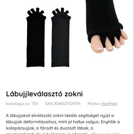
Lábujjleválasztó zokni
katalógus sz.: 753
EAN: 8586021529741
Márka:
HealMed
A lábujjakat elválasztó zokni ideális segítséget nyújt a
lábujjak deformitásaihoz, mint pl hallux valgus. Enyhítik a
kalapácsujjak, a fáradt és duzzadt lábak, a