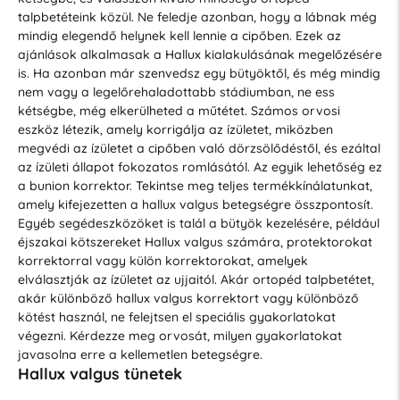
talpbetéteink közül. Ne feledje azonban, hogy a lábnak még
mindig elegendő helynek kell lennie a cipőben. Ezek az
ajánlások alkalmasak a Hallux kialakulásának megelőzésére
is. Ha azonban már szenvedsz egy bütyöktől, és még mindig
nem vagy a legelőrehaladottabb stádiumban, ne ess
kétségbe, még elkerülheted a műtétet. Számos orvosi
eszköz létezik, amely korrigálja az ízületet, miközben
megvédi az ízületet a cipőben való dörzsölődéstől, és ezáltal
az ízületi állapot fokozatos romlásától. Az egyik lehetőség ez
a bunion korrektor. Tekintse meg teljes termékkínálatunkat,
amely kifejezetten a hallux valgus betegségre összpontosít.
Egyéb segédeszközöket is talál a bütyök kezelésére, például
éjszakai kötszereket Hallux valgus számára, protektorokat
korrektorral vagy külön korrektorokat, amelyek
elválasztják az ízületet az ujjaitól. Akár ortopéd talpbetétet,
akár különböző hallux valgus korrektort vagy különböző
kötést használ, ne felejtsen el speciális gyakorlatokat
végezni. Kérdezze meg orvosát, milyen gyakorlatokat
javasolna erre a kellemetlen betegségre.
Hallux valgus tünetek