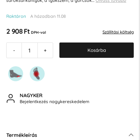
saroksarkantyúk, a tyúkszem, a görcsök…
Olvass tovább
Raktáron
A házadban 11.08
2 908 Ft
Szállítási költség
DPH-val
Kosárba
-
+
NAGYKER
Bejelentkezés nagykereskedelem
Termékleírás