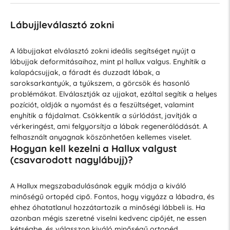
Lábujjleválasztó zokni
A lábujjakat elválasztó zokni ideális segítséget nyújt a
lábujjak deformitásaihoz, mint pl hallux valgus. Enyhítik a
kalapácsujjak, a fáradt és duzzadt lábak, a
saroksarkantyúk, a tyúkszem, a görcsök és hasonló
problémákat. Elválasztják az ujjakat, ezáltal segítik a helyes
pozíciót, oldják a nyomást és a feszültséget, valamint
enyhítik a fájdalmat. Csökkentik a súrlódást, javítják a
vérkeringést, ami felgyorsítja a lábak regenerálódását. A
felhasznált anyagnak köszönhetően kellemes viselet.
Hogyan kell kezelni a Hallux valgust
(csavarodott nagylábujj)?
A Hallux megszabadulásának egyik módja a kiváló
minőségű ortopéd cipő. Fontos, hogy vigyázz a lábadra, és
ehhez óhatatlanul hozzátartozik a minőségi lábbeli is. Ha
azonban mégis szeretné viselni kedvenc cipőjét, ne essen
kétségbe, és válasszon kiváló minőségű ortopéd