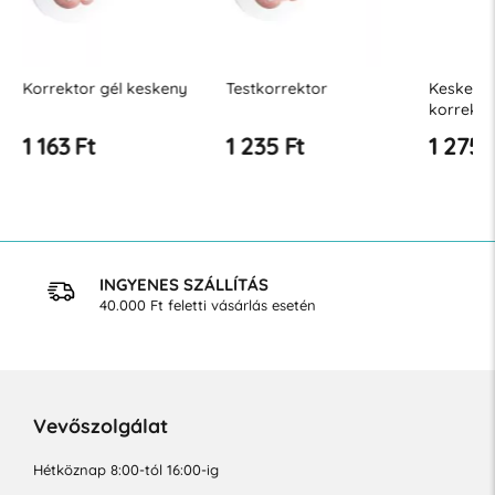
Korrektor gél keskeny
Testkorrektor
Keskeny 
korrekto
1 163 Ft
1 235 Ft
1 275 
INGYENES SZÁLLÍTÁS
40.000 Ft feletti vásárlás esetén
Vevőszolgálat
Hétköznap 8:00-tól 16:00-ig