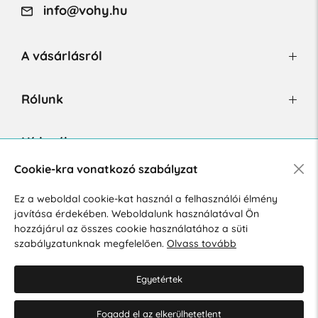
info@vohy.hu
A vásárlásról
Rólunk
Hírlevél
Cookie-kra vonatkozó szabályzat
Ez a weboldal cookie-kat használ a felhasználói élmény
Hozzájárulok a személyes adatok marketing célú kezeléséhez.
javítása érdekében. Weboldalunk használatával Ön
Személyes adatok védelmére vonatkozó szabályzat
.
hozzájárul az összes cookie használatához a süti
szabályzatunknak megfelelően.
Olvass tovább
Egyetértek
Fogadd el az elkerülhetetlent