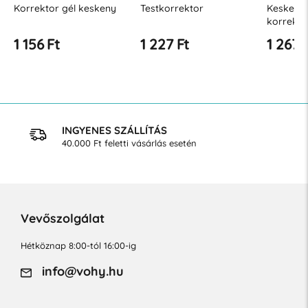
Korrektor gél keskeny
Testkorrektor
Keskeny 
korrekto
1 156 Ft
1 227 Ft
1 267 
INGYENES SZÁLLÍTÁS
40.000 Ft feletti vásárlás esetén
Vevőszolgálat
Hétköznap 8:00-tól 16:00-ig
info@vohy.hu