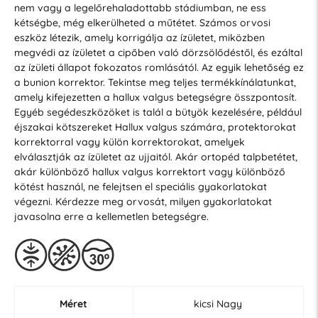
nem vagy a legelőrehaladottabb stádiumban, ne ess
kétségbe, még elkerülheted a műtétet. Számos orvosi
eszköz létezik, amely korrigálja az ízületet, miközben
megvédi az ízületet a cipőben való dörzsölődéstől, és ezáltal
az ízületi állapot fokozatos romlásától. Az egyik lehetőség ez
a bunion korrektor. Tekintse meg teljes termékkínálatunkat,
amely kifejezetten a hallux valgus betegségre összpontosít.
Egyéb segédeszközöket is talál a bütyök kezelésére, például
éjszakai kötszereket Hallux valgus számára, protektorokat
korrektorral vagy külön korrektorokat, amelyek
elválasztják az ízületet az ujjaitól. Akár ortopéd talpbetétet,
akár különböző hallux valgus korrektort vagy különböző
kötést használ, ne felejtsen el speciális gyakorlatokat
végezni. Kérdezze meg orvosát, milyen gyakorlatokat
javasolna erre a kellemetlen betegségre.
Méret
kicsi Nagy