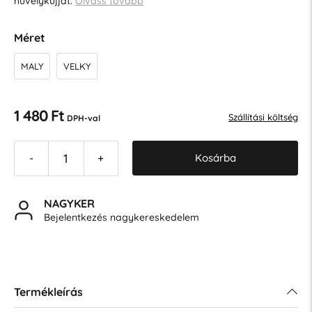
hüvelykujjat.
Olvass tovább
Méret
MALY
VELKY
1 480 Ft
Szállítási költség
DPH-val
Kosárba
-
+
NAGYKER
Bejelentkezés nagykereskedelem
Termékleírás