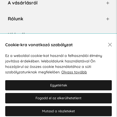
A vásárlásról
Rólunk
Hírlevél
Cookie-kra vonatkozó szabályzat
Ez a weboldal cookie-kat használ a felhasználói élmény
Hozzájárulok a személyes adatok marketing célú kezeléséhez.
javítása érdekében. Weboldalunk használatával Ön
Személyes adatok védelmére vonatkozó szabályzat
.
hozzájárul az összes cookie használatához a süti
szabályzatunknak megfelelően.
Olvass tovább
Egyetértek
Fogadd el az elkerülhetetlent
© 2026 Hesty s.r.o.
Cookie-beállítások szerkesztése
Mutasd a részleteket
Web design: MARLOW DESIGN