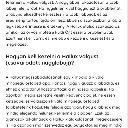
felismeri a Hallux valgust. A nagylábujj fokozatosan a többi
lábujj felé fordul. Ha figyelmen kívül hagyja ezt a problémát,
a lábujja elkezdhet keresztezni a többi lábujjat, és az
eredmény tartós fájdalom lesz. Ebben a szakaszban a láb a
legkisebb érintésre is érzékeny. A Hallux utolsó szakasza az,
amikor az orvos műtétre küldi Önt ezzel a problémával.
Ezért nem kell várni, és mielőbb elkezdeni a kezelést és a
megelőzést.
Hogyan kell kezelni a Hallux valgust
(csavarodott nagylábujj)?
A Hallux megszabadulásának egyik módja a kiváló
minőségű ortopéd cipő. Fontos, hogy vigyázz a lábadra, és
ehhez óhatatlanul hozzátartozik a minőségi lábbeli is. Ha
azonban mégis szeretné viselni kedvenc cipőjét, ne essen
kétségbe, és válasszon kiváló minőségű ortopéd
talpbetéteink közül. Ne feledje azonban, hogy a lábnak még
mindig elegendő helynek kell lennie a cipőben. Ezek az
ajánlások alkalmasak a Hallux kialakulásának megelőzésére
is. Ha azonban már szenvedsz egy bütyöktől, és még mindig