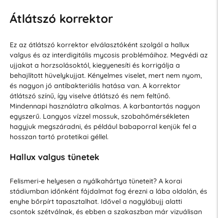
Átlátszó korrektor
Ez az átlátszó korrektor elválasztóként szolgál a hallux
valgus és az interdigitális mycosis problémáihoz. Megvédi az
ujjakat a horzsolásoktól, kiegyenesíti és korrigálja a
behajlított hüvelykujjat. Kényelmes viselet, mert nem nyom,
és nagyon jó antibakteriális hatása van. A korrektor
átlátszó színű, így viselve átlátszó és nem feltűnő.
Mindennapi használatra alkalmas. A karbantartás nagyon
egyszerű. Langyos vízzel mossuk, szobahőmérsékleten
hagyjuk megszáradni, és például babaporral kenjük fel a
hosszan tartó protetikai géllel.
Hallux valgus tünetek
Felismeri-e helyesen a nyálkahártya tüneteit? A korai
stádiumban időnként fájdalmat fog érezni a lába oldalán, és
enyhe bőrpírt tapasztalhat. Idővel a nagylábujj alatti
csontok szétválnak, és ebben a szakaszban már vizuálisan