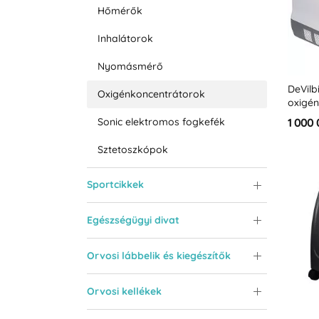
Hőmérők
Inhalátorok
Nyomásmérő
DeVilb
Oxigénkoncentrátorok
oxigé
Sonic elektromos fogkefék
1 000 
Sztetoszkópok
Sportcikkek
Egészségügyi divat
Orvosi lábbelik és kiegészítők
Orvosi kellékek