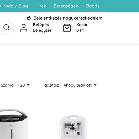
 iroda / Blog
Hírek
Betegségek
Eladás
Bejelentkezés nagykereskedelem
Belépés
Kosár
Bejegyzés
0 Ft
Számol:
20
Igazítás:
Ahogy ajánlott