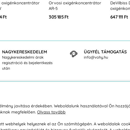
 oxigénkoncentrátor
Orvosi oxigénkoncentrátor
DeVilbiss 
W
AR-5
oxigénkon
4 Ft
305 185 Ft
647 111 Ft
NAGYKERESKEDELEM
ÜGYFÉL TÁMOGATÁS
Nagykereskedelmi árak
info@vohy.hu
regisztráció és bejelentkezés
után
sárlásról
Rólunk
i élmény javítása érdekében. Weboldalunk használatával Ön hozzájá
unknak megfelelően.
Olvass tovább
áció / Áru visszaküldése
Kapcsolatok
ás és fizetés
Társaságról
esett webhelyek helyeznek el az Ön számítógépén. A weboldalak cook
hatékony navigációját és bizonyos funkciók elvégzését. A webolda