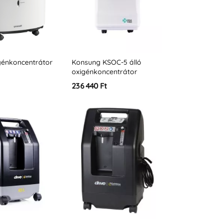
génkoncentrátor
Konsung KSOC-5 álló
oxigénkoncentrátor
t
236 440 Ft