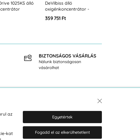
Drive 1025KS álló
DeVilbiss álló
centrátor
oxigénkoncentrátor -
525KS
359 751 Ft
BIZTONSÁGOS VÁSÁRLÁS
INGY
Nálunk biztonságosan
40.000
vásárolhat
Hírlevél
rul az
Egyetértek
Fogadd el az elkerülhetetlent
ie-kat
Hozzájárulok a személyes adatok
l