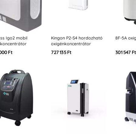
iss Igo2 mobil
Kingon P2-S4 hordozható
8F-5A oxi
nkoncentrátor
oxigénkoncentrátor
000 Ft
727 135 Ft
301 547 F