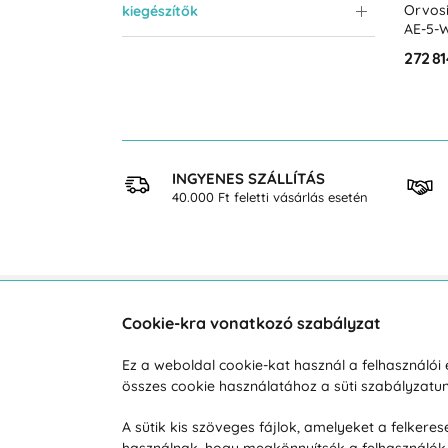
Orvosi
kiegészítők
AE-5-
272 81
 VÁSÁRLÁS
INGYENES SZÁLLÍTÁS
osan
40.000 Ft feletti vásárlás esetén
Cookie-kra vonatkozó szabályzat
Vevőszolgálat
A vá
Ez a weboldal cookie-kat használ a felhasználó
összes cookie használatához a süti szabályzat
Hétköznap 8:00-tól 16:00-ig
Reklam
info@vohy.hu
Szállít
A sütik kis szöveges fájlok, amelyeket a felker
használnak, hogy megkönnyítsék a felhasználók 