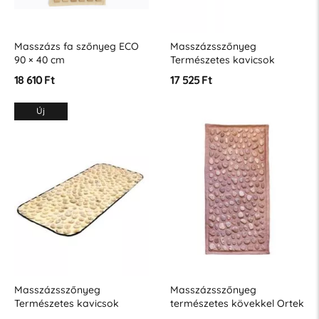
Masszázs fa szőnyeg ECO
Masszázsszőnyeg
90 × 40 cm
Természetes kavicsok
110x40 cm
18 610 Ft
17 525 Ft
Új
Masszázsszőnyeg
Masszázsszőnyeg
Természetes kavicsok
természetes kövekkel Ortek
90x40 cm
SOFT 93x44cm