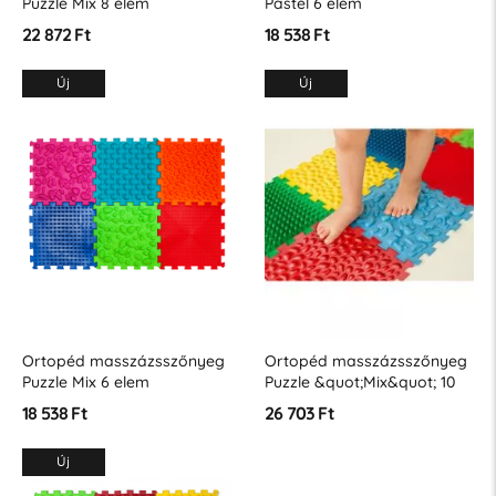
Puzzle Mix 8 elem
Pastel 6 elem
22 872 Ft
18 538 Ft
Új
Új
Ortopéd masszázsszőnyeg
Ortopéd masszázsszőnyeg
Puzzle Mix 6 elem
Puzzle &quot;Mix&quot; 10
elem
18 538 Ft
26 703 Ft
Új