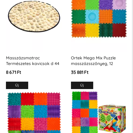
Masszázsmatrac
Ortek Mega Mix Puzzle
Természetes kavicsok d 44
masszázsszőnyeg, 12
cm
darabos
8 671 Ft
35 881 Ft
Új
Új