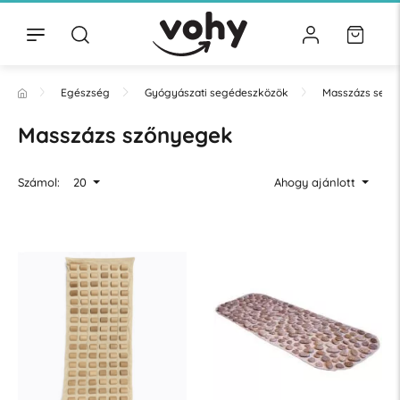
Egészség
Gyógyászati segédeszközök
Masszázs segé
Masszázs szőnyegek
Számol:
20
Ahogy ajánlott