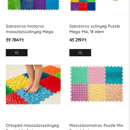
Szenzoros-motoros
Szenzoros szőnyeg Puzzle
masszázsszőnyeg Mega
Mega Mix; 18 elem
Mix; kirakós játék 16 elem
39 784 Ft
43 219 Ft
Új
Új
Ortopéd masszázsszőnyeg
Masszázsmatrac Puzzle Mix