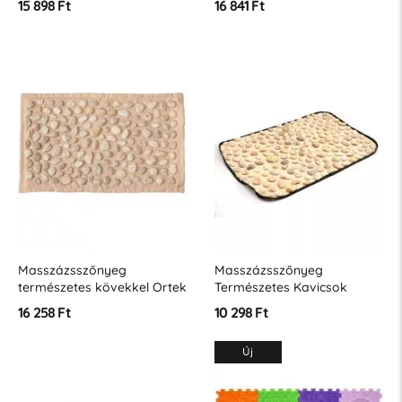
15 898 Ft
16 841 Ft
Masszázsszőnyeg
Masszázsszőnyeg
természetes kövekkel Ortek
Természetes Kavicsok
SOFT 74x44cm
60x40cm
16 258 Ft
10 298 Ft
Új