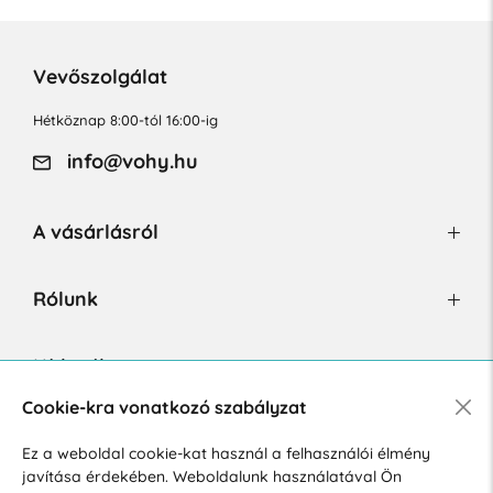
Vevőszolgálat
Hétköznap 8:00-tól 16:00-ig
info@vohy.hu
A vásárlásról
Rólunk
Hírlevél
Cookie-kra vonatkozó szabályzat
Ez a weboldal cookie-kat használ a felhasználói élmény
Hozzájárulok a személyes adatok marketing célú kezeléséhez.
javítása érdekében. Weboldalunk használatával Ön
Személyes adatok védelmére vonatkozó szabályzat
.