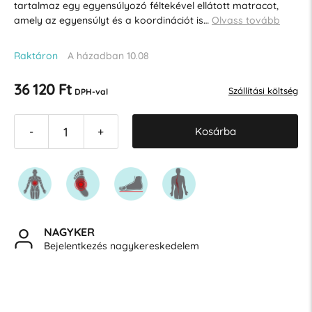
tartalmaz egy egyensúlyozó féltekével ellátott matracot,
amely az egyensúlyt és a koordinációt is…
Olvass tovább
Raktáron
A házadban 10.08
36 120 Ft
Szállítási költség
DPH-val
Kosárba
-
+
NAGYKER
Bejelentkezés nagykereskedelem