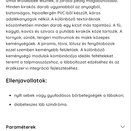
izmai erősebbek lesznek, a járása pedig magabiztosabb.
Minden kirakós darab ugyanabból az anyagból,
biztonságos, hipoallergén PVC-ből készült, káros
adalékanyagok nélkül. A különböző textúráknak
köszönhetően minden darab egy kicsit más tapintású. A fű,
kagyló, kavics és szivacs a puhább kirakók közé tartozik. A
tornyok, sünök, tengeri motívumok és makk közepes
keménységűek. A piramis, tövis, lótusz és fenyőtobozok
ezzel szemben keményebb felületűek. A különböző
keménységű modulok kombinációja ideális feltételeket
teremt a talpmasszázshoz, a lábboltozat edzéséhez és az
érzékszervi integráció fejlesztéséhez.
Ellenjavallatok:
nyílt sebek vagy gyulladásos bőrbetegségek a lábakon;
diabéteszes láb szindróma.
Paraméterek