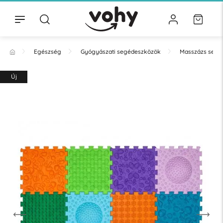
Egészség
Gyógyászati segédeszközök
Masszázs segé
Új