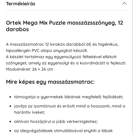
Termékleírás
Ortek Mega Mix Puzzle masszázsszőnyeg, 12
darabos
A masszázsmatrac 12 kirakós darabból áll, és higiénikus,
hipoallergén PVC alapú anyagból készült.
A készlet tartalmaz egy egyensúlyozó féltekével ellátott
szőnyeget, amely az egyensúlyt és a koordinációt is fejleszti.
Modulméret: 26 × 26 cm
Mire képes egy masszázsmatrac:
támogatja a gyermekek lábának megfelelő fejlődését;
javítja az izomtónust és erősíti mind a hosszanti, mind a
harántív íveket;
aktívan hozzájárul a jobb vérkeringéshez;
az idegvégződések stimulálásával enyhíti a lábak