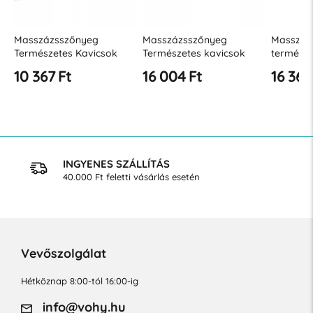
Masszázsszőnyeg
Masszázsszőnyeg
Masszáz
Természetes Kavicsok
Természetes kavicsok
természe
60x40cm
90x40 cm
Ortek S
10 367 Ft
16 004 Ft
16 366
INGYENES SZÁLLÍTÁS
40.000 Ft feletti vásárlás esetén
Vevőszolgálat
Hétköznap 8:00-tól 16:00-ig
info@vohy.hu