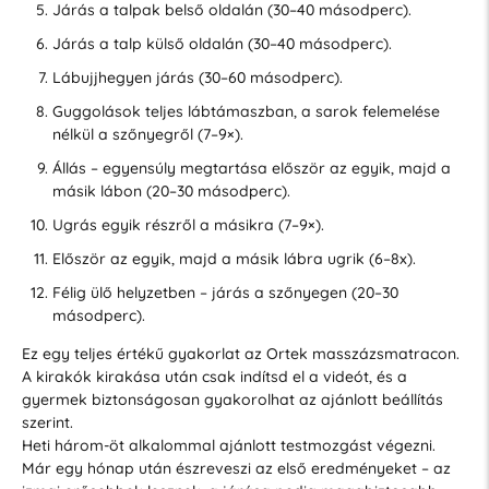
Járás a talpak belső oldalán (30–40 másodperc).
Járás a talp külső oldalán (30–40 másodperc).
Lábujjhegyen járás (30–60 másodperc).
Guggolások teljes lábtámaszban, a sarok felemelése
nélkül a szőnyegről (7–9×).
Állás – egyensúly megtartása először az egyik, majd a
másik lábon (20–30 másodperc).
Ugrás egyik részről a másikra (7–9×).
Először az egyik, majd a másik lábra ugrik (6–8x).
Félig ülő helyzetben – járás a szőnyegen (20–30
másodperc).
Ez egy teljes értékű gyakorlat az Ortek masszázsmatracon.
A kirakók kirakása után csak indítsd el a videót, és a
gyermek biztonságosan gyakorolhat az ajánlott beállítás
szerint.
Heti három-öt alkalommal ajánlott testmozgást végezni.
Már egy hónap után észreveszi az első eredményeket – az