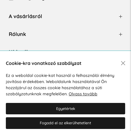
A vásárlásról
Rólunk
Hírlevél
Cookie-kra vonatkozó szabályzat
Ez a weboldal cookie-kat használ a felhasználói élmény
Hozzájárulok a személyes adatok marketing célú kezeléséhez.
javítása érdekében. Weboldalunk használatával Ön
Személyes adatok védelmére vonatkozó szabályzat
.
hozzájárul az összes cookie használatához a süti
szabályzatunknak megfelelően.
Olvass tovább
Egyetértek
Fogadd el az elkerülhetetlent