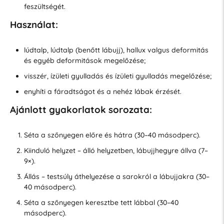
feszültségét.
Használat:
lúdtalp, lúdtalp (benőtt lábujj), hallux valgus deformitás
és egyéb deformitások megelőzése;
visszér, ízületi gyulladás és ízületi gyulladás megelőzése;
enyhíti a fáradtságot és a nehéz lábak érzését.
Ajánlott gyakorlatok sorozata:
Séta a szőnyegen előre és hátra (30–40 másodperc).
Kiinduló helyzet – álló helyzetben, lábujjhegyre állva (7–
9×).
Állás – testsúly áthelyezése a sarokról a lábujjakra (30–
40 másodperc).
Séta a szőnyegen keresztbe tett lábbal (30–40
másodperc).