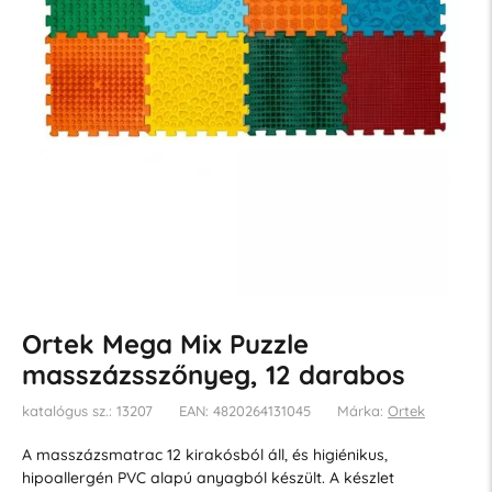
Ortek Mega Mix Puzzle
masszázsszőnyeg, 12 darabos
katalógus sz.: 13207
EAN: 4820264131045
Márka:
Ortek
A masszázsmatrac 12 kirakósból áll, és higiénikus,
hipoallergén PVC alapú anyagból készült. A készlet