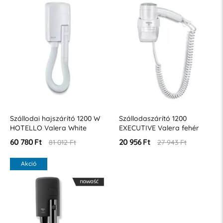
Szállodai hajszárító 1200 W
Szállodaszárító 1200
HOTELLO Valera White
EXECUTIVE Valera fehér
60 780 Ft
20 956 Ft
81 012 Ft
27 943 Ft
Akció