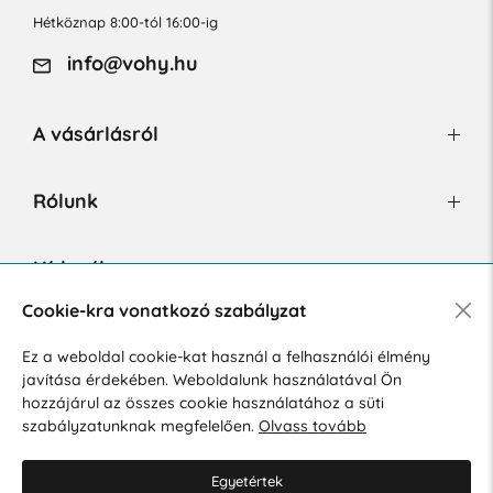
Hétköznap 8:00-tól 16:00-ig
info@vohy.hu
A vásárlásról
Rólunk
Hírlevél
Cookie-kra vonatkozó szabályzat
Ez a weboldal cookie-kat használ a felhasználói élmény
Hozzájárulok a személyes adatok marketing célú kezeléséhez.
javítása érdekében. Weboldalunk használatával Ön
Személyes adatok védelmére vonatkozó szabályzat
.
hozzájárul az összes cookie használatához a süti
szabályzatunknak megfelelően.
Olvass tovább
Egyetértek