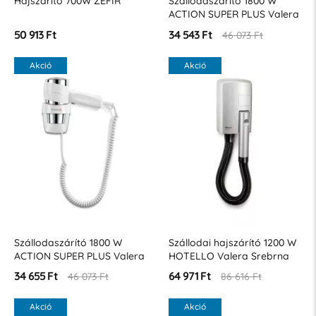
Hajszárító 700W ZEFIR
Szállodaszárító 1800 W
ACTION SUPER PLUS Valera
Black
50 913 Ft
34 543 Ft
46 073 Ft
Akció
Akció
Szállodaszárító 1800 W
Szállodai hajszárító 1200 W
ACTION SUPER PLUS Valera
HOTELLO Valera Srebrna
White
34 655 Ft
64 971 Ft
46 073 Ft
86 616 Ft
Akció
Akció