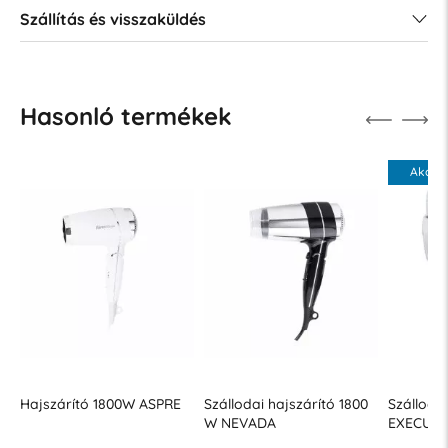
Szállítás és visszaküldés
Hasonló termékek
Akció
SPRE
Szállodai hajszárító 1800
Szállodaszárító 1200
Szál
W NEVADA
EXECUTIVE Valera fehér
W E