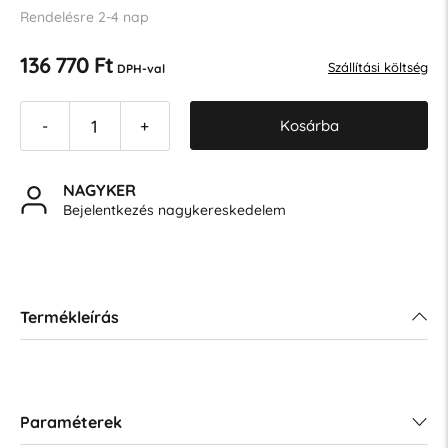
Rendelésre 2-4 nap
136 770 Ft
Szállítási költség
DPH-val
Kosárba
-
+
NAGYKER
Bejelentkezés nagykereskedelem
Termékleírás
Paraméterek