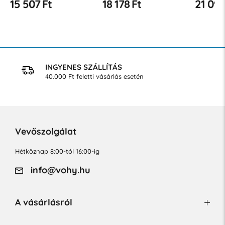
18 178 Ft
21 095 Ft
31 
28 129 Ft
INGYENES SZÁLLÍTÁS
40.000 Ft feletti vásárlás esetén
Vevőszolgálat
Hétköznap 8:00-tól 16:00-ig
info@vohy.hu
A vásárlásról