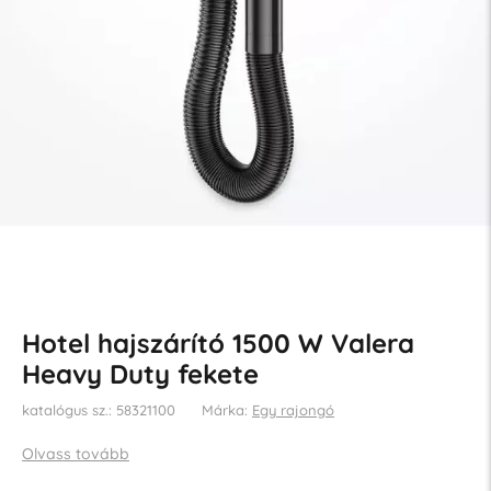
Hotel hajszárító 1500 W Valera
Heavy Duty fekete
katalógus sz.: 58321100
Márka:
Egy rajongó
Olvass tovább