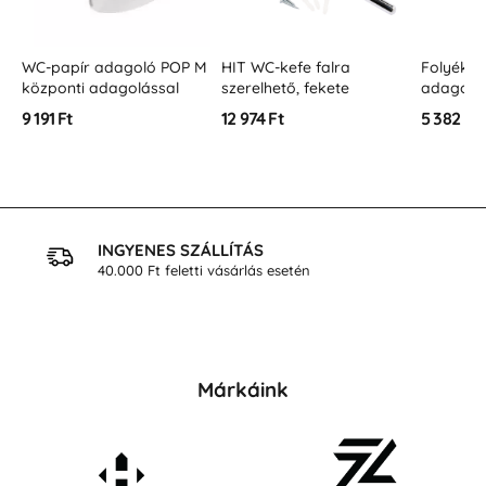
POP M
HIT WC-kefe falra
Folyékony szappan
Der
al
szerelhető, fekete
adagoló 1l POP
dezo
érz
12 974 Ft
5 382 Ft
1 37
INGYENES SZÁLLÍTÁS
40.000 Ft feletti vásárlás esetén
Márkáink