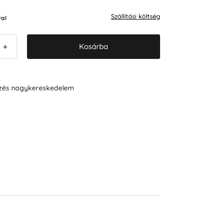
Szállítási költség
al
Kosárba
+
R
ezés nagykereskedelem