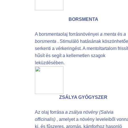
BORSMENTA
A borsmentaolaj forrásnövényei
a menta
és
a
borsmenta
. Stimuláló hatásának köszönhető
serkenti a vérkeringést. A mentoltartalom frissít
hűsít és segít a kellemetlen szagok
leküzdésében.
ZSÁLYA GYÓGYSZER
Az olaj forrása
a zsálya növény (Salvia
officinalis)
, amelyet a növény leveleiből vonn
ki, és fűszeres, aromás, kámforhoz hasonló