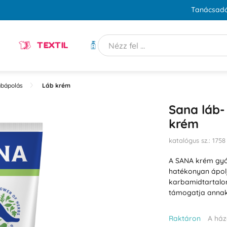
Tanácsadó
TEXTIL
HIGIÉNIA
bápolás
Láb krém
Sana láb-
krém
katalógus sz.: 1758
A SANA krém gyó
hatékonyan ápolj
karbamidtartalom 
támogatja annak
Raktáron
A ház