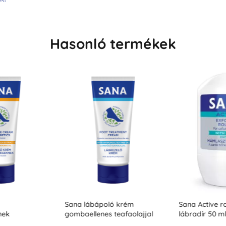
Hasonló termékek
Sana lábápoló krém
Sana Active ro
nek
gombaellenes teafaolajjal
lábradír 50 ml