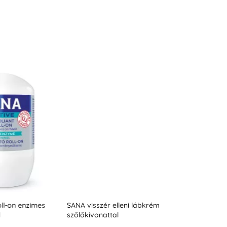
ll-on enzimes
SANA visszér elleni lábkrém
Cellulit elleni
szőlőkivonattal