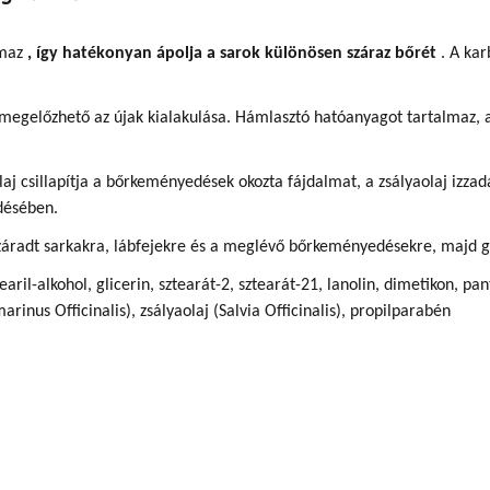
lmaz
, így hatékonyan ápolja a sarok különösen száraz bőrét
. A kar
 megelőzhető az újak kialakulása. Hámlasztó hatóanyagot tartalmaz, 
j csillapítja a bőrkeményedések okozta fájdalmat, a zsályaolaj izza
zdésében.
áradt sarkakra, lábfejekre és a meglévő bőrkeményedésekre, majd 
earil-alkohol, glicerin, sztearát-2, sztearát-21, lanolin, dimetikon,
rinus Officinalis), zsályaolaj (Salvia Officinalis), propilparabén