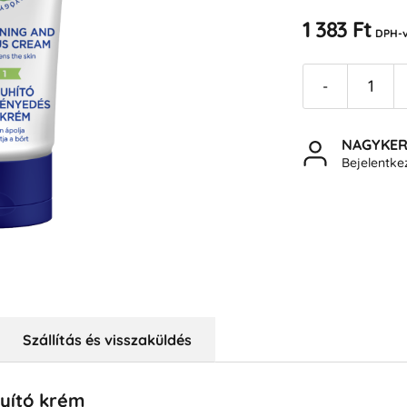
1 383 Ft
DPH-v
-
NAGYKE
Bejelentk
Szállítás és visszaküldés
yító krém