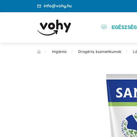
info@vohy.hu
EGÉSZSÉG
Higiénia
Drogéria, kozmetikumok
Lá