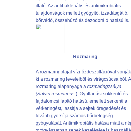
illatú. Az antibakteriális és antimikrobiális
tulajdonságok mellett gyógyító, izzadásgátló,
bőrvédő, összehúzó és dezodoráló hatású is.
Rozmaring
A rozmaringolajat vízgőzdesztillációval vonják
ki a rozmaring leveleiből és virágcsúcsaiból. A
rozmaring alapanyaga a
rozmaringzsálya
(Salvia rosmarinus
). Gyulladáscsökkentő és
fájdalomcsillapító hatású, emellett serkenti a
vérkeringést, lassítja a sejtek öregedését és
tovább gyorsítja számos bőrbetegség
gyógyulását. Antimikrobiális hatása miatt a né
gyógyászatban sebek kezelésére is használjá