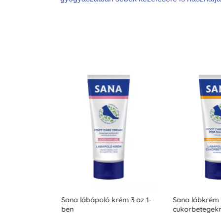
lábbalzsam
Sana lábápoló krém 3 az 1-
Sana lábkrém
és
ben
cukorbetegek
0 ml