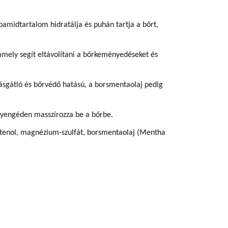
bamidtartalom hidratálja és puhán tartja a bőrt,
amely segít eltávolítani a bőrkeményedéseket és
dásgátló és bőrvédő hatású, a borsmentaolaj pedig
gyengéden masszírozza be a bőrbe.
 pantenol, magnézium-szulfát, borsmentaolaj (Mentha