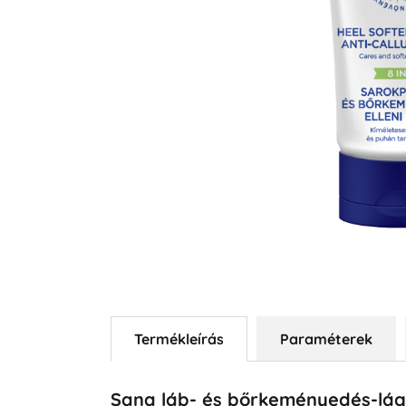
Termékleírás
Paraméterek
Sana láb- és bőrkeményedés-lág