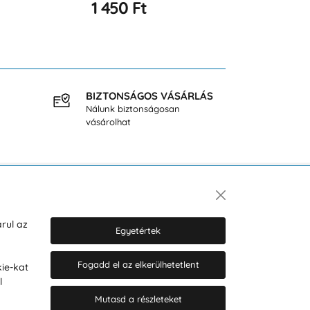
1 450 Ft
6 908 Ft
BIZTONSÁGOS VÁSÁRLÁS
INGY
Nálunk biztonságosan
40.000
vásárolhat
Hírlevél
rul az
Egyetértek
Fogadd el az elkerülhetetlent
ie-kat
Hozzájárulok a személyes adatok
l
marketing célú kezeléséhez.
Személyes adatok védelmére
Mutasd a részleteket
vonatkozó szabályzat
.