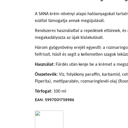
A SANA krém növényi alapú hatóanyagokat tarta
ezáltal támogatja annak megújulását.
Rendszeres használattal a repedések eltűnnek, és
megakadályozza az újak kialakulását.
Három gyógynövény erejét egyesíti: a rozmaringola
felfrissít, hűsít és segít a kellemetlen szagok lekü
Használat:
Fürdés után kenje be a krémet a megsz
Összetevők:
Víz, folyékony paraffin, karbamid, cet
Piperita), metilparabén, rozmaringlevél-olaj (Rosma
Térfogat:
100 ml
EAN: 5997001738986