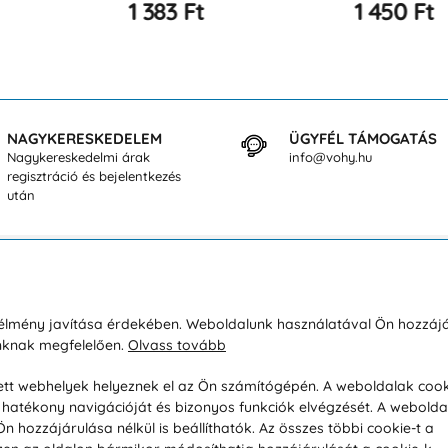
1 383 Ft
1 450 Ft
NAGYKERESKEDELEM
ÜGYFÉL TÁMOGATÁS
Nagykereskedelmi árak
info@vohy.hu
regisztráció és bejelentkezés
után
sárlásról
Rólunk
i élmény javítása érdekében. Weboldalunk használatával Ön hozzájá
unknak megfelelően.
Olvass tovább
áció / Áru visszaküldése
Kapcsolatok
ás és fizetés
Társaságról
esett webhelyek helyeznek el az Ön számítógépén. A weboldalak cook
hatékony navigációját és bizonyos funkciók elvégzését. A webolda
feltételek
Magánélet
hozzájárulása nélkül is beállíthatók. Az összes többi cookie-t a
üldési politika
Tanácsadó iroda