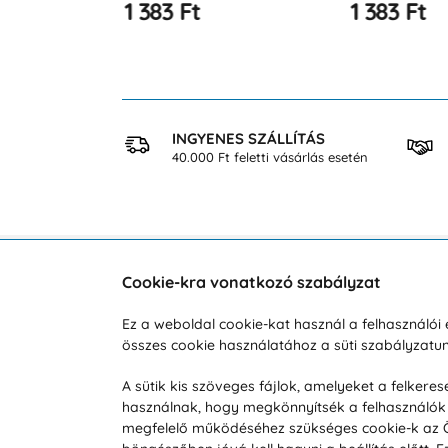
1 383 Ft
1 383 Ft
 VÁSÁRLÁS
INGYENES SZÁLLÍTÁS
osan
40.000 Ft feletti vásárlás esetén
Cookie-kra vonatkozó szabályzat
Vevőszolgálat
A vá
Ez a weboldal cookie-kat használ a felhasználó
összes cookie használatához a süti szabályzat
Hétköznap 8:00-tól 16:00-ig
Reklam
info@vohy.hu
Szállít
A sütik kis szöveges fájlok, amelyeket a felker
használnak, hogy megkönnyítsék a felhasználók 
Üzleti 
megfelelő működéséhez szükséges cookie-k az Ön 
Visszak