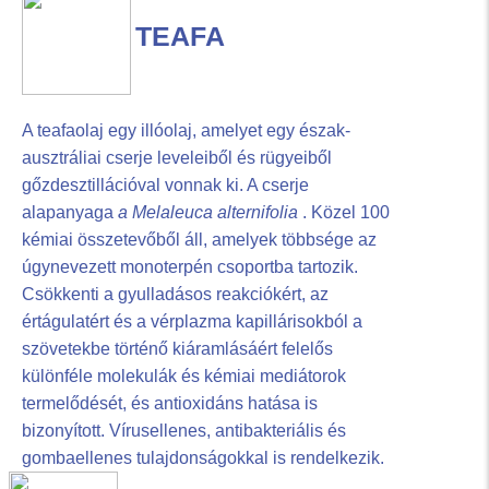
TEAFA
A teafaolaj egy illóolaj, amelyet egy észak-
ausztráliai cserje leveleiből és rügyeiből
gőzdesztillációval vonnak ki. A cserje
alapanyaga
a Melaleuca
alternifolia
. Közel 100
kémiai összetevőből áll, amelyek többsége az
úgynevezett monoterpén csoportba tartozik.
Csökkenti a gyulladásos reakciókért, az
értágulatért és a vérplazma kapillárisokból a
szövetekbe történő kiáramlásáért felelős
különféle molekulák és kémiai mediátorok
termelődését, és antioxidáns hatása is
bizonyított. Vírusellenes, antibakteriális és
gombaellenes tulajdonságokkal is rendelkezik.