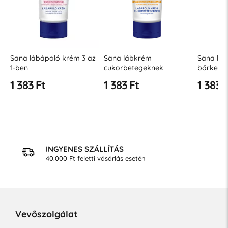
Sana lábápoló krém 3 az
Sana lábkrém
Sana láb
1-ben
cukorbetegeknek
bőrkemé
krém
1 383 Ft
1 383 Ft
1 383 
INGYENES SZÁLLÍTÁS
40.000 Ft feletti vásárlás esetén
Vevőszolgálat