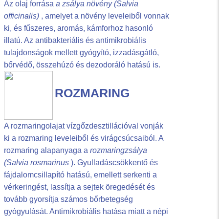
Az olaj forrása
a zsálya növény (Salvia
officinalis)
, amelyet a növény leveleiből vonnak
ki, és fűszeres, aromás, kámforhoz hasonló
illatú. Az antibakteriális és antimikrobiális
tulajdonságok mellett gyógyító, izzadásgátló,
bőrvédő, összehúzó és dezodoráló hatású is.
ROZMARING
A rozmaringolajat vízgőzdesztillációval vonják
ki a rozmaring leveleiből és virágcsúcsaiból. A
rozmaring alapanyaga a
rozmaringzsálya
(Salvia rosmarinus
). Gyulladáscsökkentő és
fájdalomcsillapító hatású, emellett serkenti a
vérkeringést, lassítja a sejtek öregedését és
tovább gyorsítja számos bőrbetegség
gyógyulását. Antimikrobiális hatása miatt a népi