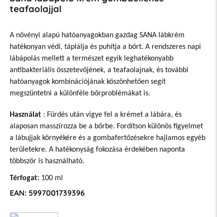
teafaolajjal
A növényi alapú hatóanyagokban gazdag SANA lábkrém
hatékonyan védi, táplálja és puhítja a bőrt. A rendszeres napi
lábápolás mellett a természet egyik leghatékonyabb
antibakteriális összetevőjének, a teafaolajnak, és további
hatóanyagok kombinációjának köszönhetően segít
megszüntetni a különféle bőrproblémákat is.
Használat
: Fürdés után vigye fel a krémet a lábára, és
alaposan masszírozza be a bőrbe. Fordítson különös figyelmet
a lábujjak környékére és a gombafertőzésekre hajlamos egyéb
területekre. A hatékonyság fokozása érdekében naponta
többször is használható.
Térfogat:
100 ml
EAN: 5997001739396