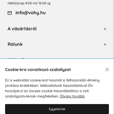
Hétköznap 8:00-tól 16:00-ig
info@vohy.hu
A vásárlásról
Rólunk
Hírlevél
Cookie-kra vonatkozó szabályzat
Ez a weboldal cookie-kat használ a felhasználói élmény
Hozzájárulok a személyes adatok marketing célú kezeléséhez.
javítása érdekében. Weboldalunk használatával Ön
Személyes adatok védelmére vonatkozó szabályzat
.
hozzájárul az összes cookie használatához a süti
szabályzatunknak megfelelően.
Olvass tovább
Egyetértek