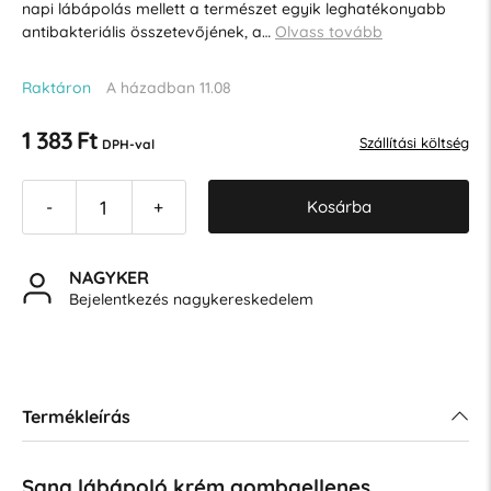
napi lábápolás mellett a természet egyik leghatékonyabb
antibakteriális összetevőjének, a…
Olvass tovább
Raktáron
A házadban 11.08
1 383 Ft
Szállítási költség
DPH-val
Kosárba
-
+
NAGYKER
Bejelentkezés nagykereskedelem
Termékleírás
Sana lábápoló krém gombaellenes