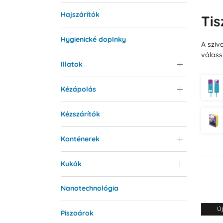
Hajszárítók
Tis
Hygienické doplnky
A sziv
válass
Illatok
Kézápolás
Kézszárítók
Konténerek
Kukák
Nanotechnológia
Új
Piszoárok