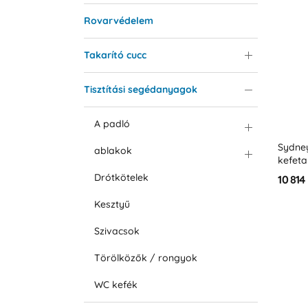
Rovarvédelem
Takarító cucc
Tisztítási segédanyagok
A padló
Sydne
ablakok
kefeta
Drótkötelek
10 814
Kesztyű
Szivacsok
Törölközők / rongyok
WC kefék