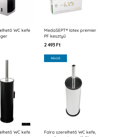
relhető WC kefe
MedaSEPT® latex premier
nger
PF kesztyű
2 493 Ft
Akció
relhető WC kefe
Falra szerelhető WC kefe,