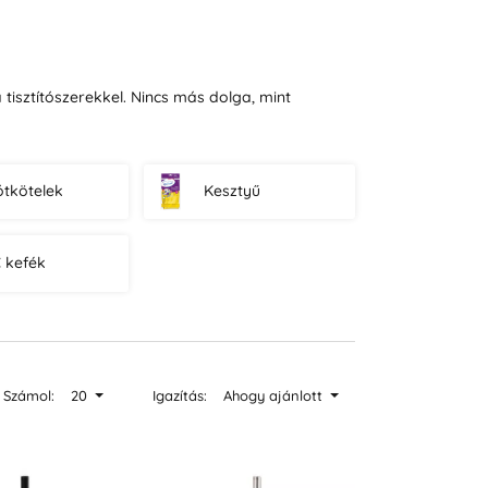
tisztítószerekkel. Nincs más dolga, mint
ótkötelek
Kesztyű
 kefék
Számol:
20
Igazítás:
Ahogy ajánlott