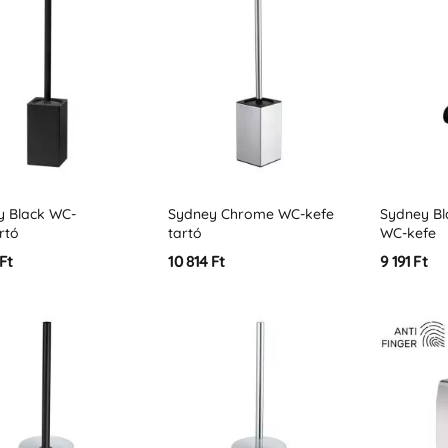
y Black WC-
Sydney Chrome WC-kefe
Sydney Bl
rtó
tartó
WC-kefe
 Ft
10 814 Ft
9 191 Ft