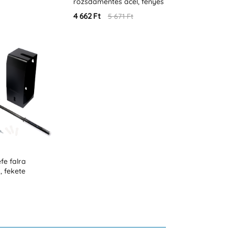
rozsdamentes acél, fényes
4 662 Ft
5 671 Ft
fe falra
, fekete