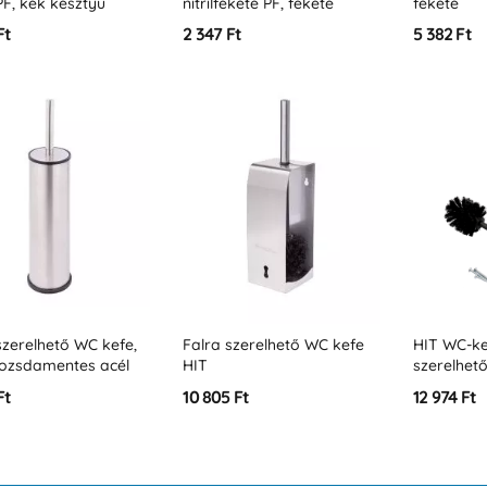
PF, kék kesztyű
nitrilfekete PF, fekete
fekete
kesztyű
Ft
2 347 Ft
5 382 Ft
szerelhető WC kefe,
Falra szerelhető WC kefe
HIT WC-ke
rozsdamentes acél
HIT
szerelhető
Ft
10 805 Ft
12 974 Ft