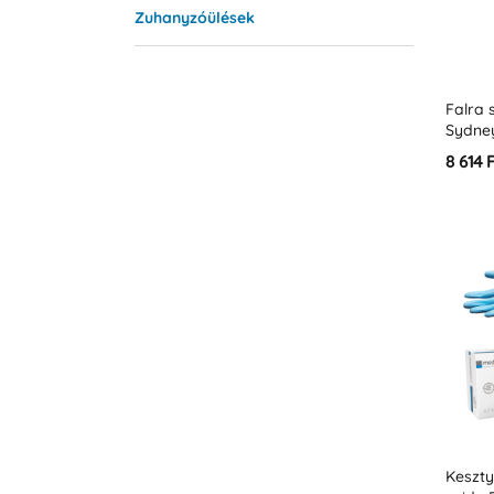
Zuhanyzóülések
Falra 
Sydne
8 614 
Keszty