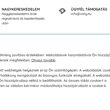
NAGYKERESKEDELEM
ÜGYFÉL TÁMOGATÁS
Nagykereskedelmi árak
info@vohy.hu
regisztráció és bejelentkezés
után
sárlásról
Rólunk
i élmény javítása érdekében. Weboldalunk használatával Ön hozzájá
unknak megfelelően.
Olvass tovább
áció / Áru visszaküldése
Kapcsolatok
ás és fizetés
Társaságról
esett webhelyek helyeznek el az Ön számítógépén. A weboldalak cook
hatékony navigációját és bizonyos funkciók elvégzését. A webolda
feltételek
Magánélet
hozzájárulása nélkül is beállíthatók. Az összes többi cookie-t a
üldési politika
Tanácsadó iroda
 Ezen az oldalon bármikor módosíthatja hozzájárulását a cookie-k
s betegség szerint