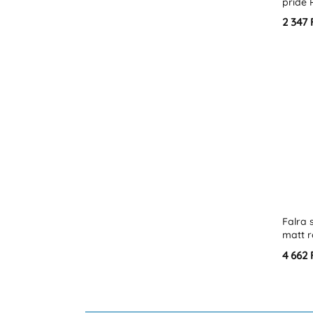
pride 
2 347 
Falra 
matt 
4 662 