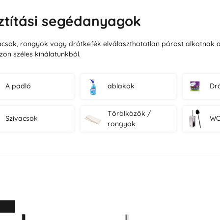
ztítási segédanyagok
acsok, rongyok vagy drótkefék elválaszthatatlan párost alkotnak a 
zon széles kínálatunkból.
A padló
ablakok
Dr
Törölközők /
Szivacsok
WC
rongyok