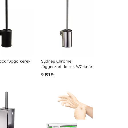
ack függő kerek
Sydney Chrome
függesztett kerek WC-kefe
9 191 Ft