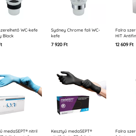
szerelhető WC-kefe
Sydney Chrome fali WC-
Falra sze
y Black
kefe
HIT Antifi
Ft
7 920 Ft
12 609 Ft
ű medaSEPT® nitril
Kesztyű medaSEPT®
Falra sze