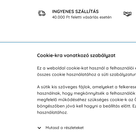
 VÁSÁRLÁS
INGYENES SZÁLLÍTÁS
osan
40.000 Ft feletti vásárlás esetén
Cookie-kra vonatkozó szabályzat
Vevőszolgálat
A vá
Ez a weboldal cookie-kat használ a felhasználó
összes cookie használatához a süti szabályzat
Hétköznap 8:00-tól 16:00-ig
Reklam
info@vohy.hu
Szállít
A sütik kis szöveges fájlok, amelyeket a felker
használnak, hogy megkönnyítsék a felhasználók 
Üzleti 
megfelelő működéséhez szükséges cookie-k az Ön 
Visszak
böngészőben jóvá kell hagyni a beállítás előtt.
Hírek
használatához.
Keresé
Mutasd a részleteket