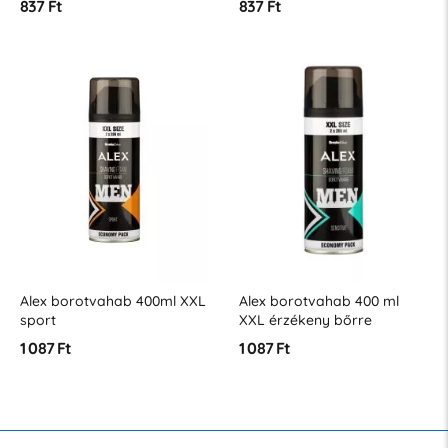
837 Ft
837 Ft
Alex borotvahab 400ml XXL
Alex borotvahab 400 ml
sport
XXL érzékeny bőrre
1 087 Ft
1 087 Ft