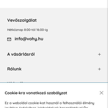
Vevőszolgálat
Hétköznap 8:00-tól 16:00-ig
info@vohy.hu
A vásárlásról
Rólunk
Hírlevél
Cookie-kra vonatkozó szabályzat
Ez a weboldal cookie-kat használ a felhasználói élmény
Hozzájárulok a személyes adatok marketing célú kezeléséhez.
javítása érdekében. Weboldalunk használatával Ön