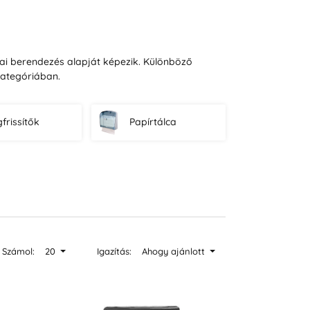
iai berendezés alapját képezik. Különböző
kategóriában.
frissítők
Papírtálca
Számol:
20
Igazítás:
Ahogy ajánlott