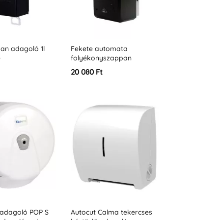
an adagoló 1l
Fekete automata
e
folyékonyszappan
adagoló 1 l KÖZEPES
20 080 Ft
FEKETE
 adagoló POP S
Autocut Calma tekercses