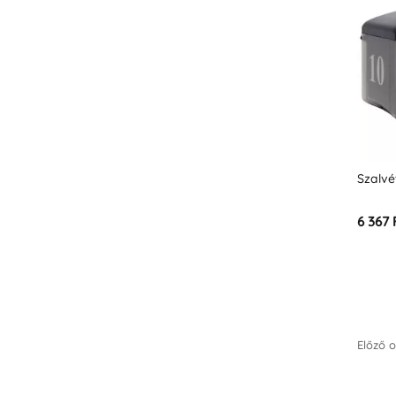
Szalv
6 367 
Előző o