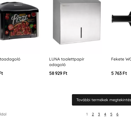
étaadagoló
LUNA toalettpapír
Fekete WC
adagoló
Ft
58 929 Ft
5 763 Ft
További termékek megtekintése
ldal
1
2
3
4
5
6