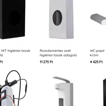
 HIT higiéniai tasak
Rozsdamentes acél
WC-papír 
ló
higiéniai tasak adagoló
króm
Ft
11 275 Ft
4 425 Ft