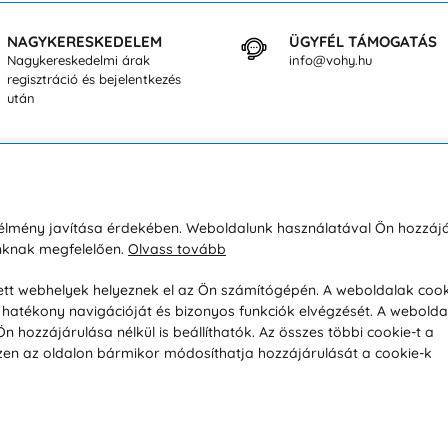
NAGYKERESKEDELEM
ÜGYFÉL TÁMOGATÁS
Nagykereskedelmi árak
info@vohy.hu
regisztráció és bejelentkezés
után
sárlásról
Rólunk
i élmény javítása érdekében. Weboldalunk használatával Ön hozzájá
unknak megfelelően.
Olvass tovább
áció / Áru visszaküldése
Kapcsolatok
ás és fizetés
Társaságról
esett webhelyek helyeznek el az Ön számítógépén. A weboldalak cook
hatékony navigációját és bizonyos funkciók elvégzését. A webolda
feltételek
Magánélet
hozzájárulása nélkül is beállíthatók. Az összes többi cookie-t a
üldési politika
Tanácsadó iroda
 Ezen az oldalon bármikor módosíthatja hozzájárulását a cookie-k
s betegség szerint