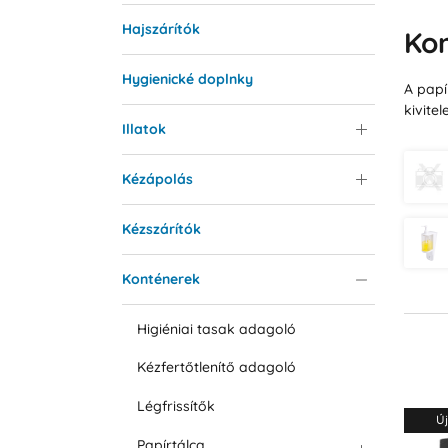
Hajszárítók
Ko
Hygienické doplnky
A papí
kivite
Illatok
Kézápolás
Kézszárítók
Konténerek
Higiéniai tasak adagoló
Kézfertőtlenítő adagoló
Légfrissítők
Új
Papírtálca