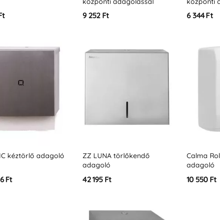
központi adagolással
központi 
Ft
9 252 Ft
6 344 Ft
IC kéztörlő adagoló
ZZ LUNA törlőkendő
Calma Rol
adagoló
adagoló
6 Ft
42 195 Ft
10 550 Ft