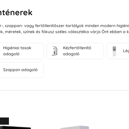
nténerek
r-, szappan- vagy fertőtlenítőszer-tartályok minden modern higién
lek, méretek, színek és fókusz széles választéka várja Önt ebben a 
Higiéniai tasak
Kézfertőtlenítő
Lég
adagoló
adagoló
Szappan adagoló