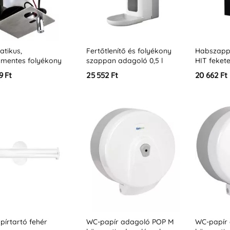
tikus,
Fertőtlenítő és folyékony
Habszapp
smentes folyékony
szappan adagoló 0,5 l
HIT feket
an és
9 Ft
25 552 Ft
20 662 Ft
lenítőszer adagoló a
mögött 1 l
írtartó fehér
WC-papír adagoló POP M
WC-papír