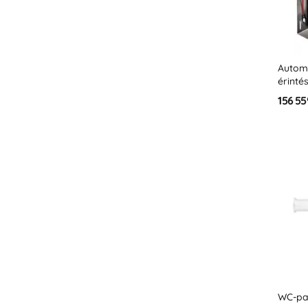
Automa
érinté
szapp
156 55
fertőt
tükör 
WC-pap