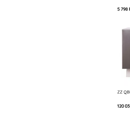
5 798 
ZZ QB
120 03