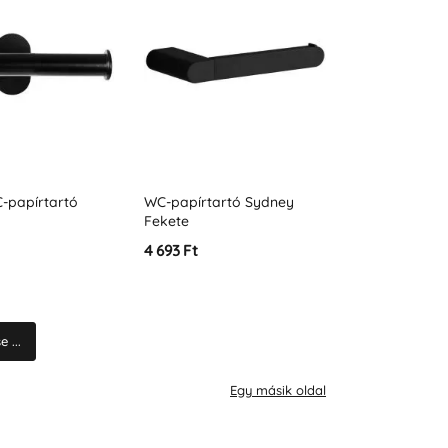
-papírtartó
WC-papírtartó Sydney
Fekete
4 693 Ft
 ...
Egy másik oldal