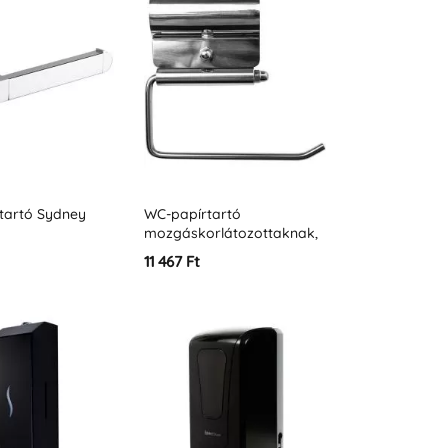
tartó Sydney
WC-papírtartó
mozgáskorlátozottaknak,
Ø 32, fényes rozsdamentes
11 467 Ft
acél