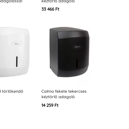
adagolással
kéztörlő adagoló
33 466 Ft
l törlőkendő
Calma fekete tekercses
kéztörlő adagoló
14 259 Ft