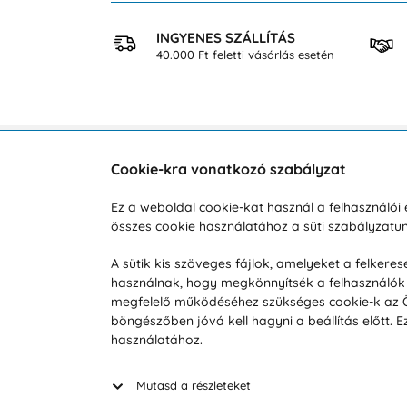
 VÁSÁRLÁS
INGYENES SZÁLLÍTÁS
osan
40.000 Ft feletti vásárlás esetén
Cookie-kra vonatkozó szabályzat
Vevőszolgálat
A vá
Ez a weboldal cookie-kat használ a felhasználó
összes cookie használatához a süti szabályzat
Hétköznap 8:00-tól 16:00-ig
Reklam
info@vohy.hu
Szállít
A sütik kis szöveges fájlok, amelyeket a felker
használnak, hogy megkönnyítsék a felhasználók 
Üzleti 
megfelelő működéséhez szükséges cookie-k az Ön 
Visszak
böngészőben jóvá kell hagyni a beállítás előtt.
Hírek
használatához.
Keresé
Mutasd a részleteket