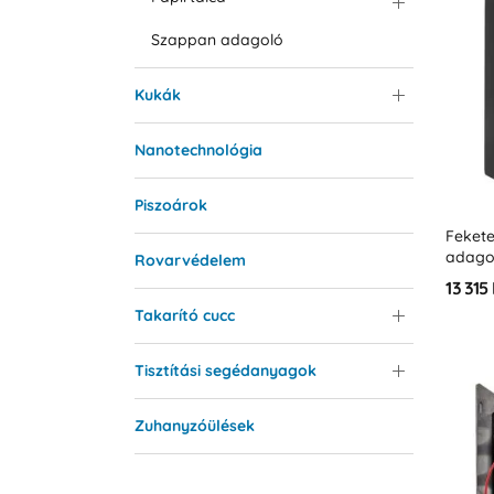
Szappan adagoló
Kukák
Nanotechnológia
Piszoárok
Fekete
adago
Rovarvédelem
13 315 
Takarító cucc
Tisztítási segédanyagok
Zuhanyzóülések