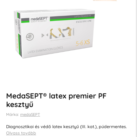
MedaSEPT® latex premier PF
kesztyű
Márka:
medaSEPT
Diagnosztikai és védő latex kesztyű (III. kat.), púdermentes.
Olvass tovább