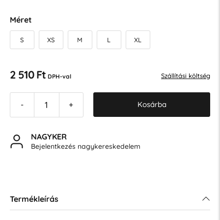
Méret
S
XS
M
L
XL
2 510 Ft
Szállítási költség
DPH-val
Kosárba
-
+
NAGYKER
Bejelentkezés nagykereskedelem
Termékleírás