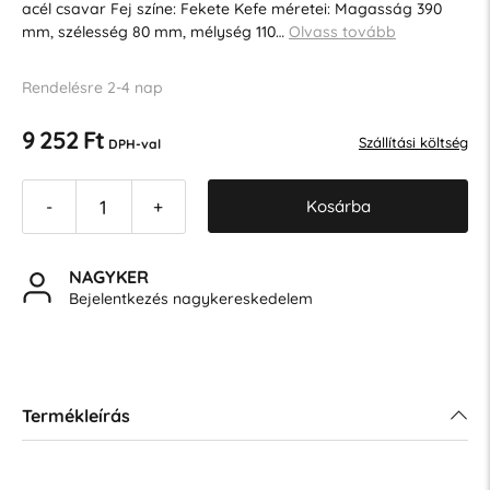
acél csavar Fej színe: Fekete Kefe méretei: Magasság 390
mm, szélesség 80 mm, mélység 110…
Olvass tovább
Rendelésre 2-4 nap
9 252 Ft
Szállítási költség
DPH-val
Kosárba
-
+
NAGYKER
Bejelentkezés nagykereskedelem
Termékleírás