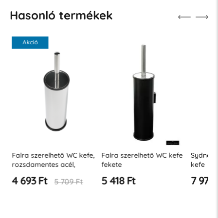
Hasonló termékek
Akció
,
Falra szerelhető WC kefe,
Falra szerelhető WC kefe
Sydney C
rozsdamentes acél,
fekete
kefe
fényes
4 693 Ft
5 418 Ft
7 973 
5 709 Ft