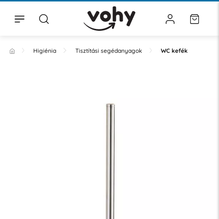
Higiénia
Tisztítási segédanyagok
WC kefék