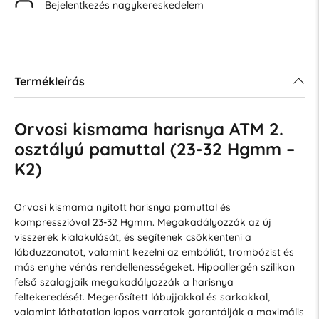
Bejelentkezés nagykereskedelem
Termékleírás
Orvosi kismama harisnya ATM 2.
osztályú pamuttal (23-32 Hgmm –
K2)
Orvosi kismama nyitott harisnya pamuttal és
kompresszióval 23-32 Hgmm. Megakadályozzák az új
visszerek kialakulását, és segítenek csökkenteni a
lábduzzanatot, valamint kezelni az embóliát, trombózist és
más enyhe vénás rendellenességeket. Hipoallergén szilikon
felső szalagjaik megakadályozzák a harisnya
feltekeredését. Megerősített lábujjakkal és sarkakkal,
valamint láthatatlan lapos varratok garantálják a maximális