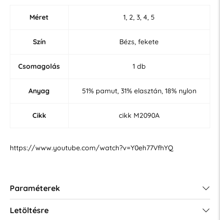
Méret
1, 2, 3, 4, 5
Szín
Bézs, fekete
Csomagolás
1 db
Anyag
51% pamut, 31% elasztán, 18% nylon
Cikk
cikk M2090A
https://www.youtube.com/watch?v=Y0eh77VfhYQ
Paraméterek
Letöltésre