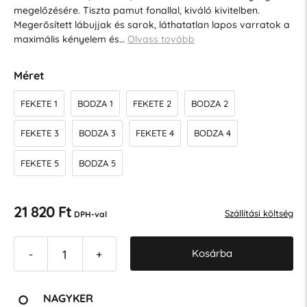
megelőzésére. Tiszta pamut fonallal, kiváló kivitelben.
Megerősített lábujjak és sarok, láthatatlan lapos varratok a
maximális kényelem és…
Olvass tovább
Méret
FEKETE 1
BODZA 1
FEKETE 2
BODZA 2
FEKETE 3
BODZA 3
FEKETE 4
BODZA 4
FEKETE 5
BODZA 5
21 820 Ft
Szállítási költség
DPH-val
Kosárba
-
+
NAGYKER