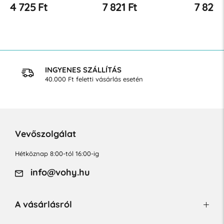
22-27 Hgmm
(18-23 Hgmm)
(18-23 
4 725 Ft
7 821 Ft
7 821 
INGYENES SZÁLLÍTÁS
40.000 Ft feletti vásárlás esetén
Vevőszolgálat
Hétköznap 8:00-tól 16:00-ig
info@vohy.hu
A vásárlásról