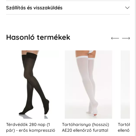
Szállítás és visszaküldés
Hasonló termékek
Térdvédők 280 nap (1
Tartóharisnya (hosszú)
Tartóhar
pár) - erős kompresszió
AE20 ellenőrző furattal
ellenőrző