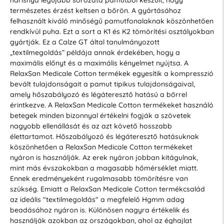
természetes érzést keltsen a bőrön. A gyártásához
felhasznált kiváló minőségű pamutfonalaknak köszönhetően
rendkívül puha. Ezt a sort a K1 és K2 tömörítési osztályokban
gyártják. Ez a Calze GT által tanulmányozott
„textilmegoldás” példája annak érdekében, hogy a
maximális előnyt és a maximális kényelmet nyújtsa. A
RelaxSan Medicale Cotton termékek egyesítik a kompresszió
bevált tulajdonságait a pamut tipikus tulajdonságaival,
amely hőszabályozó és légáteresztő hatású a bőrrel
érintkezve. A RelaxSan Medicale Cotton termékeket használó
betegek minden bizonnyal értékelni fogják a szövetek
nagyobb ellenállását és az azt követő hosszabb
élettartamot. Hőszabályozó és légáteresztő hatásuknak
köszönhetően a RelaxSan Medicale Cotton termékeket
nyáron is használják. Az erek nyáron jobban kitágulnak,
mint más évszakokban a magasabb hőmérséklet miatt.
Ennek eredményeként rugalmasabb tömörítésre van
szükség. Emiatt a RelaxSan Medicale Cotton termékcsalád
az ideális "textilmegoldás" a megfelelő Hgmm adag
beadásához nyáron is. Különösen nagyra értékelik és
használják azokban az országokban, ahol az éghajlat