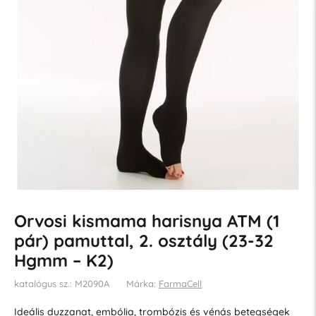
Orvosi kismama harisnya ATM (1
pár) pamuttal, 2. osztály (23-32
Hgmm – K2)
katalógus sz.: M2090A
Márka:
FarmaCell
Ideális duzzanat, embólia, trombózis és vénás betegségek