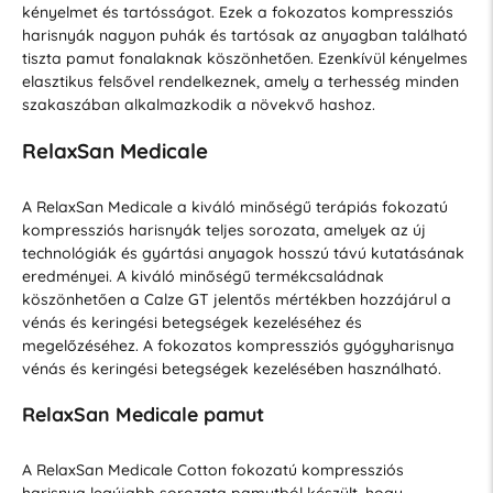
kényelmet és tartósságot. Ezek a fokozatos kompressziós
harisnyák nagyon puhák és tartósak az anyagban található
tiszta pamut fonalaknak köszönhetően. Ezenkívül kényelmes
elasztikus felsővel rendelkeznek, amely a terhesség minden
szakaszában alkalmazkodik a növekvő hashoz.
RelaxSan Medicale
A RelaxSan Medicale a kiváló minőségű terápiás fokozatú
kompressziós harisnyák teljes sorozata, amelyek az új
technológiák és gyártási anyagok hosszú távú kutatásának
eredményei. A kiváló minőségű termékcsaládnak
köszönhetően a Calze GT jelentős mértékben hozzájárul a
vénás és keringési betegségek kezeléséhez és
megelőzéséhez. A fokozatos kompressziós gyógyharisnya
vénás és keringési betegségek kezelésében használható.
RelaxSan Medicale pamut
A RelaxSan Medicale Cotton fokozatú kompressziós
harisnya legújabb sorozata pamutból készült, hogy