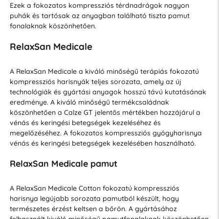
Ezek a fokozatos kompressziós térdnadrágok nagyon
puhák és tartósak az anyagban található tiszta pamut
fonalaknak köszönhetően.
RelaxSan Medicale
A RelaxSan Medicale a kiváló minőségű terápiás fokozatú
kompressziós harisnyák teljes sorozata, amely az új
technológiák és gyártási anyagok hosszú távú kutatásának
eredménye. A kiváló minőségű termékcsaládnak
köszönhetően a Calze GT jelentős mértékben hozzájárul a
vénás és keringési betegségek kezeléséhez és
megelőzéséhez. A fokozatos kompressziós gyógyharisnya
vénás és keringési betegségek kezelésében használható.
RelaxSan Medicale pamut
A RelaxSan Medicale Cotton fokozatú kompressziós
harisnya legújabb sorozata pamutból készült, hogy
természetes érzést keltsen a bőrön. A gyártásához
felhasznált kiváló minőségű pamutfonalaknak köszönhetően