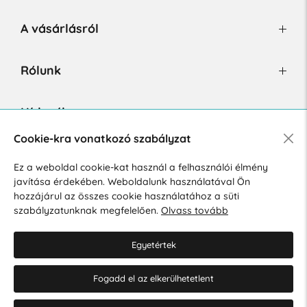
A vásárlásról
Rólunk
Hírlevél
Cookie-kra vonatkozó szabályzat
Ez a weboldal cookie-kat használ a felhasználói élmény
Hozzájárulok a személyes adatok marketing célú kezeléséhez.
javítása érdekében. Weboldalunk használatával Ön
Személyes adatok védelmére vonatkozó szabályzat
.
hozzájárul az összes cookie használatához a süti
szabályzatunknak megfelelően.
Olvass tovább
Egyetértek
Fogadd el az elkerülhetetlent
© 2026 Hesty s.r.o.
Cookie-beállítások szerkesztése