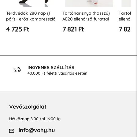
Térdvédők 280 nap (1
Tartóharisnya (hosszú)
Tartóhar
pár) - erős kompresszió
AE20 ellenőrző furattal
ellenőrző
22-27 Hgmm
(18-23 Hgmm)
(18-23 
4 725 Ft
7 821 Ft
7 821 
INGYENES SZÁLLÍTÁS
40.000 Ft feletti vásárlás esetén
Vevőszolgálat
Hétköznap 8:00-tól 16:00-ig
info@vohy.hu