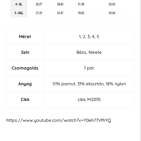
Méret
1, 2, 3, 4, 5
Szín
Bézs, fekete
Csomagolás
1 pár
Anyag
51% pamut, 31% elasztán, 18% nylon
Cikk
cikk M2070
https://www.youtube.com/watch?v=Y0eh77VfhYQ