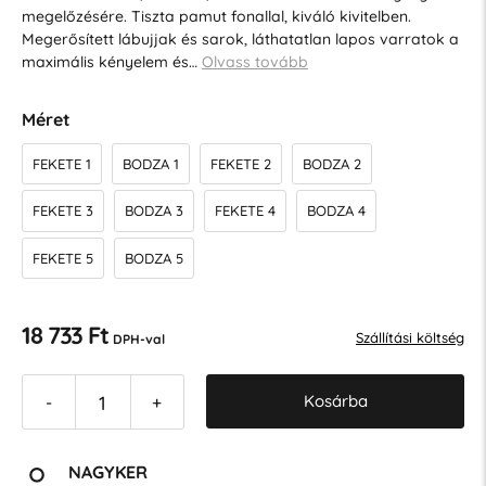
megelőzésére. Tiszta pamut fonallal, kiváló kivitelben.
Megerősített lábujjak és sarok, láthatatlan lapos varratok a
maximális kényelem és…
Olvass tovább
Méret
FEKETE 1
BODZA 1
FEKETE 2
BODZA 2
FEKETE 3
BODZA 3
FEKETE 4
BODZA 4
FEKETE 5
BODZA 5
18 733 Ft
Szállítási költség
DPH-val
Kosárba
-
+
NAGYKER