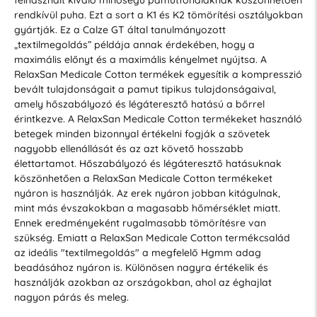
rendkívül puha. Ezt a sort a K1 és K2 tömörítési osztályokban
gyártják. Ez a Calze GT által tanulmányozott
„textilmegoldás” példája annak érdekében, hogy a
maximális előnyt és a maximális kényelmet nyújtsa. A
RelaxSan Medicale Cotton termékek egyesítik a kompresszió
bevált tulajdonságait a pamut tipikus tulajdonságaival,
amely hőszabályozó és légáteresztő hatású a bőrrel
érintkezve. A RelaxSan Medicale Cotton termékeket használó
betegek minden bizonnyal értékelni fogják a szövetek
nagyobb ellenállását és az azt követő hosszabb
élettartamot. Hőszabályozó és légáteresztő hatásuknak
köszönhetően a RelaxSan Medicale Cotton termékeket
nyáron is használják. Az erek nyáron jobban kitágulnak,
mint más évszakokban a magasabb hőmérséklet miatt.
Ennek eredményeként rugalmasabb tömörítésre van
szükség. Emiatt a RelaxSan Medicale Cotton termékcsalád
az ideális "textilmegoldás" a megfelelő Hgmm adag
beadásához nyáron is. Különösen nagyra értékelik és
használják azokban az országokban, ahol az éghajlat
nagyon párás és meleg.