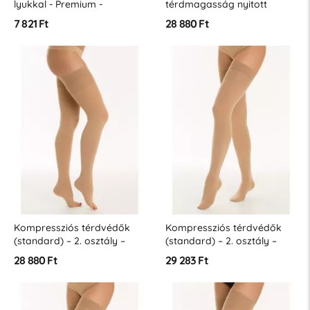
lyukkal - Premium -
térdmagasság nyitott
(polybag) - AE20 (18-23
orrral – 2. osztály – (23-32
7 821 Ft
28 880 Ft
Hgmm)
Hgmm – K2)
Kompressziós térdvédők
Kompressziós térdvédők
(standard) – 2. osztály –
(standard) – 2. osztály –
(23-32 Hgmm – K2)
(23-32 Hgmm – K2)
28 880 Ft
29 283 Ft