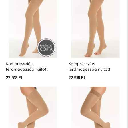
Kompressziós
Kompressziós
térdmagasság nyitott
térdmagasság nyitott
orrral – 2. osztály – (23-32
orrral (standard) – 2.
22 518 Ft
22 518 Ft
Hgmm – K2)
osztály – (23-32 Hgmm – K2)