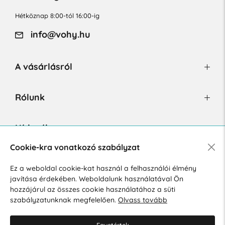
Hétköznap 8:00-tól 16:00-ig
info@vohy.hu
A vásárlásról
Rólunk
Hírlevél
Cookie-kra vonatkozó szabályzat
Ez a weboldal cookie-kat használ a felhasználói élmény
Hozzájárulok a személyes adatok marketing célú kezeléséhez.
javítása érdekében. Weboldalunk használatával Ön
Személyes adatok védelmére vonatkozó szabályzat
.
hozzájárul az összes cookie használatához a süti
szabályzatunknak megfelelően.
Olvass tovább
Egyetértek