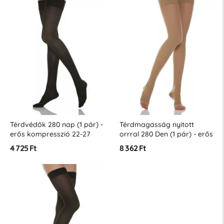
Térdvédők 280 nap (1 pár) -
Térdmagasság nyitott
erős kompresszió 22-27
orrral 280 Den (1 pár) - erős
Hgmm
kompressziós fok 22-27
4 725 Ft
8 362 Ft
Hgmm