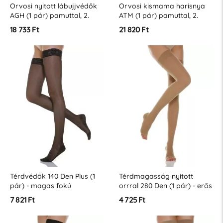
Orvosi nyitott lábujjvédők
Orvosi kismama harisnya
AGH (1 pár) pamuttal, 2.
ATM (1 pár) pamuttal, 2.
osztály (23-32 Hgmm - K2)
osztály (23-32 Hgmm – K2)
18 733 Ft
21 820 Ft
Térdvédők 140 Den Plus (1
Térdmagasság nyitott
pár) - magas fokú
orrral 280 Den (1 pár) - erős
kompresszió 22-27 Hgmm
kompressziós fok 22-27
7 821 Ft
4 725 Ft
Hgmm