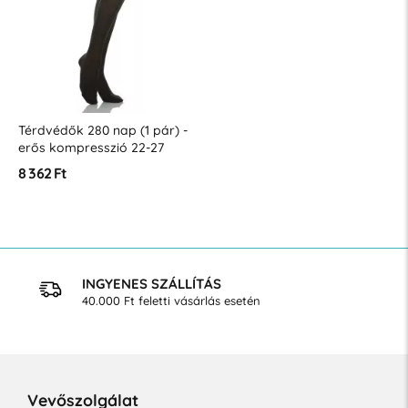
Térdvédők 280 nap (1 pár) -
erős kompresszió 22-27
Hgmm
8 362 Ft
INGYENES SZÁLLÍTÁS
40.000 Ft feletti vásárlás esetén
Vevőszolgálat