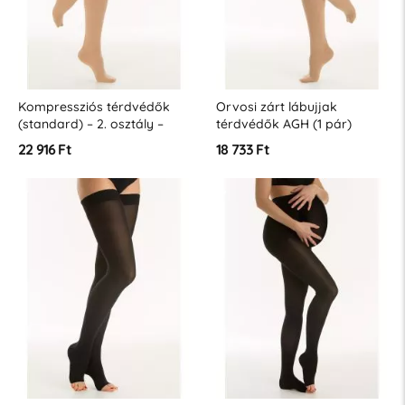
Kompressziós térdvédők
Orvosi zárt lábujjak
(standard) – 2. osztály –
térdvédők AGH (1 pár)
(23-32 Hgmm – K2)
pamuttal, 2. osztály (23-32
22 916 Ft
18 733 Ft
Hgmm - K2)