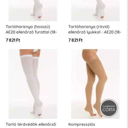
Tartóharisnya (hosszú)
Tartóharisnya (rövid)
AE20 ellenőrző furattal (18-
ellenőrző lyukkal - AE20 (18-
23 Hgmm)
23 Hgmm)
7 821 Ft
7 821 Ft
Tartó térdvédők ellenőrző
Kompressziós