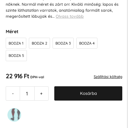
nőknek. Normál méret és zárt orr. Kiváló minőség: lapos és
szinte láthatatlan varratok, anatómiailag formált sarok,
megerősített lábujjak és…
Olvass tovább
Méret
BODZA 1
BODZA 2
BODZA 3
BODZA 4
BODZA 5
22 916 Ft
Szállítási költség
DPH-val
Kosárba
-
+