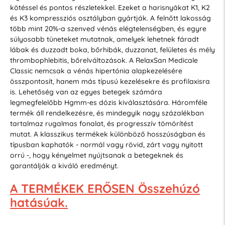
kötéssel és pontos részletekkel. Ezeket a harisnyákat K1, K2
és K3 kompressziós osztályban gyártják. A felnőtt lakosság
több mint 20%-a szenved vénás elégtelenségben, és egyre
súlyosabb tüneteket mutatnak, amelyek lehetnek fáradt
lábak és duzzadt boka, bőrhibák, duzzanat, felületes és mély
thrombophlebitis, bőrelváltozások. A RelaxSan Medicale
Classic nemcsak a vénás hipertónia alapkezelésére
összpontosít, hanem más típusú kezelésekre és profilaxisra
is. Lehetőség van az egyes betegek számára
legmegfelelőbb Hgmm-es dózis kiválasztására. Háromféle
termék áll rendelkezésre, és mindegyik nagy százalékban
tartalmaz rugalmas fonalat, és progresszív tömörítést
mutat. A klasszikus termékek különböző hosszúságban és
típusban kaphatók - normál vagy rövid, zárt vagy nyitott
orrú -, hogy kényelmet nyújtsanak a betegeknek és
garantálják a kiváló eredményt.
A TERMÉKEK ERŐSEN Összehúzó
hatásúak.