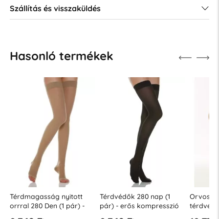
Szállítás és visszaküldés
Hasonló termékek
(1
Térdmagasság nyitott
Térdvédők 280 nap (1
Orvosi z
orrral 280 Den (1 pár) -
pár) - erős kompresszió
térdvédő
erős kompressziós fok
22-27 Hgmm
pamuttal,