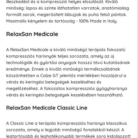
illeszkedést és a kompresszió helyes eloszlását. Kiváló
minőség: lapos és szinte láthatatlan varratok, anatómiailag
formált sarok, megerősített lábujjak és puha felső pántok.
Maximális kényelem és tartósság - 100% Made in Italy.
RelaxSan Medicale
A RelaxSan Medicale a kiváló minőségű terápiás fokozatú
kompressziós harisnyák teljes sorozata, amely az új
technológiák és gyártási anyagok hosszú távú kutatásának
eredménye. Ennek a kiváló minőségű termékcsaládnak
köszönhetően a Calze GT jelentős mértékben hozzájárul a
vénás és keringési betegségek kezeléséhez és
megelőzéséhez. A fokozatos kompressziós gyógyharisnya
vénás és keringési betegségek kezelésében használható.
RelaxSan Medicale Classic Line
A Classic Line a terápiás kompressziós harisnya klasszikus
sorozata, amely a legjobb minőségű fonalakból készül. A
legtartósabb és leghatékonyabb termékek sora kidolgozott