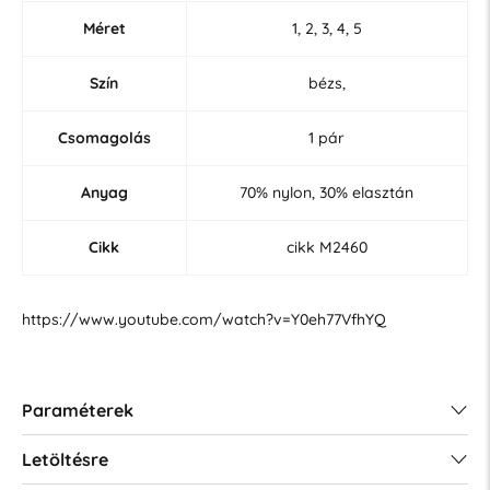
Méret
1, 2, 3, 4, 5
Szín
bézs,
Csomagolás
1 pár
Anyag
70% nylon, 30% elasztán
Cikk
cikk M2460
https://www.youtube.com/watch?v=Y0eh77VfhYQ
Paraméterek
Letöltésre