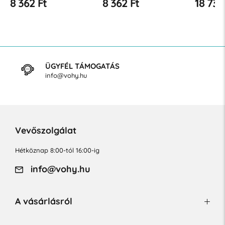
8 362 Ft
8 362 Ft
18 733
22-27 Hgmm
32 Hgmm
ÜGYFÉL TÁMOGATÁS
info@vohy.hu
Vevőszolgálat
Hétköznap 8:00-tól 16:00-ig
info@vohy.hu
A vásárlásról