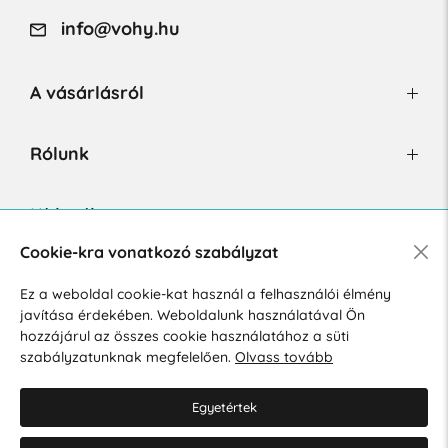
info@vohy.hu
A vásárlásról
Rólunk
Hírlevél
Cookie-kra vonatkozó szabályzat
Ez a weboldal cookie-kat használ a felhasználói élmény
Hozzájárulok a személyes adatok marketing célú kezeléséhez.
javítása érdekében. Weboldalunk használatával Ön
Személyes adatok védelmére vonatkozó szabályzat
.
hozzájárul az összes cookie használatához a süti
szabályzatunknak megfelelően.
Olvass tovább
Egyetértek