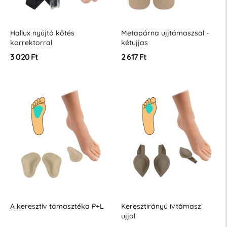
Hallux nyújtó kötés
Metapárna ujjtámaszsal -
korrektorral
kétujjas
3 020 Ft
2 617 Ft
A keresztív támasztéka P+L
Keresztirányú ívtámasz
ujjal