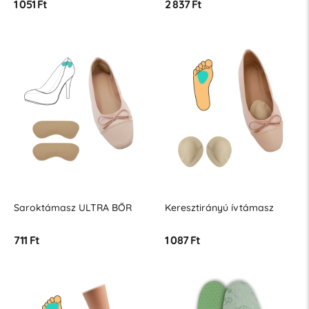
1 051 Ft
2 837 Ft
Saroktámasz ULTRA BŐR
Keresztirányú ívtámasz
711 Ft
1 087 Ft