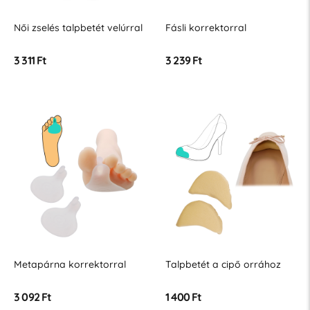
Női zselés talpbetét velúrral
Fásli korrektorral
3 311 Ft
3 239 Ft
Metapárna korrektorral
Talpbetét a cipő orrához
3 092 Ft
1 400 Ft