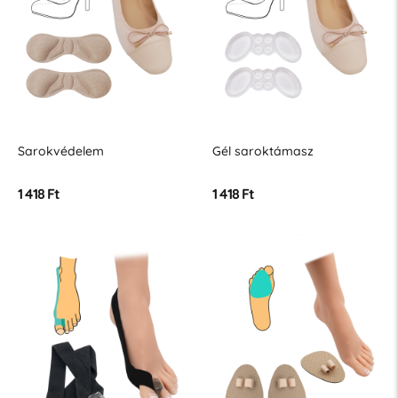
Sarokvédelem
Gél saroktámasz
1 418 Ft
1 418 Ft