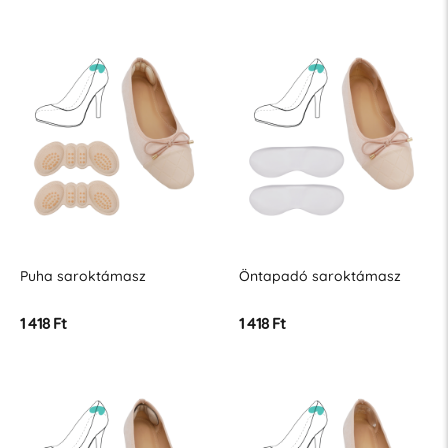
Puha saroktámasz
Öntapadó saroktámasz
1 418 Ft
1 418 Ft