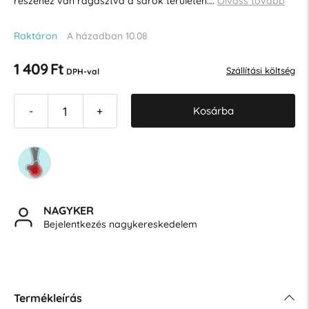
részéhez van ragasztva a sarok területén.…
Olvass tovább
Raktáron
A házadban 10.08
1 409 Ft
Szállítási költség
DPH-val
Kosárba
-
+
NAGYKER
Bejelentkezés nagykereskedelem
Termékleírás