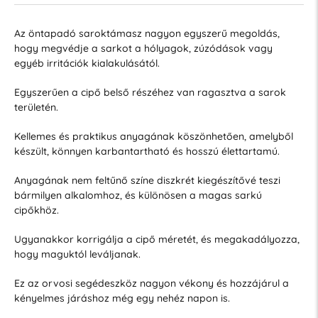
Az öntapadó saroktámasz nagyon egyszerű megoldás,
hogy megvédje a sarkot a hólyagok, zúzódások vagy
egyéb irritációk kialakulásától.
Egyszerűen a cipő belső részéhez van ragasztva a sarok
területén.
Kellemes és praktikus anyagának köszönhetően, amelyből
készült, könnyen karbantartható és hosszú élettartamú.
Anyagának nem feltűnő színe diszkrét kiegészítővé teszi
bármilyen alkalomhoz, és különösen a magas sarkú
cipőkhöz.
Ugyanakkor korrigálja a cipő méretét, és megakadályozza,
hogy maguktól leváljanak.
Ez az orvosi segédeszköz nagyon vékony és hozzájárul a
kényelmes járáshoz még egy nehéz napon is.