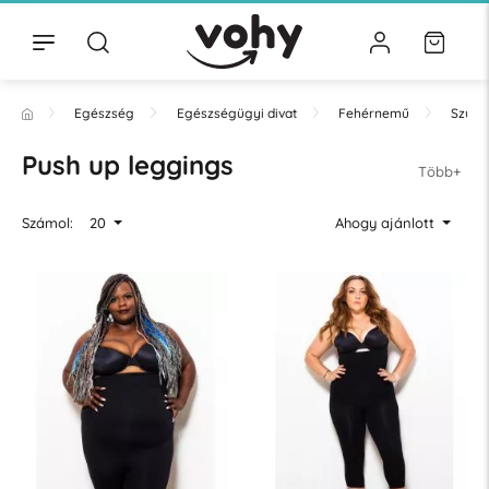
Egészség
Egészségügyi divat
Fehérnemű
Szűk 
Push up leggings
Több+
Számol:
20
Ahogy ajánlott