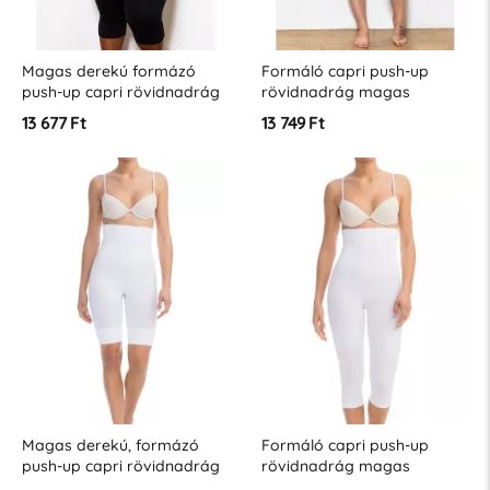
Magas derekú formázó
Formáló capri push-up
push-up capri rövidnadrág
rövidnadrág magas
- &quot;XL&quot; méret
derékkal a narancsbőr ellen
13 677 Ft
13 749 Ft
- &quot;XL&quot; méret
Magas derekú, formázó
Formáló capri push-up
push-up capri rövidnadrág
rövidnadrág magas
derékkal a narancsbőr ellen